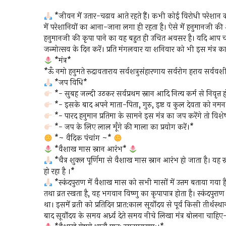
*जीवन में उतार-चढ़ाव आते रहते हैं। कभी कोई विरोधी परेशान
में परेशानियों का आना-जाना लगा ही रहता है। ऐसे में हनुमानजी की 
हनुमानजी की कृपा पाने का यह बहुत ही उचित अवसर है। यदि आप चा
जन्मोत्सव के दिन करें। प्रति मंगलवार या शनिवार को भी इस मंत्र 
*मंत्र*
*ऊँ नमो हनुमते रूद्रावताराय सर्वशत्रुसंहारणाय सर्वरोग हराय सर्व
*जप विधि*
*- सुबह जल्दी उठकर सर्वप्रथम स्नान आदि नित्य कर्म से निवृत्त 
*- इसके बाद अपने माता-पिता, गुरु, इष्ट व कुल देवता को न
*- पारद हनुमान प्रतिमा के सामने इस मंत्र का जप करेंगे तो वि
*- जप के लिए लाल मूँगे की माला का प्रयोग करें।*
*~ वैदिक पंचांग ~*
*वैशाख मास स्नान आरंभ*
*चैत्र शुक्ल पूर्णिमा से वैशाख मास स्नान आरंभ हो जाता है। यह 
हो रहा है ।*
*स्कंदपुराण में वैशाख मास को सभी मासों में उत्तम बताया गया है। 
तथा व्रत रखता है, वह भगवान विष्णु का कृपापात्र होता है। स्कंदपुरा
था। इसमें व्रती को प्रतिदिन प्रात:काल सूर्योदय से पूर्व किसी तीर्
बाद सूर्योदय के समय अर्ध्र्य देते समय नीचे लिखा मंत्र बोलना चाहिए