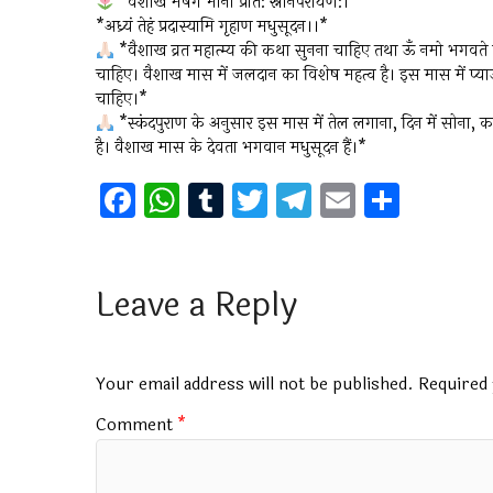
*वैशाखे मेषगे भानौ प्रात: स्नानपरायण:।*
*अध्र्यं तेहं प्रदास्यामि गृहाण मधुसूदन।।*
*वैशाख व्रत महात्म्य की कथा सुनना चाहिए तथा ऊँ नमो भगवत
चाहिए। वैशाख मास में जलदान का विशेष महत्व है। इस मास में प्
चाहिए।*
*स्कंदपुराण के अनुसार इस मास में तेल लगाना, दिन में सोना, क
है। वैशाख मास के देवता भगवान मधुसूदन हैं।*
F
W
T
T
T
E
S
a
h
u
wi
el
m
h
ce
at
m
tt
e
ai
ar
b
s
bl
er
gr
l
e
Leave a Reply
o
A
r
a
o
p
m
Your email address will not be published.
Required 
k
p
Comment
*