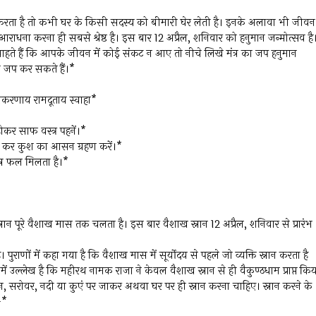
 करता है तो कभी घर के किसी सदस्य को बीमारी घेर लेती है। इनके अलावा भी जीवन
आराधना करना ही सबसे श्रेष्ठ है। इस बार 12 अप्रैल, शनिवार को हनुमान जन्मोत्सव है
हते हैं कि आपके जीवन में कोई संकट न आए तो नीचे लिखे मंत्र का जप हनुमान
का जप कर सकते हैं।*
वशीकरणाय रामदूताय स्वाहा*
होकर साफ वस्त्र पहनें।*
मन कर कुश का आसन ग्रहण करें।*
शेष फल मिलता है।*
स्नान पूरे वैशाख मास तक चलता है। इस बार वैशाख स्नान 12 अप्रैल, शनिवार से प्रारंभ
पुराणों में कहा गया है कि वैशाख मास में सूर्योदय से पहले जो व्यक्ति स्नान करता है
ण में उल्लेख है कि महीरथ नामक राजा ने केवल वैशाख स्नान से ही वैकुण्ठधाम प्राप्त कि
थस्थान, सरोवर, नदी या कुएं पर जाकर अथवा घर पर ही स्नान करना चाहिए। स्नान करने के
-*