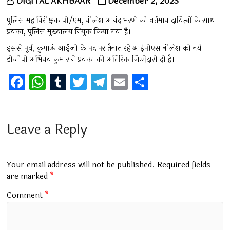
DIGITAL AKHBAAR
December 2, 2023
पुलिस महानिरीक्षक पी/एम, नीलेश आनंद भरणे को वर्तमान दायित्वों के साथ
प्रवक्ता, पुलिस मुख्यालय नियुक्त किया गया है।
इससे पूर्व, कुमाऊं आईजी के पद पर तैनात रहे आईपीएस नीलेश को नये
डीजीपी अभिनव कुमार ने प्रवक्ता की अतिरिक्त जिम्मेदारी दी है।
F
W
T
T
T
E
S
a
h
u
wi
el
m
h
ce
at
m
tt
e
ai
ar
b
s
bl
er
gr
l
e
Leave a Reply
o
A
r
a
o
p
m
Your email address will not be published.
Required fields
k
p
are marked
*
Comment
*