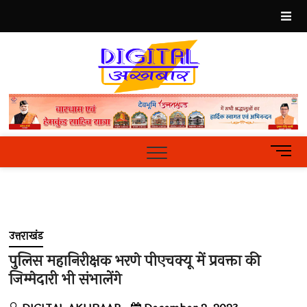
Skip
to
content
Best
Hindi
News
Portal
M
e
n
u
B
u
उत्तराखंड
t
t
पुलिस महानिरीक्षक भरणे पीएचक्यू में प्रवक्ता की
o
जिम्मेदारी भी संभालेंगे
n