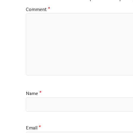
k
p
Comment
*
Name
*
Email
*