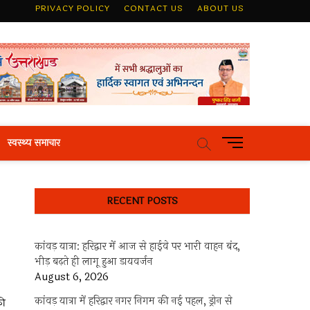
PRIVACY POLICY
CONTACT US
ABOUT US
M
स्वस्थ्य समाचार
e
n
u
RECENT POSTS
B
u
t
कांवड़ यात्रा: हरिद्वार में आज से हाईवे पर भारी वाहन बंद,
t
भीड़ बढ़ते ही लागू हुआ डायवर्जन
o
August 6, 2026
n
कांवड़ यात्रा में हरिद्वार नगर निगम की नई पहल, ड्रोन से
की