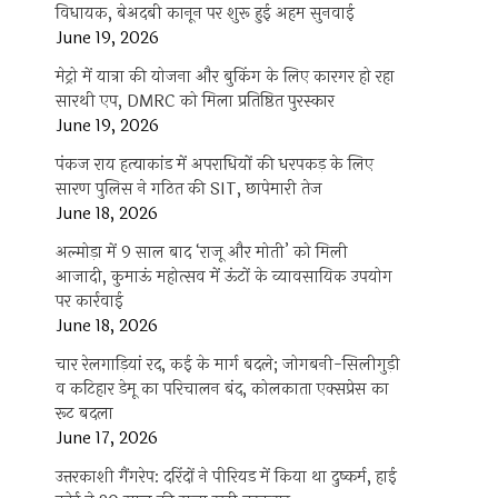
विधायक, बेअदबी कानून पर शुरू हुई अहम सुनवाई
June 19, 2026
मेट्रो में यात्रा की योजना और बुकिंग के लिए कारगर हो रहा
सारथी एप, DMRC को मिला प्रतिष्ठित पुरस्कार
June 19, 2026
पंकज राय हत्याकांड में अपराधियों की धरपकड़ के लिए
सारण पुलिस ने गठित की SIT, छापेमारी तेज
June 18, 2026
अल्मोड़ा में 9 साल बाद ‘राजू और मोती’ को मिली
आजादी, कुमाऊं महोत्सव में ऊंटों के व्यावसायिक उपयोग
पर कार्रवाई
June 18, 2026
चार रेलगाड़ियां रद, कई के मार्ग बदले; जोगबनी-सिलीगुड़ी
व कटिहार डेमू का परिचालन बंद, कोलकाता एक्सप्रेस का
रूट बदला
June 17, 2026
उत्तरकाशी गैंगरेप: दरिंदों ने पीरियड में किया था दुष्कर्म, हाई