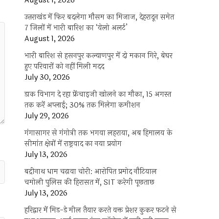
August 1, 2026
उत्तराखंड में फिर बदलेगा मौसम का मिजाज, देहरादून समेत
7 जिलों में भारी बारिश का ‘येलो अलर्ट’
August 1, 2026
भारी बारिश से हसनपुर कल्याणपुर में दो मकान गिरे, बेघर
हुए परिवारों को नहीं मिली मदद
July 30, 2026
डाक विभाग दे रहा फ्रेंचाइजी खोलने का मौका, 15 अगस्त
तक करें अप्लाई; 30% तक मिलेगा कमीशन
July 29, 2026
गंगासागर से गंगोत्री तक भगवा लहराया, अब हिमालय के
सीमांत क्षेत्रों में राष्ट्रवाद का नया प्रयोग
July 13, 2026
बद्रीनाथ धाम चढ़ावा चोरी: आरोपित प्रमोद नौटियाल
चमोली पुलिस की हिरासत में, SIT करेगी पूछताछ
July 13, 2026
हरिद्वार में मिड-डे मील तैयार करते वक्त प्रेशर कुकर फटने से