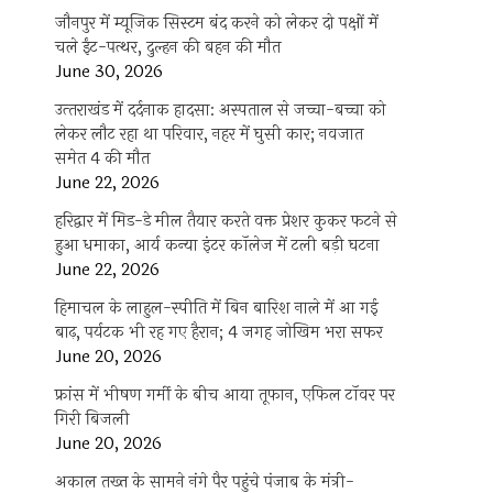
जौनपुर में म्यूजिक सिस्टम बंद करने को लेकर दो पक्षों में
चले ईंट-पत्थर, दुल्हन की बहन की मौत
June 30, 2026
उत्‍तराखंड में दर्दनाक हादसा: अस्पताल से जच्चा-बच्चा को
लेकर लौट रहा था परिवार, नहर में घुसी कार; नवजात
समेत 4 की मौत
June 22, 2026
हरिद्वार में मिड-डे मील तैयार करते वक्त प्रेशर कुकर फटने से
हुआ धमाका, आर्य कन्या इंटर कॉलेज में टली बड़ी घटना
June 22, 2026
हिमाचल के लाहुल-स्पीति में बिन बारिश नाले में आ गई
बाढ़, पर्यटक भी रह गए हैरान; 4 जगह जोखिम भरा सफर
June 20, 2026
फ्रांस में भीषण गर्मी के बीच आया तूफान, एफिल टॉवर पर
गिरी बिजली
June 20, 2026
अकाल तख्त के सामने नंगे पैर पहुंचे पंजाब के मंत्री-