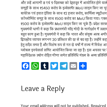
और उन्हें आगामी 8 एवं 9 दिसम्बर को देहरादून में आयोजित होने वाले स
समूहों के साथ ₹5450 करोड़ के इन्वेस्टमेंट MoU साइन किए जा चुके
बायेटेक एवं हयात इंडिया के साथ ₹2 हजार करोड़, कार्मिला न्यूट्री
कॉग्लोमिरेट समूह के साथ ₹500 करोड़ का MoU किया गया। एक्सले ग
₹500 करोड के इन्वेस्टमेंट MoU साइन किए जा चुके हैं। प्रदेश 
मुख्यमंत्री धामी ने कहा कि प्रधानमंत्री नरेंद्र मोदी के मार्गदर्शन में उत्
बहुत काम हुआ है। मुख्यमंत्री ने कहा कि भारत और संयुक्त अरब अमीर
द्विपक्षीय व्यापार लगभग 20 प्रतिशत की दर से बढ़ रहा है। उन्होंने
हेतु सदैव तत्पर है और विशेष रूप से गत दो वर्षों में राज्य में निवेश
ग्लोबल इनवेस्टर्स समिट आयोजित किया जा रहा है। इस अवसर पर कैब
महानिदेशक उद्योग रोहित मीणा समेत प्रतिनिधि मंडल के अन्य प्रतिनिध
F
W
T
T
T
E
S
a
h
u
wi
el
m
h
ce
at
m
tt
e
ai
ar
b
s
bl
er
gr
l
e
Leave a Reply
o
A
r
a
o
p
m
Your email address will not be published.
Required 