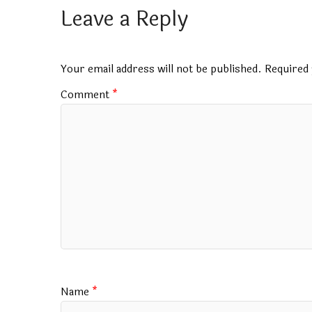
b
s
bl
er
gr
l
e
Leave a Reply
o
A
r
a
o
p
m
Your email address will not be published.
Required 
k
p
Comment
*
Name
*