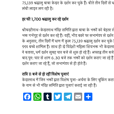
75,139 श्रद्धालु बाबा केदार के दर्शन कर चुके हैं। बीते तीन दिनों से ध
लंबी लाइन लग रही है।
हर घंटे 1,700 श्रद्धालु कर रहे दर्शन
श्रीबदरीनाथ-केदारनाथ मंदिर समिति द्वारा बाबा के भक्तों को बेहतर
भक्त गर्भगृह से दर्शन कर रहे हैं। वहीं, भीड़ बढ़ने पर सभामंडप से दर्
के अनुसार, तीन दिनों में धाम में कुल 75,139 श्रद्धालु दर्शन कर चुके ह
991 बच्चे शामिल हैं। साथ ही दो विदेशी महिला शिवभक्त भी केदारनाथ
ने बताया, धर्म दर्शन सुबह चार बजे से शुरू हो रहे हैं। अपराह्न 
बाद पुन: चार से शाम 6.30 बजे तक भक्तों को दर्शन कराए जा रहे ह
दर्शन कराए जा रहे हैं, जो सभामंडप से ही होते हैं।
रात्रि 11 बजे से हो रहीं विशेष पूजाएं
केदारनाथ में जिन भक्तों द्वारा विशेष पूजा-अर्चना के लिए बुकिंग करा
के नाम से भी मंदिर समिति द्वारा पूजाएं कराई जा रही हैं।
F
W
T
T
T
E
S
a
h
u
wi
el
m
h
ce
at
m
tt
e
ai
ar