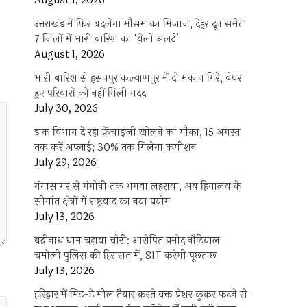
August 1, 2026
उत्तराखंड में फिर बदलेगा मौसम का मिजाज, देहरादून समेत
7 जिलों में भारी बारिश का ‘येलो अलर्ट’
August 1, 2026
भारी बारिश से हसनपुर कल्याणपुर में दो मकान गिरे, बेघर
हुए परिवारों को नहीं मिली मदद
July 30, 2026
डाक विभाग दे रहा फ्रेंचाइजी खोलने का मौका, 15 अगस्त
तक करें अप्लाई; 30% तक मिलेगा कमीशन
July 29, 2026
गंगासागर से गंगोत्री तक भगवा लहराया, अब हिमालय के
सीमांत क्षेत्रों में राष्ट्रवाद का नया प्रयोग
July 13, 2026
बद्रीनाथ धाम चढ़ावा चोरी: आरोपित प्रमोद नौटियाल
चमोली पुलिस की हिरासत में, SIT करेगी पूछताछ
July 13, 2026
हरिद्वार में मिड-डे मील तैयार करते वक्त प्रेशर कुकर फटने से