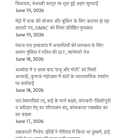
विधायक, बेअदबी कानून पर शुरू हुई अहम सुनवाई
June 19, 2026
मेट्रो में यात्रा की योजना और बुकिंग के लिए कारगर हो रहा
सारथी एप, DMRC को मिला प्रतिष्ठित पुरस्कार
June 19, 2026
पंकज राय हत्याकांड में अपराधियों की धरपकड़ के लिए
सारण पुलिस ने गठित की SIT, छापेमारी तेज
June 18, 2026
अल्मोड़ा में 9 साल बाद ‘राजू और मोती’ को मिली
आजादी, कुमाऊं महोत्सव में ऊंटों के व्यावसायिक उपयोग
पर कार्रवाई
June 18, 2026
चार रेलगाड़ियां रद, कई के मार्ग बदले; जोगबनी-सिलीगुड़ी
व कटिहार डेमू का परिचालन बंद, कोलकाता एक्सप्रेस का
रूट बदला
June 17, 2026
उत्तरकाशी गैंगरेप: दरिंदों ने पीरियड में किया था दुष्कर्म, हाई