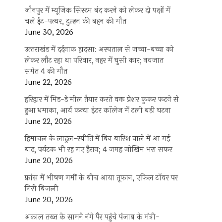
जौनपुर में म्यूजिक सिस्टम बंद करने को लेकर दो पक्षों में
चले ईंट-पत्थर, दुल्हन की बहन की मौत
June 30, 2026
उत्‍तराखंड में दर्दनाक हादसा: अस्पताल से जच्चा-बच्चा को
लेकर लौट रहा था परिवार, नहर में घुसी कार; नवजात
समेत 4 की मौत
June 22, 2026
हरिद्वार में मिड-डे मील तैयार करते वक्त प्रेशर कुकर फटने से
हुआ धमाका, आर्य कन्या इंटर कॉलेज में टली बड़ी घटना
June 22, 2026
हिमाचल के लाहुल-स्पीति में बिन बारिश नाले में आ गई
बाढ़, पर्यटक भी रह गए हैरान; 4 जगह जोखिम भरा सफर
June 20, 2026
फ्रांस में भीषण गर्मी के बीच आया तूफान, एफिल टॉवर पर
गिरी बिजली
June 20, 2026
अकाल तख्त के सामने नंगे पैर पहुंचे पंजाब के मंत्री-