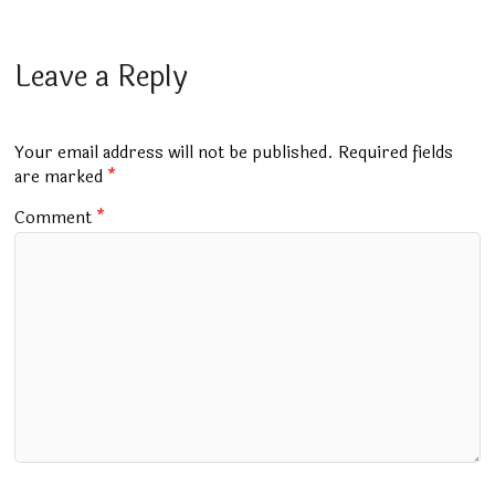
a
h
u
wi
el
m
h
ce
at
m
tt
e
ai
ar
b
s
bl
er
gr
l
e
Leave a Reply
o
A
r
a
o
p
m
Your email address will not be published.
Required fields
k
p
are marked
*
Comment
*