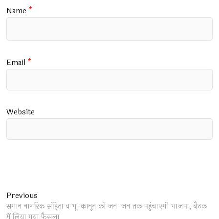
Name
*
Email
*
Website
Post
Previous
Previous
post:
समान नागरिक संहिता व भू-कानून को जन-जन तक पहुंचाएगी भाजपा, बैठक
navigation
में लिया गया फैसला