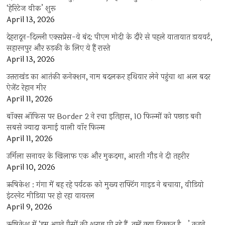
‘हेरिटेज वीक’ शुरू
April 13, 2026
देहरादून-दिल्ली एक्सप्रेस-वे बंद: पीएम मोदी के दौरे से पहले यातायात डायवर्ट,
सहारनपुर और रुड़की के लिए ये हैं रास्ते
April 13, 2026
उत्तराखंड का आतंकी कनेक्शन, नाम बदलकर हथियार लेने पहुंचा था अल बदर
ऐजेंट रेहान मीर
April 11, 2026
बॉक्स ऑफिस पर Border 2 ने रचा इतिहास, 10 फिल्मों को पछाड़ बनी
सबसे ज्यादा कमाई वाली वॉर फिल्म
April 11, 2026
उर्मिला सनावर के खिलाफ एक और मुकदमा, आरती गौड़ ने दी तहरीर
April 10, 2026
ऋषिकेश : गंगा में बह रहे पर्यटक को मुख्य राफ्टिंग गाइड ने बचाया, वीडियो
इंटरनेट मीडिया पर हो रहा वायरल
April 9, 2026
ऋषिकेश में ‘हम अपने पैसों की शराब पी रहे हैं, तुम्हें क्या दिक्कत है…’ कहने