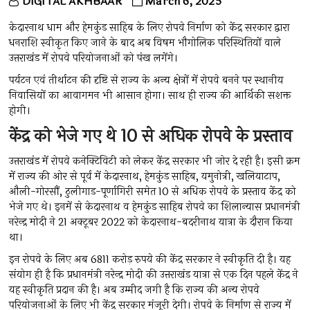
DIGITAL AKHBAAR
March 6, 2025
केदारनाथ धाम और हेमकुंड साहिब के लिए रोपवे निर्माण को केंद्र सरकार द्वारा
धनराशि स्वीकृत किए जाने के बाद अब विषम भौगोलिक परिस्थितियों वाले
उत्तराखंड में रोपवे परियोजनाओं को पंख लगेंगे।
पर्यटन एवं तीर्थाटन की दृष्टि से राज्य के अन्य क्षेत्रों में रोपवे बनने पर स्थानीय
निवासियों का आवागमन भी आसान होगा। साथ ही राज्य की आर्थिकी सशक्त
होगी।
केंद्र को भेजे गए थे 10 से अधिक रोपवे के प्रस्ताव
उत्तराखंड में रोपवे कनेक्टिविटी को लेकर केंद्र सरकार भी जोर दे रही है। इसी क्रम
में राज्य की ओर से पूर्व में केदारनाथ, हेमकुंड साहिब, यमुनोत्री, खलियाटाप,
औली-गोरसौं, ठुलीगाड-पूर्णागिरी समेत 10 से अधिक रोपवे के प्रस्ताव केंद्र को
भेजे गए थे। इनमें से केदारनाथ व हेमकुंड साहिब रोपवे का शिलान्यास प्रधानमंत्री
नरेन्द्र मोदी ने 21 अक्टूबर 2022 को केदारनाथ-बदरीनाथ यात्रा के दौरान किया
था।
इन रोपवे के लिए अब 6811 करोड़ रुपये की केंद्र सरकार ने स्वीकृति दी है। यह
संयोग ही है कि प्रधानमंत्री नरेन्द्र मोदी की उत्तराखंड यात्रा से एक दिन पहले केंद्र ने
यह स्वीकृति प्रदान की है। अब उम्मीद जगी है कि राज्य की अन्य रोपवे
परियोजनाओं के लिए भी केंद्र सरकार मंजूरी देगी। रोपवे के निर्माण से राज्य में