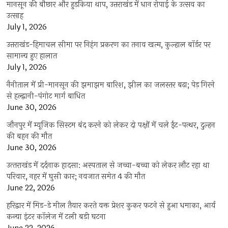
मानसून की बौछार और हुड़किया थाप, उत्तराखंड में धान रोपाई के उत्सव का
उत्साह
July 1, 2026
उत्तराखंड-हिमाचल सीमा पर निहंग प्रकरण का तनाव खत्म, कुल्हाल बॉर्डर पर
सामान्य हुए हालात
July 1, 2026
नैनीताल में प्री-मानसून की झमाझम बारिश, झील का जलस्तर बढ़ा; पेड़ गिरने
से हल्द्वानी-पंगोट मार्ग बाधित
June 30, 2026
जौनपुर में म्यूजिक सिस्टम बंद करने को लेकर दो पक्षों में चले ईंट-पत्थर, दुल्हन
की बहन की मौत
June 30, 2026
उत्‍तराखंड में दर्दनाक हादसा: अस्पताल से जच्चा-बच्चा को लेकर लौट रहा था
परिवार, नहर में घुसी कार; नवजात समेत 4 की मौत
June 22, 2026
हरिद्वार में मिड-डे मील तैयार करते वक्त प्रेशर कुकर फटने से हुआ धमाका, आर्य
कन्या इंटर कॉलेज में टली बड़ी घटना