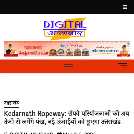
Skip
to
content
Best
Hindi
News
Portal
M
e
n
u
B
u
उत्तराखंड
t
t
Kedarnath Ropeway: रोपवे परियोजनाओं को अब
o
तेजी से लगेंगे पंख, नई ऊंचाईयों को छूएगा उत्तराखंड
n