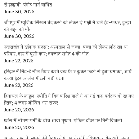
से हल्द्वानी-पंगोट मार्ग बाधित
June 30, 2026
जौनपुर में म्यूजिक सिस्टम बंद करने को लेकर दो पक्षों में चले ईंट-पत्थर, दुल्हन
की बहन की मौत
June 30, 2026
उत्‍तराखंड में दर्दनाक हादसा: अस्पताल से जच्चा-बच्चा को लेकर लौट रहा था
परिवार, नहर में घुसी कार; नवजात समेत 4 की मौत
June 22, 2026
हरिद्वार में मिड-डे मील तैयार करते वक्त प्रेशर कुकर फटने से हुआ धमाका, आर्य
कन्या इंटर कॉलेज में टली बड़ी घटना
June 22, 2026
हिमाचल के लाहुल-स्पीति में बिन बारिश नाले में आ गई बाढ़, पर्यटक भी रह गए
हैरान; 4 जगह जोखिम भरा सफर
June 20, 2026
फ्रांस में भीषण गर्मी के बीच आया तूफान, एफिल टॉवर पर गिरी बिजली
June 20, 2026
अकाल तख्त के सामने नंगे पैर पहुंचे पंजाब के मंत्री-विधायक, बेअदबी कानून