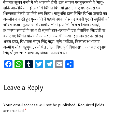
रोजगार सृजन करने में भी आसानी होगी।इस अवसर पर मुख्यमंत्री ने ‘मातृ-
शक्ति आजीविका महोत्सव’ में विभिन्न विभागों द्वारा लगाए गए स्टाल्स एवं
शिल्पकार गैलरी का निरीक्षण किया। मातृशक्ति द्वारा निर्मित विभिन्न उत्पादों का
अवलोकन करते हुए मुख्यमंत्री ने पहाड़ी नमक पीसकर अपनी पुरानी स्मृतियों को
जीवंत किया। मुख्यमंत्री ने स्थानीय लोगों द्वारा निर्मित ताम्र शिल्प उत्पादों,
हथकरघा उत्पादों के साथ ही स्कूली छात्र-छात्राओं द्वारा वैज्ञानिक सिद्धांतों पर
बनाए गए विभिन्न प्रोजेक्टों का अवलोकन भी किया। इस अवसर पर सांसद
अजय टम्टा, विधायक मोहन सिंह मेहरा, सुरेश गड़िया, जिलाध्यक्ष भाजपा
अल्मोड़ा रमेश बहुगुणा, रानीखेत लीला बिष्ट, पूर्व विधानसभा उपाध्यक्ष रघुनाथ
सिंह चौहान समेत अन्य पदाधिकारी उपस्थित थे।
F
W
T
T
T
E
S
a
h
u
wi
el
m
h
ce
at
m
tt
e
ai
ar
b
s
bl
er
gr
l
e
Leave a Reply
o
A
r
a
o
p
m
Your email address will not be published.
Required fields
k
p
are marked
*