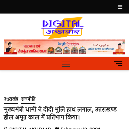
Skip
to
content
Best
Hindi
News
Portal
M
e
n
u
B
u
उत्तराखंड
राजनीति
t
t
मुख्यमंत्री धामी ने दीदी भुलि हाथ लगाल, उत्तराखण्ड
o
हौल अमृत काल में प्रतिभाग किया।
n