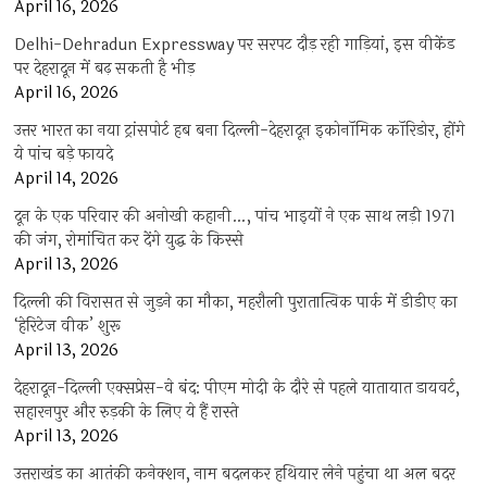
April 16, 2026
Delhi-Dehradun Expressway पर सरपट दौड़ रही गाड़ियां, इस वीकेंड
पर देहरादून में बढ़ सकती है भीड़
April 16, 2026
उत्तर भारत का नया ट्रांसपोर्ट हब बना दिल्ली-देहरादून इकोनॉमिक कॉरिडोर, होंगे
ये पांच बड़े फायदे
April 14, 2026
दून के एक परिवार की अनोखी कहानी…, पांच भाइयों ने एक साथ लड़ी 1971
की जंग, रोमांचित कर देंगे युद्ध के किस्से
April 13, 2026
दिल्ली की विरासत से जुड़ने का मौका, महरौली पुरातात्विक पार्क में डीडीए का
‘हेरिटेज वीक’ शुरू
April 13, 2026
देहरादून-दिल्ली एक्सप्रेस-वे बंद: पीएम मोदी के दौरे से पहले यातायात डायवर्ट,
सहारनपुर और रुड़की के लिए ये हैं रास्ते
April 13, 2026
उत्तराखंड का आतंकी कनेक्शन, नाम बदलकर हथियार लेने पहुंचा था अल बदर