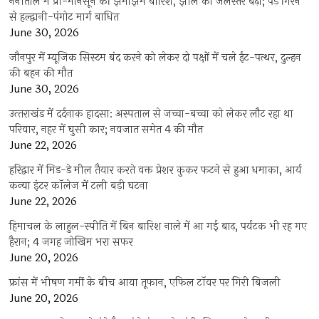
नैनीताल में प्री-मानसून की झमाझम बारिश, झील का जलस्तर बढ़ा; पेड़ गिरने
से हल्द्वानी-पंगोट मार्ग बाधित
June 30, 2026
जौनपुर में म्यूजिक सिस्टम बंद करने को लेकर दो पक्षों में चले ईंट-पत्थर, दुल्हन
की बहन की मौत
June 30, 2026
उत्‍तराखंड में दर्दनाक हादसा: अस्पताल से जच्चा-बच्चा को लेकर लौट रहा था
परिवार, नहर में घुसी कार; नवजात समेत 4 की मौत
June 22, 2026
हरिद्वार में मिड-डे मील तैयार करते वक्त प्रेशर कुकर फटने से हुआ धमाका, आर्य
कन्या इंटर कॉलेज में टली बड़ी घटना
June 22, 2026
हिमाचल के लाहुल-स्पीति में बिन बारिश नाले में आ गई बाढ़, पर्यटक भी रह गए
हैरान; 4 जगह जोखिम भरा सफर
June 20, 2026
फ्रांस में भीषण गर्मी के बीच आया तूफान, एफिल टॉवर पर गिरी बिजली
June 20, 2026