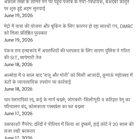
अकाल तख्त के सामने नंगे पैर पहुंचे पंजाब के मंत्री-विधायक, बेअदबी कानून
पर शुरू हुई अहम सुनवाई
June 19, 2026
मेट्रो में यात्रा की योजना और बुकिंग के लिए कारगर हो रहा सारथी एप, DMRC
को मिला प्रतिष्ठित पुरस्कार
June 19, 2026
पंकज राय हत्याकांड में अपराधियों की धरपकड़ के लिए सारण पुलिस ने गठित
की SIT, छापेमारी तेज
June 18, 2026
अल्मोड़ा में 9 साल बाद ‘राजू और मोती’ को मिली आजादी, कुमाऊं महोत्सव में
ऊंटों के व्यावसायिक उपयोग पर कार्रवाई
June 18, 2026
चार रेलगाड़ियां रद, कई के मार्ग बदले; जोगबनी-सिलीगुड़ी व कटिहार डेमू का
परिचालन बंद, कोलकाता एक्सप्रेस का रूट बदला
June 17, 2026
उत्तरकाशी गैंगरेप: दरिंदों ने पीरियड में किया था दुष्कर्म, हाई कोर्ट ने 20 साल की
सजा रखी बरकरार
June 17, 2026