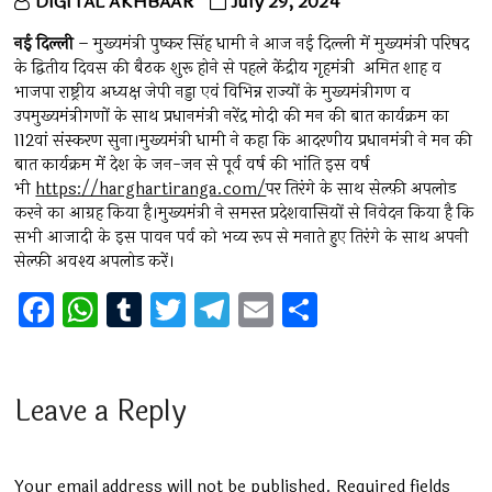
DIGITAL AKHBAAR
July 29, 2024
नई दिल्ली
– मुख्यमंत्री पुष्कर सिंह धामी ने आज नई दिल्ली में मुख्यमंत्री परिषद
के द्वितीय दिवस की बैठक शुरू होने से पहले केंद्रीय गृहमंत्री अमित शाह व
भाजपा राष्ट्रीय अध्यक्ष जेपी नड्डा एवं विभिन्न राज्यों के मुख्यमंत्रीगण व
उपमुख्यमंत्रीगणों के साथ प्रधानमंत्री नरेंद्र मोदी की मन की बात कार्यक्रम का
112वां संस्करण सुना।मुख्यमंत्री धामी ने कहा कि आदरणीय प्रधानमंत्री ने मन की
बात कार्यक्रम में देश के जन-जन से पूर्व वर्ष की भांति इस वर्ष
भी
https://harghartiranga.com/
पर तिरंगे के साथ सेल्फ़ी अपलोड
करने का आग्रह किया है।मुख्यमंत्री ने समस्त प्रदेशवासियों से निवेदन किया है कि
सभी आजादी के इस पावन पर्व को भव्य रूप से मनाते हुए तिरंगे के साथ अपनी
सेल्फ़ी अवश्य अपलोड करें।
F
W
T
T
T
E
S
a
h
u
wi
el
m
h
ce
at
m
tt
e
ai
ar
b
s
bl
er
gr
l
e
Leave a Reply
o
A
r
a
o
p
m
Your email address will not be published.
Required fields