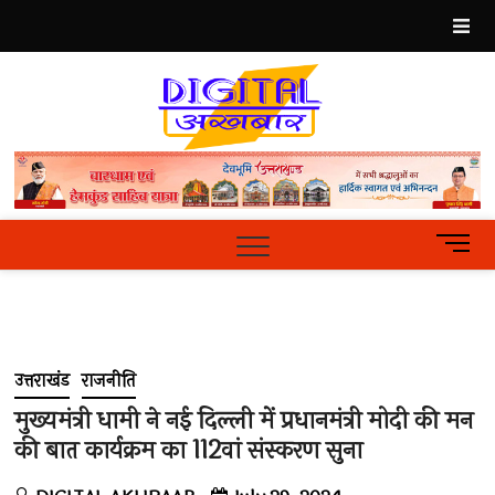
Skip
to
content
Best
Hindi
News
Portal
M
e
n
u
B
u
उत्तराखंड
राजनीति
t
t
मुख्यमंत्री धामी ने नई दिल्ली में प्रधानमंत्री मोदी की मन
o
की बात कार्यक्रम का 112वां संस्करण सुना
n