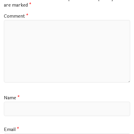
k
p
are marked
*
Comment
*
Name
*
Email
*