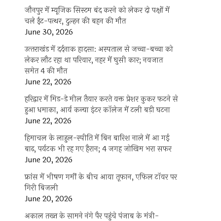
जौनपुर में म्यूजिक सिस्टम बंद करने को लेकर दो पक्षों में
चले ईंट-पत्थर, दुल्हन की बहन की मौत
June 30, 2026
उत्‍तराखंड में दर्दनाक हादसा: अस्पताल से जच्चा-बच्चा को
लेकर लौट रहा था परिवार, नहर में घुसी कार; नवजात
समेत 4 की मौत
June 22, 2026
हरिद्वार में मिड-डे मील तैयार करते वक्त प्रेशर कुकर फटने से
हुआ धमाका, आर्य कन्या इंटर कॉलेज में टली बड़ी घटना
June 22, 2026
हिमाचल के लाहुल-स्पीति में बिन बारिश नाले में आ गई
बाढ़, पर्यटक भी रह गए हैरान; 4 जगह जोखिम भरा सफर
June 20, 2026
फ्रांस में भीषण गर्मी के बीच आया तूफान, एफिल टॉवर पर
गिरी बिजली
June 20, 2026
अकाल तख्त के सामने नंगे पैर पहुंचे पंजाब के मंत्री-