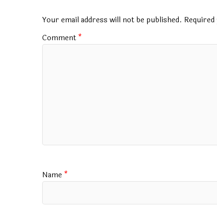
o
A
r
a
o
p
m
Your email address will not be published.
Required 
k
p
Comment
*
Name
*