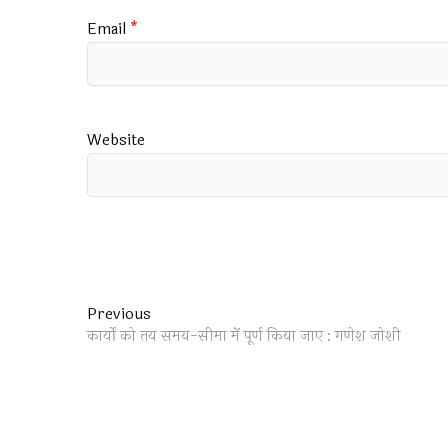
Email
*
Website
Post
Previous
Previous
post:
कार्यों को तय समय-सीमा में पूर्ण किया जाए : गणेश जोशी
navigation