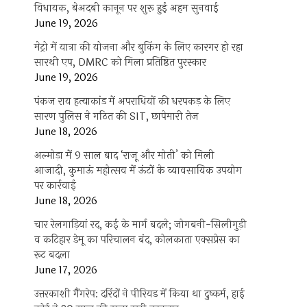
विधायक, बेअदबी कानून पर शुरू हुई अहम सुनवाई
June 19, 2026
मेट्रो में यात्रा की योजना और बुकिंग के लिए कारगर हो रहा
सारथी एप, DMRC को मिला प्रतिष्ठित पुरस्कार
June 19, 2026
पंकज राय हत्याकांड में अपराधियों की धरपकड़ के लिए
सारण पुलिस ने गठित की SIT, छापेमारी तेज
June 18, 2026
अल्मोड़ा में 9 साल बाद ‘राजू और मोती’ को मिली
आजादी, कुमाऊं महोत्सव में ऊंटों के व्यावसायिक उपयोग
पर कार्रवाई
June 18, 2026
चार रेलगाड़ियां रद, कई के मार्ग बदले; जोगबनी-सिलीगुड़ी
व कटिहार डेमू का परिचालन बंद, कोलकाता एक्सप्रेस का
रूट बदला
June 17, 2026
उत्तरकाशी गैंगरेप: दरिंदों ने पीरियड में किया था दुष्कर्म, हाई