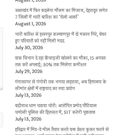
August 1, 2026
उत्तराखंड में फिर बदलेगा मौसम का मिजाज, देहरादून समेत
7 जिलों में भारी बारिश का ‘येलो अलर्ट’
August 1, 2026
भारी बारिश से हसनपुर कल्याणपुर में दो मकान गिरे, बेघर
हुए परिवारों को नहीं मिली मदद
July 30, 2026
डाक विभाग दे रहा फ्रेंचाइजी खोलने का मौका, 15 अगस्त
तक करें अप्लाई; 30% तक मिलेगा कमीशन
July 29, 2026
गंगासागर से गंगोत्री तक भगवा लहराया, अब हिमालय के
सीमांत क्षेत्रों में राष्ट्रवाद का नया प्रयोग
July 13, 2026
बद्रीनाथ धाम चढ़ावा चोरी: आरोपित प्रमोद नौटियाल
चमोली पुलिस की हिरासत में, SIT करेगी पूछताछ
July 13, 2026
हरिद्वार में मिड-डे मील तैयार करते वक्त प्रेशर कुकर फटने से