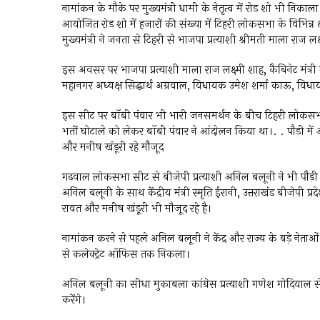
नामांकन के मौके पर मुख्यमंत्री धामी के नेतृत्व में रोड शो भी न
आयोजित रोड शो में हजारों की संख्या में टिहरी लोकसभा के विभिन्न क्षे
मुख्यमंत्री ने जनता से टिहरी से भाजपा प्रत्याशी श्रीमती माला रा
इस अवसर पर भाजपा प्रत्याशी माला राज लक्ष्मी शाह, कैबिनेट मंत्
महानगर अध्यक्ष सिद्धार्थ अग्रवाल, विधायक उमेश शर्मा काऊ, विध
इस सीट पर बॉबी पंवार भी भारी जनसमर्थन के बीच टिहरी लोकसभा स
भर्ती घोटाले को लेकर बॉबी पंवार ने आंदोलन किया था।. . पौड़ी में अ
और मनीष खंडूरी रहे मौजूद
गढ़वाल लोकसभा सीट से बीजेपी प्रत्याशी अनिल बलूनी ने भी पौड़
अनिल बलूनी के साथ केंद्रीय मंत्री स्मृति ईरानी, उत्तराखंड बीजेपी प्रदे
रावत और मनीष खंडूरी भी मौजूद रहे है।
नामांकन करने से पहले अनिल बलूनी ने केंद्र और राज्य के बडे़ नेताओं
से कलेक्ट्रेट ऑफिस तक निकला।
अनिल बलूनी का सीधा मुकाबला कांग्रेस प्रत्याशी गणेश गोदियाल से
करेंगे।