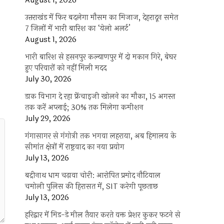
August 1, 2026
उत्तराखंड में फिर बदलेगा मौसम का मिजाज, देहरादून समेत
7 जिलों में भारी बारिश का ‘येलो अलर्ट’
August 1, 2026
भारी बारिश से हसनपुर कल्याणपुर में दो मकान गिरे, बेघर
हुए परिवारों को नहीं मिली मदद
July 30, 2026
डाक विभाग दे रहा फ्रेंचाइजी खोलने का मौका, 15 अगस्त
तक करें अप्लाई; 30% तक मिलेगा कमीशन
July 29, 2026
गंगासागर से गंगोत्री तक भगवा लहराया, अब हिमालय के
सीमांत क्षेत्रों में राष्ट्रवाद का नया प्रयोग
July 13, 2026
बद्रीनाथ धाम चढ़ावा चोरी: आरोपित प्रमोद नौटियाल
चमोली पुलिस की हिरासत में, SIT करेगी पूछताछ
July 13, 2026
हरिद्वार में मिड-डे मील तैयार करते वक्त प्रेशर कुकर फटने से