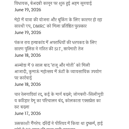
विधायक, बेअदबी कानून पर शुरू हुई अहम सुनवाई
June 19, 2026
मेट्रो में यात्रा की योजना और बुकिंग के लिए कारगर हो रहा
सारथी एप, DMRC को मिला प्रतिष्ठित पुरस्कार
June 19, 2026
पंकज राय हत्याकांड में अपराधियों की धरपकड़ के लिए
सारण पुलिस ने गठित की SIT, छापेमारी तेज
June 18, 2026
अल्मोड़ा में 9 साल बाद ‘राजू और मोती’ को मिली
आजादी, कुमाऊं महोत्सव में ऊंटों के व्यावसायिक उपयोग
पर कार्रवाई
June 18, 2026
चार रेलगाड़ियां रद, कई के मार्ग बदले; जोगबनी-सिलीगुड़ी
व कटिहार डेमू का परिचालन बंद, कोलकाता एक्सप्रेस का
रूट बदला
June 17, 2026
उत्तरकाशी गैंगरेप: दरिंदों ने पीरियड में किया था दुष्कर्म, हाई