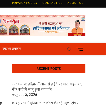
PRIVACY POLICY
CONTACT US
ABOUT US
M
स्वस्थ्य समाचार
e
n
u
RECENT POSTS
B
u
t
कांवड़ यात्रा: हरिद्वार में आज से हाईवे पर भारी वाहन बंद,
t
भीड़ बढ़ते ही लागू हुआ डायवर्जन
o
August 6, 2026
n
कांवड़ यात्रा में हरिद्वार नगर निगम की नई पहल, ड्रोन से
के