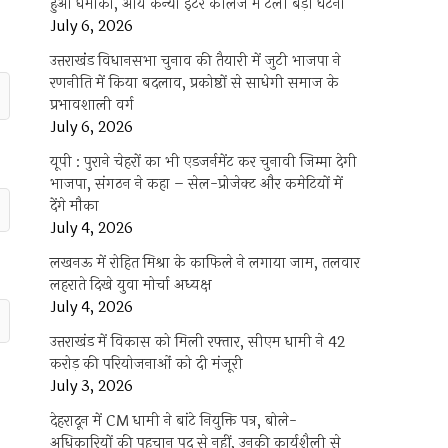
हुआ धमाका, आर्य कन्या इंटर कॉलेज में टली बड़ी घटना
July 6, 2026
उत्तराखंंड विधानसभा चुनाव की तैयारी में जुटी भाजपा ने
रणनीति में किया बदलाव, प्रकोष्ठों से साधेगी समाज के
प्रभावशाली वर्ग
July 6, 2026
यूपी : पुराने चेहरों का भी एडजर्नमेंट कर चुनावी जिम्मा देगी
भाजपा, संगठन ने कहा – सेल-प्रोजेक्ट और कमेटियों में
देंगे मौका
July 4, 2026
लखनऊ में रोहित मिश्रा के काफिले ने लगाया जाम, तलवार
लहराते दिखे युवा मोर्चा अध्यक्ष
July 4, 2026
उत्तराखंड में विकास को मिली रफ्तार, सीएम धामी ने 42
करोड़ की परियोजनाओं को दी मंजूरी
July 3, 2026
देहरादून में CM धामी ने बांटे नियुक्ति पत्र, बोले-
अधिकारियों की पहचान पद से नहीं, उनकी कार्यशैली से