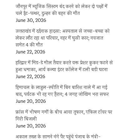
जौनपुर में म्यूजिक सिस्टम बंद करने को लेकर दो पक्षों में
चले ईंट-पत्थर, दुल्हन की बहन की मौत
June 30, 2026
उत्‍तराखंड में दर्दनाक हादसा: अस्पताल से जच्चा-बच्चा को
लेकर लौट रहा था परिवार, नहर में घुसी कार; नवजात
समेत 4 की मौत
June 22, 2026
हरिद्वार में मिड-डे मील तैयार करते वक्त प्रेशर कुकर फटने से
हुआ धमाका, आर्य कन्या इंटर कॉलेज में टली बड़ी घटना
June 22, 2026
हिमाचल के लाहुल-स्पीति में बिन बारिश नाले में आ गई
बाढ़, पर्यटक भी रह गए हैरान; 4 जगह जोखिम भरा सफर
June 20, 2026
फ्रांस में भीषण गर्मी के बीच आया तूफान, एफिल टॉवर पर
गिरी बिजली
June 20, 2026
अकाल तख्त के सामने नंगे पैर पहुंचे पंजाब के मंत्री-