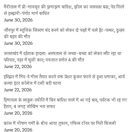
नैनीताल में प्री-मानसून की झमाझम बारिश, झील का जलस्तर बढ़ा; पेड़ गिरने
से हल्द्वानी-पंगोट मार्ग बाधित
June 30, 2026
जौनपुर में म्यूजिक सिस्टम बंद करने को लेकर दो पक्षों में चले ईंट-पत्थर, दुल्हन
की बहन की मौत
June 30, 2026
उत्‍तराखंड में दर्दनाक हादसा: अस्पताल से जच्चा-बच्चा को लेकर लौट रहा था
परिवार, नहर में घुसी कार; नवजात समेत 4 की मौत
June 22, 2026
हरिद्वार में मिड-डे मील तैयार करते वक्त प्रेशर कुकर फटने से हुआ धमाका, आर्य
कन्या इंटर कॉलेज में टली बड़ी घटना
June 22, 2026
हिमाचल के लाहुल-स्पीति में बिन बारिश नाले में आ गई बाढ़, पर्यटक भी रह गए
हैरान; 4 जगह जोखिम भरा सफर
June 20, 2026
फ्रांस में भीषण गर्मी के बीच आया तूफान, एफिल टॉवर पर गिरी बिजली
June 20, 2026