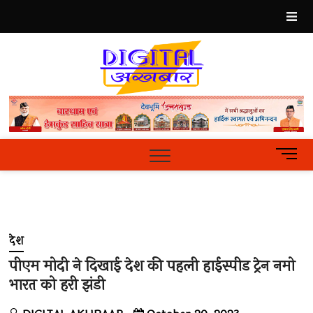
Skip
to
content
Best
Hindi
News
Portal
M
e
n
u
B
u
देश
t
t
पीएम मोदी ने दिखाई देश की पहली हाईस्पीड ट्रेन नमो
o
भारत को हरी झंडी
n