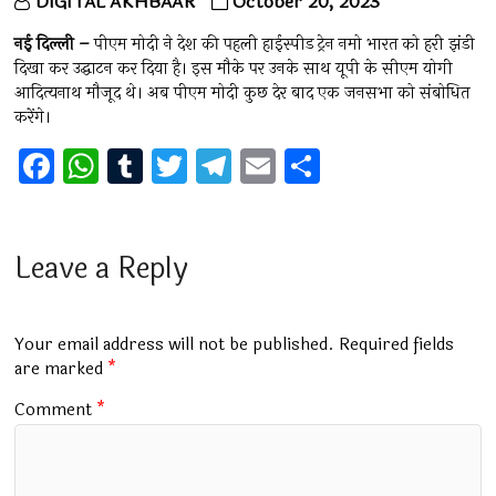
DIGITAL AKHBAAR
October 20, 2023
नई दिल्ली –
पीएम मोदी ने देश की पहली हाईस्पीड ट्रेन नमो भारत को हरी झंडी
दिखा कर उद्घाटन कर दिया है। इस मौके पर उनके साथ यूपी के सीएम योगी
आदित्यनाथ मौजूद थे। अब पीएम मोदी कुछ देर बाद एक जनसभा को संबोधित
करेंगे।
F
W
T
T
T
E
S
a
h
u
wi
el
m
h
ce
at
m
tt
e
ai
ar
b
s
bl
er
gr
l
e
Leave a Reply
o
A
r
a
o
p
m
Your email address will not be published.
Required fields
k
p
are marked
*
Comment
*