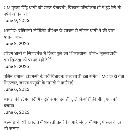
CM पुष्कर सिंह धामी की सख्त चेतावनी, विकास परियोजनाओं में हुई देरी तो
नपेंगे अधिकारी
June 9, 2026
अल्मोड़ा: बलिदानी लेफ्टिनेंट बीरेश्वर के स्वजन से सीएम धामी ने की बात,
बंधाया ढांढस
June 8, 2026
सीएम धामी ने सितारगंज में किया पुल का शिलान्यास, बोले- ‘मुल्लावादी
मानसिकता को पनपने नहीं देंगे’
June 8, 2026
पश्चिम बंगाल: टीएमसी के पूर्व विधायक सब्यसाची दत्ता समेत TMC के दो नेता
गिरफ्तार, जबरन वसूली के मामले में कार्रवाई
June 6, 2026
आगरा की उटंगन नदी में नहाते समय डूबे तीन, दो किशोरों की मौत; एक को
बचाया
June 6, 2026
अल्मोड़ा के शीतलाखेत में शरारती तत्वों ने लगाई जंगल में आग, पीरूल के ढेर
भी जलाए