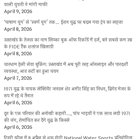
वाली युवती ने मांगी माफी
April 9, 2026
‘पाषाण युग’ से ‘स्वर्ण युग’ तक… ईरान युद्ध पर बदल गया ट्रंप का लहजा
April 8, 2026
उत्तराखंड के तेजस का नाम लिम्का बुक ऑफ रिकॉर्ड में दर्ज, बने सबसे कम उम्र
के FIDE रैंक शतरंज खिलाड़ी
April 8, 2026
चारधाम हेली सेवा बुकिंग: उत्तराखंड में अब पूरी तरह ऑनलाइन और पारदर्शी
व्यवस्था, आठ रूटों का हुआ चयन
April 7, 2026
1971 युद्ध के नायक लेफ्टिनेंट जनरल शेर अमीर सिंह का निधन, ब्रिगेड मेजर के
रूप में रहे थे तैनात
April 6, 2026
दून के एक परिवार की अनोखी कहानी…, पांच भाइयों ने एक साथ लड़ी 1971
की जंग, रोमांचित कर देंगे युद्ध के किस्से
April 6, 2026
टिहरी झील में 8 अप्रैल से शुरू होगी National Water Sports प्रतियोगिता,