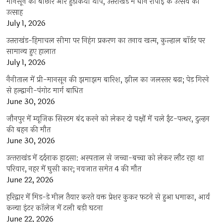
मानसून की बौछार और हुड़किया थाप, उत्तराखंड में धान रोपाई के उत्सव का
उत्साह
July 1, 2026
उत्तराखंड-हिमाचल सीमा पर निहंग प्रकरण का तनाव खत्म, कुल्हाल बॉर्डर पर
सामान्य हुए हालात
July 1, 2026
नैनीताल में प्री-मानसून की झमाझम बारिश, झील का जलस्तर बढ़ा; पेड़ गिरने
से हल्द्वानी-पंगोट मार्ग बाधित
June 30, 2026
जौनपुर में म्यूजिक सिस्टम बंद करने को लेकर दो पक्षों में चले ईंट-पत्थर, दुल्हन
की बहन की मौत
June 30, 2026
उत्‍तराखंड में दर्दनाक हादसा: अस्पताल से जच्चा-बच्चा को लेकर लौट रहा था
परिवार, नहर में घुसी कार; नवजात समेत 4 की मौत
June 22, 2026
हरिद्वार में मिड-डे मील तैयार करते वक्त प्रेशर कुकर फटने से हुआ धमाका, आर्य
कन्या इंटर कॉलेज में टली बड़ी घटना
June 22, 2026