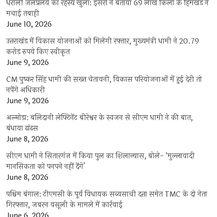
धराली जलप्रलय का रहस्य खुला: इसरो ने बताया 69 लाख किलो के हिमखंड ने
मचाई तबाही
June 10, 2026
उत्तराखंड में विकास योजनाओं को मिलेगी रफ्तार, मुख्यमंत्री धामी ने 20.79
करोड़ रुपये किए स्वीकृत
June 9, 2026
CM पुष्कर सिंह धामी की सख्त चेतावनी, विकास परियोजनाओं में हुई देरी तो
नपेंगे अधिकारी
June 9, 2026
अल्मोड़ा: बलिदानी लेफ्टिनेंट बीरेश्वर के स्वजन से सीएम धामी ने की बात,
बंधाया ढांढस
June 8, 2026
सीएम धामी ने सितारगंज में किया पुल का शिलान्यास, बोले- ‘मुल्लावादी
मानसिकता को पनपने नहीं देंगे’
June 8, 2026
पश्चिम बंगाल: टीएमसी के पूर्व विधायक सब्यसाची दत्ता समेत TMC के दो नेता
गिरफ्तार, जबरन वसूली के मामले में कार्रवाई
June 6, 2026