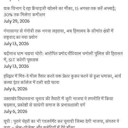
डाक विभाग दे रहा फ्रेंचाइजी खोलने का मौका, 15 अगस्त तक करें अप्लाई;
30% तक मिलेगा कमीशन
July 29, 2026
गंगासागर से गंगोत्री तक भगवा लहराया, अब हिमालय के सीमांत क्षेत्रों में
राष्ट्रवाद का नया प्रयोग
July 13, 2026
बद्रीनाथ धाम चढ़ावा चोरी: आरोपित प्रमोद नौटियाल चमोली पुलिस की हिरासत
में, SIT करेगी पूछताछ
July 13, 2026
हरिद्वार में मिड-डे मील तैयार करते वक्त प्रेशर कुकर फटने से हुआ धमाका, आर्य
कन्या इंटर कॉलेज में टली बड़ी घटना
July 6, 2026
उत्तराखंंड विधानसभा चुनाव की तैयारी में जुटी भाजपा ने रणनीति में किया
बदलाव, प्रकोष्ठों से साधेगी समाज के प्रभावशाली वर्ग
July 6, 2026
यूपी : पुराने चेहरों का भी एडजर्नमेंट कर चुनावी जिम्मा देगी भाजपा, संगठन ने
कहा – सेल-प्रोजेक्ट और कमेटियों में देंगे मौका