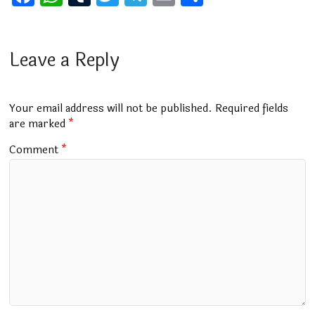
a
h
u
wi
el
m
h
ce
at
m
tt
e
ai
ar
b
s
bl
er
gr
l
e
Leave a Reply
o
A
r
a
o
p
m
Your email address will not be published.
Required fields
k
p
are marked
*
Comment
*