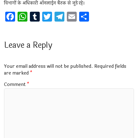
विभागों के अधिकारी ऑनलाईन बैठक से जुड़े रहे।
F
W
T
T
T
E
S
a
h
u
wi
el
m
h
ce
at
m
tt
e
ai
ar
b
s
bl
er
gr
l
e
Leave a Reply
o
A
r
a
o
p
m
Your email address will not be published.
Required fields
k
p
are marked
*
Comment
*