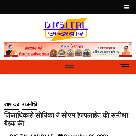
Skip
to
content
Best
Hindi
News
Portal
M
e
n
u
B
u
उत्तराखंड
राजनीति
t
t
जिलाधिकारी सोनिका ने सीएम हेल्पलाईन की समीक्षा
o
बैठक की
n