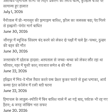
उत्तराखंड-हिमाचल सीमा पर निहंग प्रकरण का तनाव खत्म, कुल्हाल बॉर्डर पर
सामान्य हुए हालात
July 1, 2026
नैनीताल में प्री-मानसून की झमाझम बारिश, झील का जलस्तर बढ़ा; पेड़ गिरने
से हल्द्वानी-पंगोट मार्ग बाधित
June 30, 2026
जौनपुर में म्यूजिक सिस्टम बंद करने को लेकर दो पक्षों में चले ईंट-पत्थर, दुल्हन
की बहन की मौत
June 30, 2026
उत्‍तराखंड में दर्दनाक हादसा: अस्पताल से जच्चा-बच्चा को लेकर लौट रहा था
परिवार, नहर में घुसी कार; नवजात समेत 4 की मौत
June 22, 2026
हरिद्वार में मिड-डे मील तैयार करते वक्त प्रेशर कुकर फटने से हुआ धमाका, आर्य
कन्या इंटर कॉलेज में टली बड़ी घटना
June 22, 2026
हिमाचल के लाहुल-स्पीति में बिन बारिश नाले में आ गई बाढ़, पर्यटक भी रह गए
हैरान; 4 जगह जोखिम भरा सफर
June 20, 2026