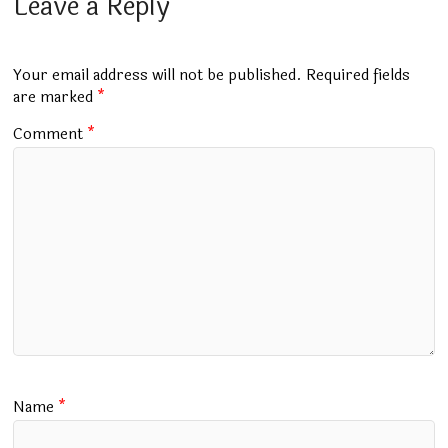
b
s
bl
er
gr
l
e
Leave a Reply
o
A
r
a
o
p
m
Your email address will not be published.
Required fields
k
p
are marked
*
Comment
*
Name
*