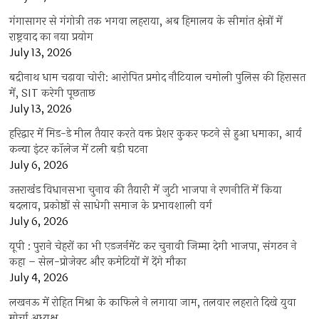
गंगासागर से गंगोत्री तक भगवा लहराया, अब हिमालय के सीमांत क्षेत्रों में
राष्ट्रवाद का नया प्रयोग
July 13, 2026
बद्रीनाथ धाम चढ़ावा चोरी: आरोपित प्रमोद नौटियाल चमोली पुलिस की हिरासत
में, SIT करेगी पूछताछ
July 13, 2026
हरिद्वार में मिड-डे मील तैयार करते वक्त प्रेशर कुकर फटने से हुआ धमाका, आर्य
कन्या इंटर कॉलेज में टली बड़ी घटना
July 6, 2026
उत्तराखंंड विधानसभा चुनाव की तैयारी में जुटी भाजपा ने रणनीति में किया
बदलाव, प्रकोष्ठों से साधेगी समाज के प्रभावशाली वर्ग
July 6, 2026
यूपी : पुराने चेहरों का भी एडजर्नमेंट कर चुनावी जिम्मा देगी भाजपा, संगठन ने
कहा – सेल-प्रोजेक्ट और कमेटियों में देंगे मौका
July 4, 2026
लखनऊ में रोहित मिश्रा के काफिले ने लगाया जाम, तलवार लहराते दिखे युवा
मोर्चा अध्यक्ष