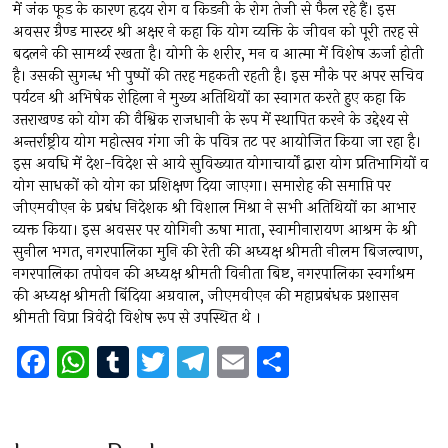
में जंक फूड के कारण हृदय रोग व किडनी के रोग तेजी से फैल रहे हैं। इस
अवसर ग्रैण्ड मास्टर श्री अक्षर ने कहा कि योग व्यक्ति के जीवन को पूरी तरह से
बदलने की सामर्थ्य रखता है। योगी के शरीर, मन व आत्मा में विशेष ऊर्जा होती
है। उसकी सुगन्ध भी पुष्पों की तरह महकती रहती है। इस मौके पर अपर सचिव
पर्यटन श्री अभिषेक रोहिला ने मुख्य अतिथियों का स्वागत करते हुए कहा कि
उत्तराखण्ड को योग की वैश्विक राजधानी के रूप में स्थापित करने के उद्देश्य से
अन्तर्राष्ट्रीय योग महोत्सव गंगा जी के पवित्र तट पर आयोजित किया जा रहा है।
इस अवधि में देश-विदेश से आये सुविख्यात योगाचार्यों द्वारा योग प्रतिभागियों व
योग साधकों को योग का प्रशिक्षण दिया जाएगा। समारोह की समाप्ति पर
जीएमवीएन के प्रबंध निदेशक श्री विशाल मिश्रा ने सभी अतिथियों का आभार
व्यक्त किया। इस अवसर पर योगिनी ऊषा माता, स्वामीनारायण आश्रम के श्री
सुनील भगत, नगरपालिका मुनि की रेती की अध्यक्ष श्रीमती नीलम बिजल्वाण,
नगरपालिका तपोवन की अध्यक्ष श्रीमती विनीता बिष्ट, नगरपालिका स्वर्गाश्रम
की अध्यक्ष श्रीमती बिंदिया अग्रवाल, जीएमवीएन की महाप्रबंधक प्रशासन
श्रीमती विप्रा त्रिवेदी विशेष रूप से उपस्थित थे ।
F
W
T
T
T
E
S
a
h
u
wi
el
m
h
ce
at
m
tt
e
ai
ar