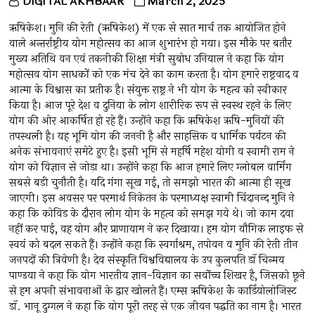
DIGITAL AKHBAAR
March 2, 2025
ऋषिकेश। मुनि की रेती (ऋषिकेश) में एक से सात मार्च तक आयोजित होने
वाले अन्तर्राष्ट्रीय योग महोत्सव का आज शुभारंभ हो गया। इस मौके पर बतौर
मुख्य अतिथि वन एवं तकनीकी शिक्षा मंत्री सुबोध उनियाल ने कहा कि योग
महोत्सव योग साधकों को एक मंच देने का काम करता है। योग हमारे राष्ट्रवाद व
आत्मा के विश्वास का प्रतीक है। संयुक्त राष्ट्र ने भी योग के महत्व को स्वीकार
किया है। आज पूरे देश व दुनिया के लोग शारीरिक रूप से स्वस्थ रहने के लिए
योग की ओर आकर्षित हो रहे हैं। उन्होंने कहा कि ऋषिकेश ऋषि-मुनियों की
तपस्थली है। यह भूमि योग की जननी है और साहसिक व धार्मिक पर्यटन की
अनेक संभावनाएं समेटे हुए है। इसी भूमि से महर्षि महेश योगी व स्वामी राम ने
योग को विज्ञान से जोड़ा था। उन्होंने कहा कि आज हमारे लिए ग्लोबल वार्मिंग
सबसे बड़ी चुनौती है। यदि गंगा सूख गई, तो समझो भारत की आत्मा ही सूख
जाएगी। इस अवसर पर परमार्थ निकेतन के परमाध्यक्ष स्वामी चिंदानन्द मुनि ने
कहा कि कोविड के दौरान लोग योग के महत्व को समझ गये थे। जो काम दवा
नहीं कर पाई, वह योग और प्राणायाम ने कर दिखाया। हम योग यौगिक लाइफ से
स्वयं को बदल सकते हैं। उन्होंने कहा कि स्वर्गाश्रम, तपोवन व मुनि की रेती तीन
जनपदों की त्रिवेणी है। देव संस्कृति विश्वविद्यालय के उप कुलपति डाॅ चिन्मय
पाण्डया ने कहा कि योग भारतीय ज्ञान-विज्ञान का सर्वोच्च शिखर है, जिसको छूने
से हम अपनी संभावनाओं के द्वार खोलते हैं। एम्स ऋषिकेश केे कार्डियोलोजिस्ट
डाॅ. भानू दुग्गल ने कहा कि योग पूरी तरह से एक जीवन पद्धति का नाम है। भारत