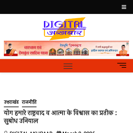
Skip
to
content
Best
Hindi
News
Portal
M
e
n
u
B
u
उत्तराखंड
राजनीति
t
t
योग हमारे राष्ट्रवाद व आत्मा के विश्वास का प्रतीक :
o
सुबोध उनियाल
n