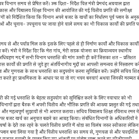
विभाग समय से प्रेषित करें। उक्त दिशा- निर्देश वित्त मंत्री प्रेमचंद अग्रवाल द्वारा
िकास और विद्यालय शिक्षा विभाग की आयोजित की गई वित्तीय प्रगति की समीक्षा
ागों को निर्देशित किया कि विभाग अपने बजट के खर्चों का निर्धारण पूर्व प्लान के अनुर
ी बाध्यताओं और चुनाव- उपचुनाव पर जाया होने वाले समय का भी विकास कार्यों की प्रगति प
य से और पर्याप्त मिल सके इसके लिए पहले से ही निर्माण कार्यों और विकास कार्यों
करें। मंत्री ने निर्देश दिए कि मेरा गांव, मेरी सड़क योजना का क्रियान्वयन स्थानीय
ि अधिग्रहण मद में सभी विभाग धनराशि की मांग उतनी ही करें जिसका शत – प्रतिशत
स कार्यों की प्रगति से जुड़े हुए अंतर्विभागीय मुद्दों का आपसी समन्वय से निस्तारण करे
और गुणवत्ता के साथ धनराशि का सदुपयोग करना सुनिश्चित करें। उन्होंने सचिव शिक्
्हित करते हुए प्राथमिकता के आधार पर या तो नए भवन बनवाएं अथवा जिनकी मरम्मत 
 हुए जारी की गई धनराशि के बेहतर सदुपयोग को सुनिश्चित करने के लिए नवाचार को भी
विभागों द्वारा बैठक में अपनी वित्तीय और भौतिक प्रगति की आख्या प्रस्तुत की गई तथा
डबैक और महत्वपूर्ण सुझावों से भी अवगत कराया। सचिव विद्यालय शिक्षा रविनाथ रमन ने
्ताव पर बजट खर्च का अनुपात बढ़ाने का आग्रह किया। संबंधित विभागों के अधिकारियों ने
षा के देरी तक रहने के चलते वित्तीय प्रगति में थोड़ा सा विलंब जरूर स्वीकारा लेकिन
पर प्लान बना लिया गया है और वित्तीय धनराशि का समय से, गुणवत्ता से और पारदर्शिता