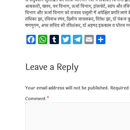
से सदुपयोग सुनिश्चित कर लिया जाएगा। मंत्री ने संबंधित विभागों द्
आबकारी, खनन, वन विभाग, ऊर्जा विभाग, ट्रांसपोर्ट, स्टांप और रजिस्ट
विभाग और ऊर्जा विभाग को राजस्व वसूली में अपेक्षित प्रगति लान
राधिका झा, रविनाथ रमन, दिलीप जावलकर, नितेश झा, डॉ पंकज कुमार 
षणमुगम, अपर सचिव सी रविशंकर, डॉ अहमद इकबाल व धीरज गबर्य
F
W
T
T
T
E
S
a
h
u
wi
el
m
h
ce
at
m
tt
e
ai
ar
b
s
bl
er
gr
l
e
Leave a Reply
o
A
r
a
o
p
m
Your email address will not be published.
Required 
k
p
Comment
*