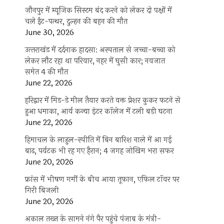
जौनपुर में म्यूजिक सिस्टम बंद करने को लेकर दो पक्षों में
चले ईंट-पत्थर, दुल्हन की बहन की मौत
June 30, 2026
उत्‍तराखंड में दर्दनाक हादसा: अस्पताल से जच्चा-बच्चा को
लेकर लौट रहा था परिवार, नहर में घुसी कार; नवजात
समेत 4 की मौत
June 22, 2026
हरिद्वार में मिड-डे मील तैयार करते वक्त प्रेशर कुकर फटने से
हुआ धमाका, आर्य कन्या इंटर कॉलेज में टली बड़ी घटना
June 22, 2026
हिमाचल के लाहुल-स्पीति में बिन बारिश नाले में आ गई
बाढ़, पर्यटक भी रह गए हैरान; 4 जगह जोखिम भरा सफर
June 20, 2026
फ्रांस में भीषण गर्मी के बीच आया तूफान, एफिल टॉवर पर
गिरी बिजली
June 20, 2026
अकाल तख्त के सामने नंगे पैर पहुंचे पंजाब के मंत्री-