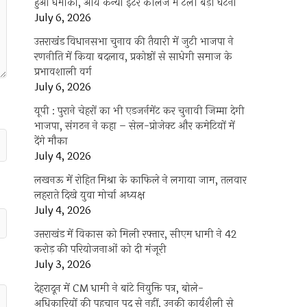
हुआ धमाका, आर्य कन्या इंटर कॉलेज में टली बड़ी घटना
July 6, 2026
उत्तराखंंड विधानसभा चुनाव की तैयारी में जुटी भाजपा ने
रणनीति में किया बदलाव, प्रकोष्ठों से साधेगी समाज के
प्रभावशाली वर्ग
July 6, 2026
यूपी : पुराने चेहरों का भी एडजर्नमेंट कर चुनावी जिम्मा देगी
भाजपा, संगठन ने कहा – सेल-प्रोजेक्ट और कमेटियों में
देंगे मौका
July 4, 2026
लखनऊ में रोहित मिश्रा के काफिले ने लगाया जाम, तलवार
लहराते दिखे युवा मोर्चा अध्यक्ष
July 4, 2026
उत्तराखंड में विकास को मिली रफ्तार, सीएम धामी ने 42
करोड़ की परियोजनाओं को दी मंजूरी
July 3, 2026
देहरादून में CM धामी ने बांटे नियुक्ति पत्र, बोले-
अधिकारियों की पहचान पद से नहीं, उनकी कार्यशैली से