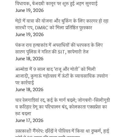
विधायक, बेअदबी कानून पर शुरू हुई अहम सुनवाई
June 19, 2026
मेट्रो में यात्रा की योजना और बुकिंग के लिए कारगर हो रहा
सारथी एप, DMRC को मिला प्रतिष्ठित पुरस्कार
June 19, 2026
पंकज राय हत्याकांड में अपराधियों की धरपकड़ के लिए
सारण पुलिस ने गठित की SIT, छापेमारी तेज
June 18, 2026
अल्मोड़ा में 9 साल बाद ‘राजू और मोती’ को मिली
आजादी, कुमाऊं महोत्सव में ऊंटों के व्यावसायिक उपयोग
पर कार्रवाई
June 18, 2026
चार रेलगाड़ियां रद, कई के मार्ग बदले; जोगबनी-सिलीगुड़ी
व कटिहार डेमू का परिचालन बंद, कोलकाता एक्सप्रेस का
रूट बदला
June 17, 2026
उत्तरकाशी गैंगरेप: दरिंदों ने पीरियड में किया था दुष्कर्म, हाई