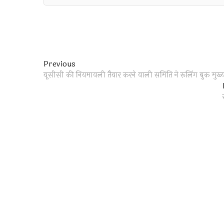
Post
Previous
Previous
post:
यूसीसी की नियमावली तैयार करने वाली समिति ने रूलिंग बुक मुख्यम
navigation