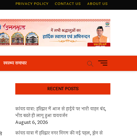
PRIVACY POLICY
CONTACT US
ABOUT US
M
स्वस्थ्य समाचार
e
n
u
RECENT POSTS
B
u
t
कांवड़ यात्रा: हरिद्वार में आज से हाईवे पर भारी वाहन बंद,
t
भीड़ बढ़ते ही लागू हुआ डायवर्जन
o
August 6, 2026
n
कांवड़ यात्रा में हरिद्वार नगर निगम की नई पहल, ड्रोन से
से