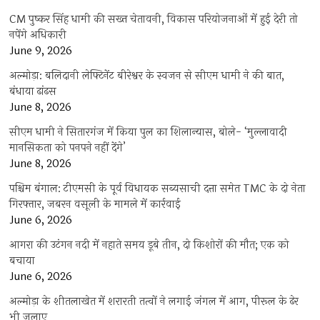
CM पुष्कर सिंह धामी की सख्त चेतावनी, विकास परियोजनाओं में हुई देरी तो
नपेंगे अधिकारी
June 9, 2026
अल्मोड़ा: बलिदानी लेफ्टिनेंट बीरेश्वर के स्वजन से सीएम धामी ने की बात,
बंधाया ढांढस
June 8, 2026
सीएम धामी ने सितारगंज में किया पुल का शिलान्यास, बोले- ‘मुल्लावादी
मानसिकता को पनपने नहीं देंगे’
June 8, 2026
पश्चिम बंगाल: टीएमसी के पूर्व विधायक सब्यसाची दत्ता समेत TMC के दो नेता
गिरफ्तार, जबरन वसूली के मामले में कार्रवाई
June 6, 2026
आगरा की उटंगन नदी में नहाते समय डूबे तीन, दो किशोरों की मौत; एक को
बचाया
June 6, 2026
अल्मोड़ा के शीतलाखेत में शरारती तत्वों ने लगाई जंगल में आग, पीरूल के ढेर
भी जलाए