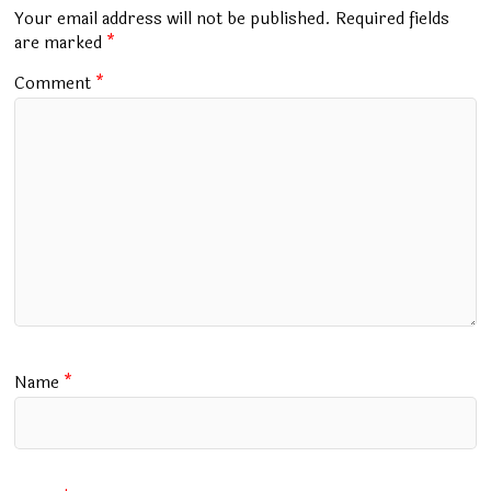
o
p
m
Your email address will not be published.
Required fields
k
p
are marked
*
Comment
*
Name
*