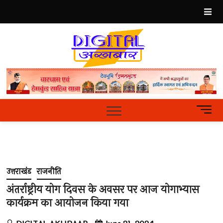
Skip
to
content
Best
Hindi
News
Portal
M
e
n
u
B
u
उत्तराखंड
राजनीति
t
t
अंतर्राष्ट्रीय योग दिवस के अवसर पर आज योगाभ्यास
o
कार्यक्रम का आयोजन किया गया
n