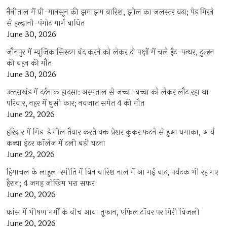
नैनीताल में प्री-मानसून की झमाझम बारिश, झील का जलस्तर बढ़ा; पेड़ गिरने
से हल्द्वानी-पंगोट मार्ग बाधित
June 30, 2026
जौनपुर में म्यूजिक सिस्टम बंद करने को लेकर दो पक्षों में चले ईंट-पत्थर, दुल्हन
की बहन की मौत
June 30, 2026
उत्‍तराखंड में दर्दनाक हादसा: अस्पताल से जच्चा-बच्चा को लेकर लौट रहा था
परिवार, नहर में घुसी कार; नवजात समेत 4 की मौत
June 22, 2026
हरिद्वार में मिड-डे मील तैयार करते वक्त प्रेशर कुकर फटने से हुआ धमाका, आर्य
कन्या इंटर कॉलेज में टली बड़ी घटना
June 22, 2026
हिमाचल के लाहुल-स्पीति में बिन बारिश नाले में आ गई बाढ़, पर्यटक भी रह गए
हैरान; 4 जगह जोखिम भरा सफर
June 20, 2026
फ्रांस में भीषण गर्मी के बीच आया तूफान, एफिल टॉवर पर गिरी बिजली
June 20, 2026