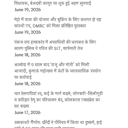
विधायक, बेअदबी कानून पर शुरू हुई अहम सुनवाई
June 19, 2026
मेट्रो में यात्रा की योजना और बुकिंग के लिए कारगर हो रहा
सारथी एप, DMRC को मिला प्रतिष्ठित पुरस्कार
June 19, 2026
पंकज राय हत्याकांड में अपराधियों की धरपकड़ के लिए
सारण पुलिस ने गठित की SIT, छापेमारी तेज
June 18, 2026
अल्मोड़ा में 9 साल बाद ‘राजू और मोती’ को मिली
आजादी, कुमाऊं महोत्सव में ऊंटों के व्यावसायिक उपयोग
पर कार्रवाई
June 18, 2026
चार रेलगाड़ियां रद, कई के मार्ग बदले; जोगबनी-सिलीगुड़ी
व कटिहार डेमू का परिचालन बंद, कोलकाता एक्सप्रेस का
रूट बदला
June 17, 2026
उत्तरकाशी गैंगरेप: दरिंदों ने पीरियड में किया था दुष्कर्म, हाई