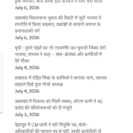
हुआ धमाका, आर्य कन्या इंटर कॉलेज में टली बड़ी घटना
July 6, 2026
उत्तराखंंड विधानसभा चुनाव की तैयारी में जुटी भाजपा ने
रणनीति में किया बदलाव, प्रकोष्ठों से साधेगी समाज के
प्रभावशाली वर्ग
July 6, 2026
यूपी : पुराने चेहरों का भी एडजर्नमेंट कर चुनावी जिम्मा देगी
भाजपा, संगठन ने कहा – सेल-प्रोजेक्ट और कमेटियों में
देंगे मौका
July 4, 2026
लखनऊ में रोहित मिश्रा के काफिले ने लगाया जाम, तलवार
लहराते दिखे युवा मोर्चा अध्यक्ष
July 4, 2026
उत्तराखंड में विकास को मिली रफ्तार, सीएम धामी ने 42
करोड़ की परियोजनाओं को दी मंजूरी
July 3, 2026
देहरादून में CM धामी ने बांटे नियुक्ति पत्र, बोले-
अधिकारियों की पहचान पद से नहीं, उनकी कार्यशैली से