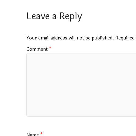
ce
at
m
tt
e
ai
ar
b
s
bl
er
gr
l
e
Leave a Reply
o
A
r
a
o
p
m
Your email address will not be published.
Required 
k
p
Comment
*
Name
*