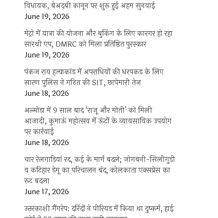
विधायक, बेअदबी कानून पर शुरू हुई अहम सुनवाई
June 19, 2026
मेट्रो में यात्रा की योजना और बुकिंग के लिए कारगर हो रहा
सारथी एप, DMRC को मिला प्रतिष्ठित पुरस्कार
June 19, 2026
पंकज राय हत्याकांड में अपराधियों की धरपकड़ के लिए
सारण पुलिस ने गठित की SIT, छापेमारी तेज
June 18, 2026
अल्मोड़ा में 9 साल बाद ‘राजू और मोती’ को मिली
आजादी, कुमाऊं महोत्सव में ऊंटों के व्यावसायिक उपयोग
पर कार्रवाई
June 18, 2026
चार रेलगाड़ियां रद, कई के मार्ग बदले; जोगबनी-सिलीगुड़ी
व कटिहार डेमू का परिचालन बंद, कोलकाता एक्सप्रेस का
रूट बदला
June 17, 2026
उत्तरकाशी गैंगरेप: दरिंदों ने पीरियड में किया था दुष्कर्म, हाई