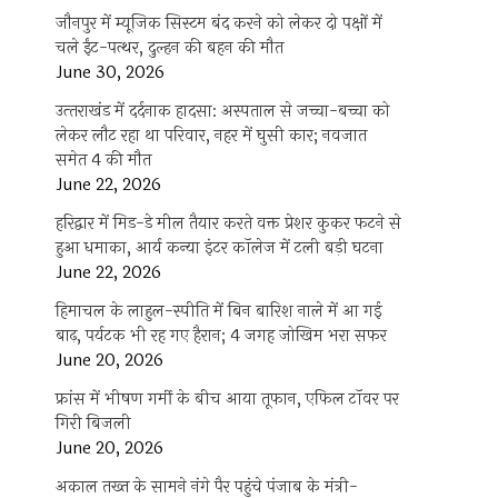
जौनपुर में म्यूजिक सिस्टम बंद करने को लेकर दो पक्षों में
चले ईंट-पत्थर, दुल्हन की बहन की मौत
June 30, 2026
उत्‍तराखंड में दर्दनाक हादसा: अस्पताल से जच्चा-बच्चा को
लेकर लौट रहा था परिवार, नहर में घुसी कार; नवजात
समेत 4 की मौत
June 22, 2026
हरिद्वार में मिड-डे मील तैयार करते वक्त प्रेशर कुकर फटने से
हुआ धमाका, आर्य कन्या इंटर कॉलेज में टली बड़ी घटना
June 22, 2026
हिमाचल के लाहुल-स्पीति में बिन बारिश नाले में आ गई
बाढ़, पर्यटक भी रह गए हैरान; 4 जगह जोखिम भरा सफर
June 20, 2026
फ्रांस में भीषण गर्मी के बीच आया तूफान, एफिल टॉवर पर
गिरी बिजली
June 20, 2026
अकाल तख्त के सामने नंगे पैर पहुंचे पंजाब के मंत्री-