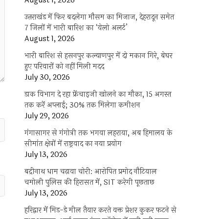
August 1, 2026
उत्तराखंड में फिर बदलेगा मौसम का मिजाज, देहरादून समेत
7 जिलों में भारी बारिश का ‘येलो अलर्ट’
August 1, 2026
भारी बारिश से हसनपुर कल्याणपुर में दो मकान गिरे, बेघर
हुए परिवारों को नहीं मिली मदद
July 30, 2026
डाक विभाग दे रहा फ्रेंचाइजी खोलने का मौका, 15 अगस्त
तक करें अप्लाई; 30% तक मिलेगा कमीशन
July 29, 2026
गंगासागर से गंगोत्री तक भगवा लहराया, अब हिमालय के
सीमांत क्षेत्रों में राष्ट्रवाद का नया प्रयोग
July 13, 2026
बद्रीनाथ धाम चढ़ावा चोरी: आरोपित प्रमोद नौटियाल
चमोली पुलिस की हिरासत में, SIT करेगी पूछताछ
July 13, 2026
हरिद्वार में मिड-डे मील तैयार करते वक्त प्रेशर कुकर फटने से