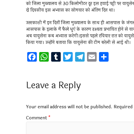
को जिला मुख्यालय से 30 किलोमीटर दूर इस हवाई पट्टी पर वायुसेन
दो दिवसीय इस अभ्यास का सोमवार को अंतिम दिन था।
उत्तरकाशी में इन दिनों जिला मुख्यालय के साथ ही आसपास के जंगल सुल
आसपास के इलाके में फैले धुएं के कारण दृश्यता प्रभावित होने से वा
अब वायुसेना कब अभ्यास करेगी।इससे पहले रविवार रात को वायुसे
किया गया। उन्होंने बताया कि वायुसेना की टीम बरेली से आई थी।
F
W
T
T
T
E
S
a
h
u
wi
el
m
h
ce
at
m
tt
e
ai
ar
b
s
bl
er
gr
l
e
Leave a Reply
o
A
r
a
o
p
m
Your email address will not be published.
Required 
k
p
Comment
*