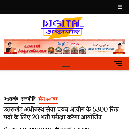
Skip
to
content
Best
Hindi
News
Portal
M
e
n
u
B
u
उत्तराखंड
राजनीति
होम स्लाइड
t
t
उत्तराखंड अधीनस्थ सेवा चयन आयोग के 5300 रिक्त
o
पदों के लिए 20 भर्ती परीक्षा करेगा आयोजित
n