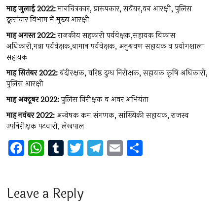
माह जुलाई 2022:
मानचित्रकार, प्रारूपकार, सर्वेयर,वन आरक्षी, पुलिस
दूरसंचार विभाग में मुख्य आरक्षी
माह अगस्त 2022:
राजकीय सहकारी पर्यवेक्षक,सहायक विकास
अधिकारी,गन्ना पर्यवेक्षक,बागान पर्यवेक्षक, अनुश्रवण सहायक व प्रयोगशाला
सहायक
माह सितंबर 2022:
बंदीरक्षक, वरिष्ठ दुग्ध निरीक्षक, सहायक कृषि अधिकारी,
पुलिस आरक्षी
माह अक्टूबर 2022:
पुलिस निरीक्षक व अवर अभियंता
माह नवंबर 2022:
अन्वेषक कम संगणक, सांख्यिकी सहायक, राजस्व
उपनिरीक्षक पटवारी, लेखपाल
F
W
T
T
T
E
S
a
h
u
wi
el
m
h
ce
at
m
tt
e
ai
ar
b
s
bl
er
gr
l
e
Leave a Reply
o
A
r
a