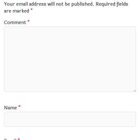
o
p
m
Your email address will not be published.
Required fields
k
p
are marked
*
Comment
*
Name
*