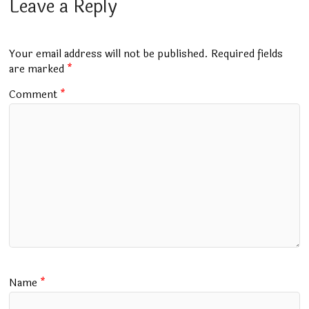
b
s
bl
er
gr
l
e
Leave a Reply
o
A
r
a
o
p
m
Your email address will not be published.
Required fields
k
p
are marked
*
Comment
*
Name
*