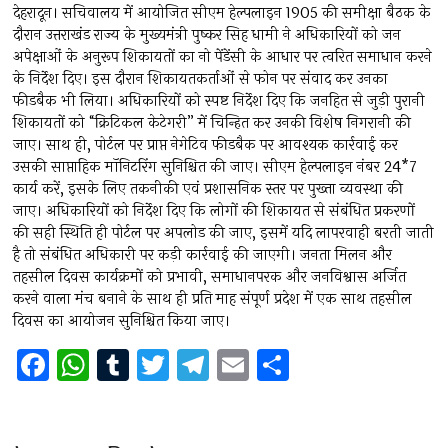
देहरादून। सचिवालय में आयोजित सीएम हेल्पलाइन 1905 की समीक्षा बैठक के
दौरान उत्तराखंड राज्य के मुख्यमंत्री पुष्कर सिह धामी ने अधिकारियों को जन
अपेक्षाओं के अनुरूप शिकायतों का नो पेंडेंसी के आधार पर त्वरित समाधान करने
के निर्देश दिए। इस दौरान शिकायतकर्ताओं से फोन पर संवाद कर उनका
फीडबैक भी लिया। अधिकारियों को स्पष्ट निर्देश दिए कि जनहित से जुड़ी पुरानी
शिकायतों को “क्रिटिकल केटेगरी” में चिन्हित कर उनकी विशेष निगरानी की
जाए। साथ ही, पोर्टल पर प्राप्त नेगेटिव फीडबैक पर आवश्यक कार्रवाई कर
उसकी साप्ताहिक मॉनिटरिंग सुनिश्चित की जाए। सीएम हेल्पलाइन नंबर 24*7
कार्य करें, इसके लिए तकनीकी एवं प्रशासनिक स्तर पर पुख्ता व्यवस्था की
जाए। अधिकारियों को निर्देश दिए कि लोगों की शिकायत से संबंधित प्रकरणों
की सही स्थिति ही पोर्टल पर अपलोड की जाए, इसमें यदि लापरवाही बरती जाती
है तो संबंधित अधिकारी पर कड़ी कार्रवाई की जाएगी। जनता मिलन और
तहसील दिवस कार्यक्रमों को प्रभावी, समाधानपरक और जनविश्वास अर्जित
करने वाला मंच बनाने के साथ ही प्रति माह संपूर्ण प्रदेश में एक साथ तहसील
दिवस का आयोजन सुनिश्चित किया जाए।
F
W
T
T
T
E
S
a
h
u
wi
el
m
h
ce
at
m
tt
e
ai
ar