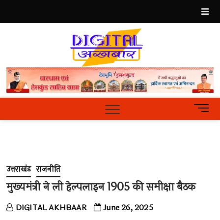
Skip
to
content
Best
Hindi
News
Portal
M
e
n
u
B
u
उत्तराखंड
राजनीति
t
t
मुख्यमंत्री ने ली हेल्पलाइन 1905 की समीक्षा बैठक
o
n
DIGITAL AKHBAAR
June 26, 2025