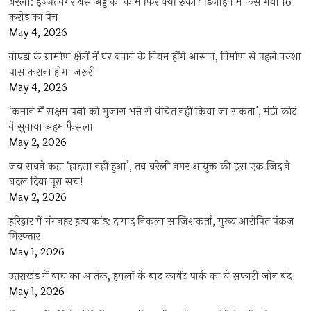
बरेली: इज्जतनगर बस अड्डे का काम फिर क्यों रुका? डिजाइन में फंस गया 16
करोड़ का पेंच
May 4, 2026
नोएडा के ग्रामीण क्षेत्रों में घर बनाने के नियम होंगे आसान, निर्माण से पहले नक्शा
पास कराना होगा जरूरी
May 4, 2026
‘कमाने में सक्षम पत्नी को गुजारा भत्ते से वंचित नहीं किया जा सकता’, मंडी कोर्ट
ने सुनाया अहम फैसला
May 2, 2026
जब सबने कहा ‘हादसा नहीं हुआ’, तब बरेली नगर आयुक्त की इस एक जिद ने
बदल दिया पूरा सच!
May 2, 2026
हरिद्वार में गंगनहर हत्याकांड: दामाद निकला साजिशकर्ता, मुख्य आरोपित पंकज
गिरफ्तार
May 1, 2026
उत्तराखंड में बाघ का आतंक, हमलों के बाद कार्बेट पार्क का ये सफारी जोन बंद
May 1, 2026