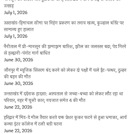
उत्साह
July 1, 2026
उत्तराखंड-हिमाचल सीमा पर निहंग प्रकरण का तनाव खत्म, कुल्हाल बॉर्डर पर
सामान्य हुए हालात
July 1, 2026
नैनीताल में प्री-मानसून की झमाझम बारिश, झील का जलस्तर बढ़ा; पेड़ गिरने
से हल्द्वानी-पंगोट मार्ग बाधित
June 30, 2026
जौनपुर में म्यूजिक सिस्टम बंद करने को लेकर दो पक्षों में चले ईंट-पत्थर, दुल्हन
की बहन की मौत
June 30, 2026
उत्‍तराखंड में दर्दनाक हादसा: अस्पताल से जच्चा-बच्चा को लेकर लौट रहा था
परिवार, नहर में घुसी कार; नवजात समेत 4 की मौत
June 22, 2026
हरिद्वार में मिड-डे मील तैयार करते वक्त प्रेशर कुकर फटने से हुआ धमाका, आर्य
कन्या इंटर कॉलेज में टली बड़ी घटना
June 22, 2026