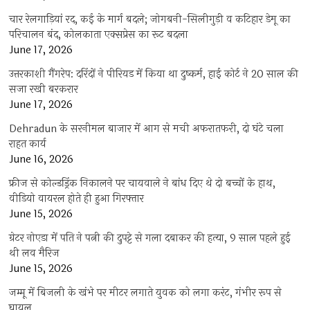
चार रेलगाड़ियां रद, कई के मार्ग बदले; जोगबनी-सिलीगुड़ी व कटिहार डेमू का
परिचालन बंद, कोलकाता एक्सप्रेस का रूट बदला
June 17, 2026
उत्तरकाशी गैंगरेप: दरिंदों ने पीरियड में किया था दुष्कर्म, हाई कोर्ट ने 20 साल की
सजा रखी बरकरार
June 17, 2026
Dehradun के सरनीमल बाजार में आग से मची अफरातफरी, दो घंटे चला
राहत कार्य
June 16, 2026
फ्रीज से कोल्डड्रिंक निकालने पर चायवाले ने बांध दिए थे दो बच्चों के हाथ,
वीडियो वायरल होते ही हुआ गिरफ्तार
June 15, 2026
ग्रेटर नोएडा में पति ने पत्नी की दुपट्टे से गला दबाकर की हत्या, 9 साल पहले हुई
थी लव मैरिज
June 15, 2026
जम्मू में बिजली के खंभे पर मीटर लगाते युवक को लगा करंट, गंभीर रूप से
घायल