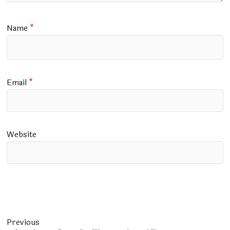
Name
*
Email
*
Website
Post
Previous
Previous