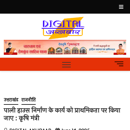
Skip
to
content
Best
Hindi
News
Portal
M
e
n
u
B
u
उत्तराखंड
राजनीति
t
t
पाली हाउस निर्माण के कार्य को प्राथमिकता पर किया
o
जाए : कृषि मंत्री
n