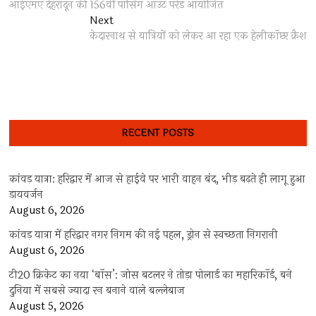
post:
आईएमए देहरादून की 156वीं पासिंग आउट परेड आयोजित
navigation
Next
Next
post:
केदारनाथ से यात्रियों को लेकर आ रहा एक हेलीकॉप्टर क्रैश
RECENT POSTS
कांवड़ यात्रा: हरिद्वार में आज से हाईवे पर भारी वाहन बंद, भीड़ बढ़ते ही लागू हुआ
डायवर्जन
August 6, 2026
कांवड़ यात्रा में हरिद्वार नगर निगम की नई पहल, ड्रोन से स्वच्छता निगरानी
August 6, 2026
टी20 क्रिकेट का नया ‘बॉस’: जोस बटलर ने तोड़ा पोलार्ड का महारिकॉर्ड, बने
दुनिया में सबसे ज्यादा रन बनाने वाले बल्लेबाज
August 5, 2026