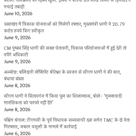
धराली जलप्रलय का रहस्य खुला: इसरो ने बताया 69 लाख किलो के हिमखंड ने
मचाई तबाही
June 10, 2026
उत्तराखंड में विकास योजनाओं को मिलेगी रफ्तार, मुख्यमंत्री धामी ने 20.79
करोड़ रुपये किए स्वीकृत
June 9, 2026
CM पुष्कर सिंह धामी की सख्त चेतावनी, विकास परियोजनाओं में हुई देरी तो
नपेंगे अधिकारी
June 9, 2026
अल्मोड़ा: बलिदानी लेफ्टिनेंट बीरेश्वर के स्वजन से सीएम धामी ने की बात,
बंधाया ढांढस
June 8, 2026
सीएम धामी ने सितारगंज में किया पुल का शिलान्यास, बोले- ‘मुल्लावादी
मानसिकता को पनपने नहीं देंगे’
June 8, 2026
पश्चिम बंगाल: टीएमसी के पूर्व विधायक सब्यसाची दत्ता समेत TMC के दो नेता
गिरफ्तार, जबरन वसूली के मामले में कार्रवाई
June 6, 2026