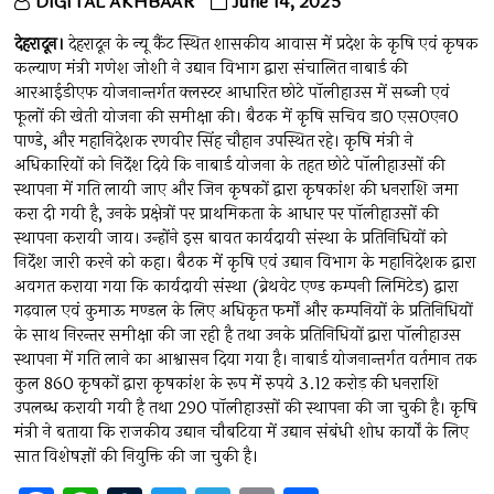
DIGITAL AKHBAAR
June 14, 2025
देहरादून।
देहरादून के न्यू कैंट स्थित शासकीय आवास में प्रदेश के कृषि एवं कृषक
कल्याण मंत्री गणेश जोशी ने उद्यान विभाग द्वारा संचालित नाबार्ड की
आरआईडीएफ योजनान्तर्गत क्लस्टर आधारित छोटे पॉलीहाउस में सब्जी एवं
फूलों की खेती योजना की समीक्षा की। बैठक में कृषि सचिव डा0 एस0एन0
पाण्डे, और महानिदेशक रणवीर सिंह चौहान उपस्थित रहे। कृषि मंत्री ने
अधिकारियों को निर्देश दिये कि नाबार्ड योजना के तहत छोटे पॉलीहाउसों की
स्थापना में गति लायी जाए और जिन कृषकों द्वारा कृषकांश की धनराशि जमा
करा दी गयी है, उनके प्रक्षेत्रों पर प्राथमिकता के आधार पर पॉलीहाउसों की
स्थापना करायी जाय। उन्होंने इस बावत कार्यदायी संस्था के प्रतिनिधियों को
निर्देश जारी करने को कहा। बैठक में कृषि एवं उद्यान विभाग के महानिदेशक द्वारा
अवगत कराया गया कि कार्यदायी संस्था (ब्रेथवेट एण्ड कम्पनी लिमिटेड) द्वारा
गढ़वाल एवं कुमाऊ मण्डल के लिए अधिकृत फर्मों और कम्पनियों के प्रतिनिधियों
के साथ निरन्तर समीक्षा की जा रही है तथा उनके प्रतिनिधियों द्वारा पॉलीहाउस
स्थापना में गति लाने का आश्वासन दिया गया है। नाबार्ड योजनान्तर्गत वर्तमान तक
कुल 860 कृषकों द्वारा कृषकांश के रूप में रुपये 3.12 करोड़ की धनराशि
उपलब्ध करायी गयी है तथा 290 पॉलीहाउसों की स्थापना की जा चुकी है। कृषि
मंत्री ने बताया कि राजकीय उद्यान चौबटिया में उद्यान संबंधी शोध कार्यों के लिए
सात विशेषज्ञों की नियुक्ति की जा चुकी है।