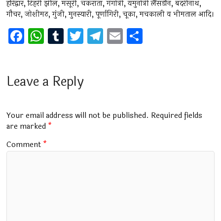
हरिद्वार, टिहरी झील, मसूरी, चकराता, गंगोत्री, यमुनोत्री लैंसडौन, बदरीनाथ,
गौचर, जोशीमठ, गुंजी, मुनस्यारी, पूर्णागिरी, चूका, मचकाली व भीमताल आदि।
F
W
T
T
T
E
S
a
h
u
wi
el
m
h
ce
at
m
tt
e
ai
ar
b
s
bl
er
gr
l
e
Leave a Reply
o
A
r
a
o
p
m
Your email address will not be published.
Required fields
k
p
are marked
*
Comment
*