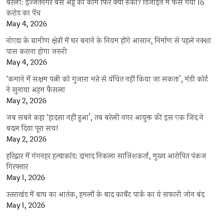
बरेली: इज्जतनगर बस अड्डे का काम फिर क्यों रुका? डिजाइन में फंस गया 16
करोड़ का पेंच
May 4, 2026
नोएडा के ग्रामीण क्षेत्रों में घर बनाने के नियम होंगे आसान, निर्माण से पहले नक्शा
पास कराना होगा जरूरी
May 4, 2026
‘कमाने में सक्षम पत्नी को गुजारा भत्ते से वंचित नहीं किया जा सकता’, मंडी कोर्ट
ने सुनाया अहम फैसला
May 2, 2026
जब सबने कहा ‘हादसा नहीं हुआ’, तब बरेली नगर आयुक्त की इस एक जिद ने
बदल दिया पूरा सच!
May 2, 2026
हरिद्वार में गंगनहर हत्याकांड: दामाद निकला साजिशकर्ता, मुख्य आरोपित पंकज
गिरफ्तार
May 1, 2026
उत्तराखंड में बाघ का आतंक, हमलों के बाद कार्बेट पार्क का ये सफारी जोन बंद
May 1, 2026