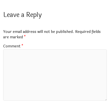
ce
at
m
tt
e
ai
ar
b
s
bl
er
gr
l
e
Leave a Reply
o
A
r
a
o
p
m
Your email address will not be published.
Required fields
k
p
are marked
*
Comment
*