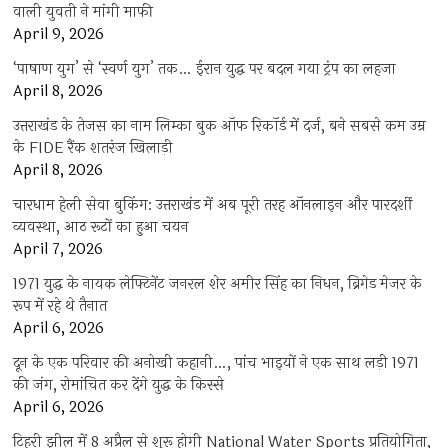
वाली युवती ने मांगी माफी
April 9, 2026
‘पाषाण युग’ से ‘स्वर्ण युग’ तक… ईरान युद्ध पर बदल गया ट्रंप का लहजा
April 8, 2026
उत्तराखंड के तेजस का नाम लिम्का बुक ऑफ रिकॉर्ड में दर्ज, बने सबसे कम उम्र
के FIDE रैंक शतरंज खिलाड़ी
April 8, 2026
चारधाम हेली सेवा बुकिंग: उत्तराखंड में अब पूरी तरह ऑनलाइन और पारदर्शी
व्यवस्था, आठ रूटों का हुआ चयन
April 7, 2026
1971 युद्ध के नायक लेफ्टिनेंट जनरल शेर अमीर सिंह का निधन, ब्रिगेड मेजर के
रूप में रहे थे तैनात
April 6, 2026
दून के एक परिवार की अनोखी कहानी…, पांच भाइयों ने एक साथ लड़ी 1971
की जंग, रोमांचित कर देंगे युद्ध के किस्से
April 6, 2026
टिहरी झील में 8 अप्रैल से शुरू होगी National Water Sports प्रतियोगिता,