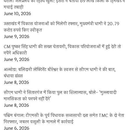
धराली जलप्रलय का रहस्य खुला: इसरो ने बताया 69 लाख किलो के हिमखंड ने
मचाई तबाही
June 10, 2026
उत्तराखंड में विकास योजनाओं को मिलेगी रफ्तार, मुख्यमंत्री धामी ने 20.79
करोड़ रुपये किए स्वीकृत
June 9, 2026
CM पुष्कर सिंह धामी की सख्त चेतावनी, विकास परियोजनाओं में हुई देरी तो
नपेंगे अधिकारी
June 9, 2026
अल्मोड़ा: बलिदानी लेफ्टिनेंट बीरेश्वर के स्वजन से सीएम धामी ने की बात,
बंधाया ढांढस
June 8, 2026
सीएम धामी ने सितारगंज में किया पुल का शिलान्यास, बोले- ‘मुल्लावादी
मानसिकता को पनपने नहीं देंगे’
June 8, 2026
पश्चिम बंगाल: टीएमसी के पूर्व विधायक सब्यसाची दत्ता समेत TMC के दो नेता
गिरफ्तार, जबरन वसूली के मामले में कार्रवाई
June 6, 2026