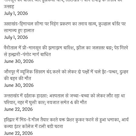
मानसून की बौछार और हुड़किया थाप, उत्तराखंड में धान रोपाई के उत्सव का
उत्साह
July 1, 2026
उत्तराखंड-हिमाचल सीमा पर निहंग प्रकरण का तनाव खत्म, कुल्हाल बॉर्डर पर
सामान्य हुए हालात
July 1, 2026
नैनीताल में प्री-मानसून की झमाझम बारिश, झील का जलस्तर बढ़ा; पेड़ गिरने
से हल्द्वानी-पंगोट मार्ग बाधित
June 30, 2026
जौनपुर में म्यूजिक सिस्टम बंद करने को लेकर दो पक्षों में चले ईंट-पत्थर, दुल्हन
की बहन की मौत
June 30, 2026
उत्‍तराखंड में दर्दनाक हादसा: अस्पताल से जच्चा-बच्चा को लेकर लौट रहा था
परिवार, नहर में घुसी कार; नवजात समेत 4 की मौत
June 22, 2026
हरिद्वार में मिड-डे मील तैयार करते वक्त प्रेशर कुकर फटने से हुआ धमाका, आर्य
कन्या इंटर कॉलेज में टली बड़ी घटना
June 22, 2026