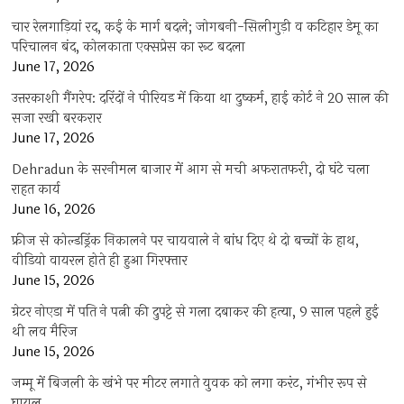
चार रेलगाड़ियां रद, कई के मार्ग बदले; जोगबनी-सिलीगुड़ी व कटिहार डेमू का
परिचालन बंद, कोलकाता एक्सप्रेस का रूट बदला
June 17, 2026
उत्तरकाशी गैंगरेप: दरिंदों ने पीरियड में किया था दुष्कर्म, हाई कोर्ट ने 20 साल की
सजा रखी बरकरार
June 17, 2026
Dehradun के सरनीमल बाजार में आग से मची अफरातफरी, दो घंटे चला
राहत कार्य
June 16, 2026
फ्रीज से कोल्डड्रिंक निकालने पर चायवाले ने बांध दिए थे दो बच्चों के हाथ,
वीडियो वायरल होते ही हुआ गिरफ्तार
June 15, 2026
ग्रेटर नोएडा में पति ने पत्नी की दुपट्टे से गला दबाकर की हत्या, 9 साल पहले हुई
थी लव मैरिज
June 15, 2026
जम्मू में बिजली के खंभे पर मीटर लगाते युवक को लगा करंट, गंभीर रूप से
घायल