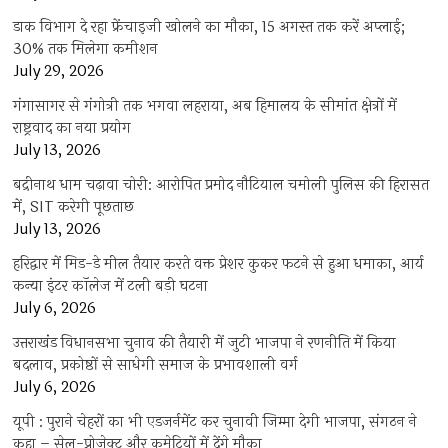
डाक विभाग दे रहा फ्रेंचाइजी खोलने का मौका, 15 अगस्त तक करें अप्लाई;
30% तक मिलेगा कमीशन
July 29, 2026
गंगासागर से गंगोत्री तक भगवा लहराया, अब हिमालय के सीमांत क्षेत्रों में
राष्ट्रवाद का नया प्रयोग
July 13, 2026
बद्रीनाथ धाम चढ़ावा चोरी: आरोपित प्रमोद नौटियाल चमोली पुलिस की हिरासत
में, SIT करेगी पूछताछ
July 13, 2026
हरिद्वार में मिड-डे मील तैयार करते वक्त प्रेशर कुकर फटने से हुआ धमाका, आर्य
कन्या इंटर कॉलेज में टली बड़ी घटना
July 6, 2026
उत्तराखंंड विधानसभा चुनाव की तैयारी में जुटी भाजपा ने रणनीति में किया
बदलाव, प्रकोष्ठों से साधेगी समाज के प्रभावशाली वर्ग
July 6, 2026
यूपी : पुराने चेहरों का भी एडजर्नमेंट कर चुनावी जिम्मा देगी भाजपा, संगठन ने
कहा – सेल-प्रोजेक्ट और कमेटियों में देंगे मौका