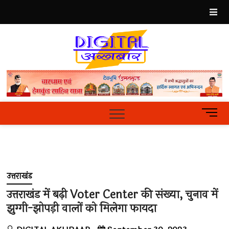
Skip
to
content
Best
Hindi
News
Portal
M
e
n
u
B
u
उत्तराखंड
t
t
उत्तराखंड में बढ़ी Voter Center की संख्या, चुनाव में
o
झुग्गी-झोपड़ी वालों को मिलेगा फायदा
n