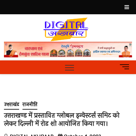
Skip
to
content
Best
Hindi
News
Portal
M
e
n
u
B
u
उत्तराखंड
राजनीति
t
t
उत्तराखण्ड में प्रस्तावित ग्लोबल इन्वेस्टर्स समिट को
o
लेकर दिल्ली में रोड शो आयोजित किया गया।
n