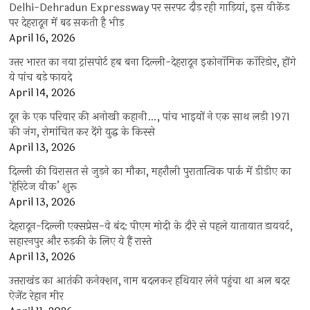
Delhi-Dehradun Expressway पर सरपट दौड़ रही गाड़ियां, इस वीकेंड
पर देहरादून में बढ़ सकती है भीड़
April 16, 2026
उत्तर भारत का नया ट्रांसपोर्ट हब बना दिल्ली-देहरादून इकोनॉमिक कॉरिडोर, होंगे
ये पांच बड़े फायदे
April 14, 2026
दून के एक परिवार की अनोखी कहानी…, पांच भाइयों ने एक साथ लड़ी 1971
की जंग, रोमांचित कर देंगे युद्ध के किस्से
April 13, 2026
दिल्ली की विरासत से जुड़ने का मौका, महरौली पुरातात्विक पार्क में डीडीए का
‘हेरिटेज वीक’ शुरू
April 13, 2026
देहरादून-दिल्ली एक्सप्रेस-वे बंद: पीएम मोदी के दौरे से पहले यातायात डायवर्ट,
सहारनपुर और रुड़की के लिए ये हैं रास्ते
April 13, 2026
उत्तराखंड का आतंकी कनेक्शन, नाम बदलकर हथियार लेने पहुंचा था अल बदर
ऐजेंट रेहान मीर