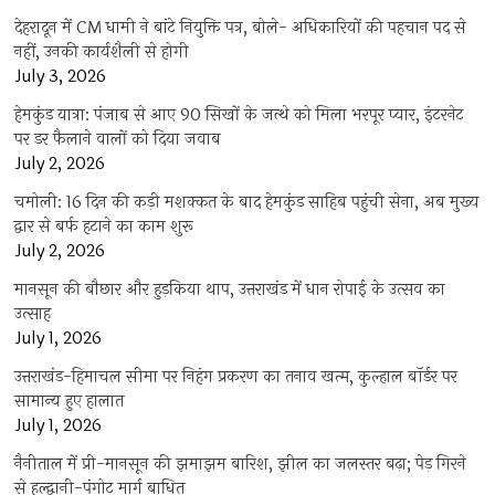
देहरादून में CM धामी ने बांटे नियुक्ति पत्र, बोले- अधिकारियों की पहचान पद से
नहीं, उनकी कार्यशैली से होगी
July 3, 2026
हेमकुंड यात्रा: पंजाब से आए 90 सिखों के जत्थे को मिला भरपूर प्यार, इंटरनेट
पर डर फैलाने वालों को दिया जवाब
July 2, 2026
चमोली: 16 दिन की कड़ी मशक्कत के बाद हेमकुंड साहिब पहुंची सेना, अब मुख्य
द्वार से बर्फ हटाने का काम शुरू
July 2, 2026
मानसून की बौछार और हुड़किया थाप, उत्तराखंड में धान रोपाई के उत्सव का
उत्साह
July 1, 2026
उत्तराखंड-हिमाचल सीमा पर निहंग प्रकरण का तनाव खत्म, कुल्हाल बॉर्डर पर
सामान्य हुए हालात
July 1, 2026
नैनीताल में प्री-मानसून की झमाझम बारिश, झील का जलस्तर बढ़ा; पेड़ गिरने
से हल्द्वानी-पंगोट मार्ग बाधित