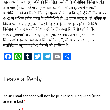
उत्तराखण्ड के आधारभूत ढांचे को विकसित करने में भी औद्योगिक निवेश अत्यंत
आवश्यक है। इसी उद्देश्य से हमने उत्तराखंड में ’’ग्लोबल इन्वेस्टर्स समिट’’
आयोजित करने का निर्णय लिया है। मुख्यमंत्री ने कहा कि यूके दौरे में जिस प्रकार
400 से अधिक उद्योग जगत के प्रतिनिधियों से 20 हजार करोड़ रु. से अधिक के
निवेश प्रस्ताव प्राप्त हुए, उससे यह सिद्ध होता है कि देश ही नहीं बल्कि विदेशी
निवेशक भी उत्तराखंड में निवेश करने के लिए उत्साहित हैं।रोड शो के दौरान
सचिव मुख्यमंत्री आर मीनाक्षी सुंदरम,महानिदेशक उद्योग रोहित मीणा ने भी
विचार रखे। इस अवसर पर सचिव सचिन कुर्वे, डॉ. आर. राजेश कुमार,
महानिदेशक सूचना बंशीधर तिवारी भी उपस्थित थे।
F
W
T
T
T
E
S
a
h
u
wi
el
m
h
ce
at
m
tt
e
ai
ar
b
s
bl
er
gr
l
e
Leave a Reply
o
A
r
a
o
p
m
Your email address will not be published.
Required fields
k
p
are marked
*