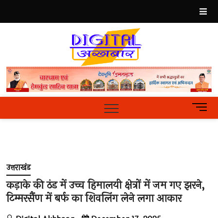
Skip
to
content
Best
Hindi
News
Portal
M
e
n
u
B
u
उत्तराखंड
t
t
कड़ाके की ठंड में उच्च हिमालयी क्षेत्रों में जम गए झरने,
o
टिम्मरसैंण में बर्फ का शिवलिंग लेने लगा आकार
n