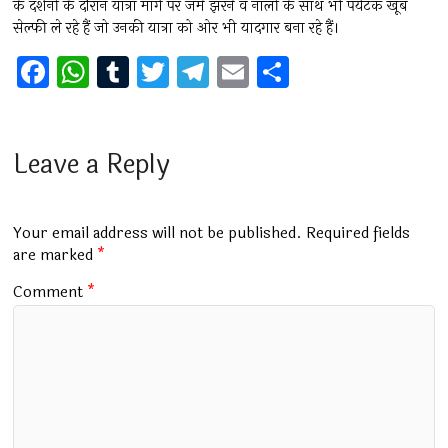
के दर्शनों के दौरान यात्रा मार्ग पर जमे झरने व नालों के साथ भी पर्यटक खूब
सेल्फी ले रहे हैं जो उनकी यात्रा को ओर भी यादगार बना रहे हैं।
F
W
T
T
T
E
S
a
h
u
wi
el
m
h
ce
at
m
tt
e
ai
ar
b
s
bl
er
gr
l
e
Leave a Reply
o
A
r
a
o
p
m
Your email address will not be published.
Required fields
k
p
are marked
*
Comment
*