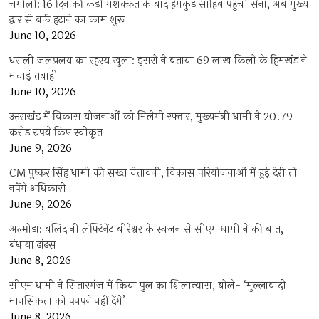
चमोली: 16 दिन की कड़ी मशक्कत के बाद हेमकुंड साहिब पहुंची सेना, अब मुख्य
द्वार से बर्फ हटाने का काम शुरू
June 10, 2026
धराली जलप्रलय का रहस्य खुला: इसरो ने बताया 69 लाख किलो के हिमखंड ने
मचाई तबाही
June 10, 2026
उत्तराखंड में विकास योजनाओं को मिलेगी रफ्तार, मुख्यमंत्री धामी ने 20.79
करोड़ रुपये किए स्वीकृत
June 9, 2026
CM पुष्कर सिंह धामी की सख्त चेतावनी, विकास परियोजनाओं में हुई देरी तो
नपेंगे अधिकारी
June 9, 2026
अल्मोड़ा: बलिदानी लेफ्टिनेंट बीरेश्वर के स्वजन से सीएम धामी ने की बात,
बंधाया ढांढस
June 8, 2026
सीएम धामी ने सितारगंज में किया पुल का शिलान्यास, बोले- ‘मुल्लावादी
मानसिकता को पनपने नहीं देंगे’
June 8, 2026