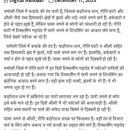
Digital Akhbaar
December 17, 2025
चमोली जिले में कड़ाके की ठंड जारी है, जिससे बदरीनाथ धाम, नीति घाटी और
औली जैसे उच्च हिमालयी क्षेत्रों में झरने और नदी-नाले जमने लगे हैं। बर्फबारी न
होने से पहाड़ सूखे हैं, लेकिन पाला जमने से लोगों को परेशानी हो रही है। नीति
घाटी में टिम्मरसैंण महादेव में पानी जमने से शिवलिंग का आकार लेने लगा है,
जिसे देखने पर्यटक आ रहे हैं।
चमोली जिले में कड़ाके की ठंड है। बदरीनाथ धाम, नीति घाटी व औली सहित
उच्च हिमालयी क्षेत्र में झरने, नदी नाले जमने लग गए हैं। हालांकि, बर्फबारी व
वर्षा न होने से पहाड़ सूखे पड़े हैं। पाला जमने से लोगों को दिक्कतें हो रही है।
चमोली जिले में नीति घाटी में इन दिनों टिम्मरसैंण महादेव में पर्यटकों यात्रियों की
आवाजाही हो रही है। बताया गया कि टिम्मरसैंण में पानी जमने से शिवलिंग का
प्रारंभिक आकार बनने लगा है। यही हाल नदी नालों, झरनों के भी हैं। वे भी
जमना शुरू हो गए हैं।
बदरीनाथ धाम में ऋषिगंगा का पानी लगातार जम रहा है। पानी जमने से लोग
इसे बर्फ मान रहे हैं। इन दिनों औली में भी पर्यटकों की आवाजाही है। औली
सहित अन्य स्थानों पर पाले की सफेद चादर बिछने से दिक्कतें हो रही है।
पाला जमने से औली, नीति बदरीनाथ सड़क पर फिसलन है। वहीं ठंड से निजात
पाने के लिए लोग अलाव व गर्म कपड़ों का सहारा लेने लगे हैं। टिम्मरसैंण महादेव