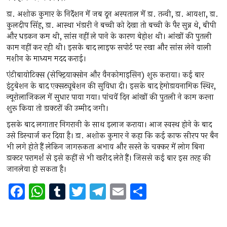
डा. अशोक कुमार के निर्देशन में जब दून अस्पताल में डा. तन्वी, डा. आयशा, डा.
कुलदीप सिंह, डा. आस्था भंडारी ने बच्ची को देखा तो बच्ची के पैर सुन्न थे, बीपी
और धड़कन कम थी, सांस नहीं ले पाने के कारण बेहोश थी। आंखों की पुतली
काम नहीं कर रही थी। इसके बाद लाइफ सपोर्ट पर रखा और सांस लेने वाली
मशीन के माध्यम मदद कराई।
एंटीबायोटिक्स (सेफ्ट्रियाक्सोन और वैनकोमाइसिन) शुरू कराया। कई बार
इंटुबेशन के बाद एक्सट्यूबेशन की सुविधा दी। इसके बाद हेमोडायनामिक स्थिर,
न्यूरोलाजिकल में सुधार पाया गया। पांचवें दिन आंखों की पुतली ने काम करना
शुरू किया तो डाक्टरों की उम्मीद जगी।
इसके बाद लगातार निगरानी के साथ इलाज कराया। आज स्वस्थ होने के बाद
उसे डिस्चार्ज कर दिया है। डा. अशोक कुमार ने कहा कि कई काफ सीरप पर बैन
भी लगे होते हैं लेकिन जागरूकता अभाव और सस्ते के चक्कर में लोग बिना
डाक्टर परामर्श से इसे कहीं से भी खरीद लेते हैं। जिससे कई बार इस तरह की
जानलेवा हो सकता है।
F
W
T
T
T
E
S
a
h
u
wi
el
m
h
ce
at
m
tt
e
ai
ar