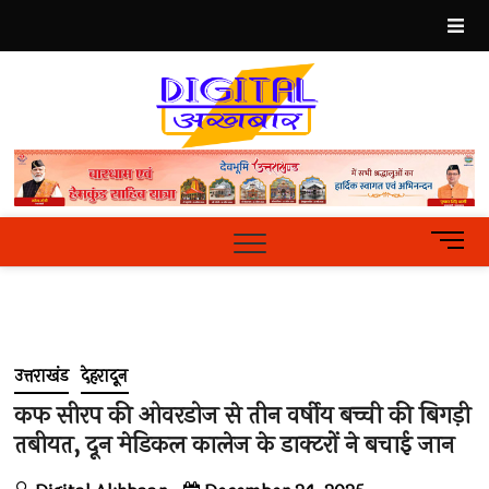
Skip
to
content
Best
Hindi
News
Portal
M
e
n
u
B
u
उत्तराखंड
देहरादून
t
t
कफ सीरप की ओवरडोज से तीन वर्षीय बच्ची की बिगड़ी
o
तबीयत, दून मेडिकल कालेज के डाक्टरों ने बचाई जान
n