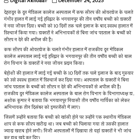
Digital Akhbaar
December 24, 2025
देहरादून के दून मेडिकल कालेज अस्पताल में कफ सीरप की ओवरडोज के चलते
गंभीर हालत में लाई गई हरिद्वार के भगवानपुर की तीन वर्षीय बच्ची को डाक्टरों
ने नया जीवन दिया। बच्ची को 10 दिनों तक चले इलाज के बाद स्वस्थ हालात में
डिस्चार्ज किया गया। डाक्टरों ने अभिभावकों से बिना जांच पड़ताल के बच्चों को
सीरप न देने की अपील की है।
कफ सीरप की ओवरडोज के चलते गंभीर हालात में राजकीय दून मेडिकल
कालेज अस्पताल लाई गई हरिद्वार के भगवानपुर की तीन वर्षीय बच्ची को बाल
रोग विभाग के डाक्टराें ने नया जीवन प्रदान किया।
बेहोशी की हालात में लाई गई बच्ची के 10 दिनाें तक चले इलाज के बाद गुरुवार
को उसे स्वस्थ हालात में डिस्चार्ज कर दिया गया। अस्पताल के डाक्टरों ने बिना
जांच पड़ताल के बच्चों को सीरप न देने की अभिभावकों से अपील की है।
राजकीय दून मेडिकल कालेज अस्पताल के बाल रोग विभाग के विभागाध्यक्ष डा.
अशोक कुमार ने बताया कि भगवानपुर निवासी तीन वर्षीय गार्विका को लेकर
अभिभावक तीन दिसंबर को इमरजेंसी में लाए।
जिसमें उन्होंने बताया कि बच्ची को खांसी होने पर उन्होंने एक स्थानीय मेडिकल
शाप से कफ सीरप खरीदा था। जब बच्ची को पिलाया गया तो उसकी हालात
ज्यादा खराब होने लगी। निजी अस्पतालों में दिखाया तो वहां डाक्टरों ने भी जांच
कर हाथ खड़े कर दिए।