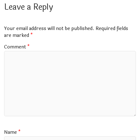
b
s
bl
er
gr
l
e
Leave a Reply
o
A
r
a
o
p
m
Your email address will not be published.
Required fields
k
p
are marked
*
Comment
*
Name
*