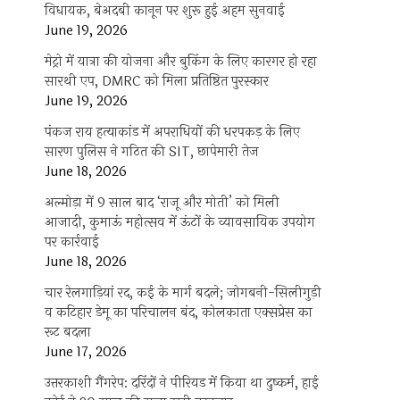
विधायक, बेअदबी कानून पर शुरू हुई अहम सुनवाई
June 19, 2026
मेट्रो में यात्रा की योजना और बुकिंग के लिए कारगर हो रहा
सारथी एप, DMRC को मिला प्रतिष्ठित पुरस्कार
June 19, 2026
पंकज राय हत्याकांड में अपराधियों की धरपकड़ के लिए
सारण पुलिस ने गठित की SIT, छापेमारी तेज
June 18, 2026
अल्मोड़ा में 9 साल बाद ‘राजू और मोती’ को मिली
आजादी, कुमाऊं महोत्सव में ऊंटों के व्यावसायिक उपयोग
पर कार्रवाई
June 18, 2026
चार रेलगाड़ियां रद, कई के मार्ग बदले; जोगबनी-सिलीगुड़ी
व कटिहार डेमू का परिचालन बंद, कोलकाता एक्सप्रेस का
रूट बदला
June 17, 2026
उत्तरकाशी गैंगरेप: दरिंदों ने पीरियड में किया था दुष्कर्म, हाई