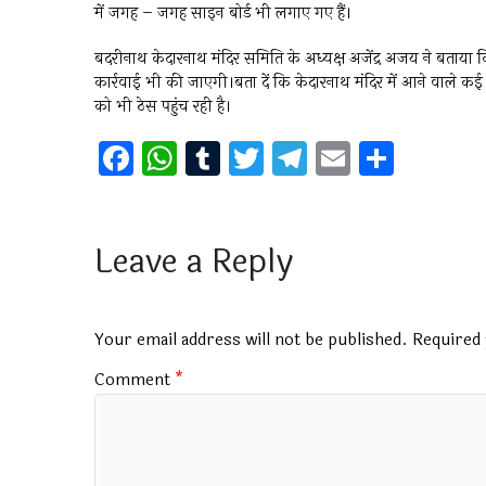
में जगह – जगह साइन बोर्ड भी लगाए गए हैं।
बदरीनाथ केदारनाथ मंदिर समिति के अध्यक्ष अजेंद्र अजय ने बताया क
कार्रवाई भी की जाएगी।बता दें कि केदारनाथ मंदिर में आने वाले क
को भी ठेस पहुंच रही है।
F
W
T
T
T
E
S
a
h
u
wi
el
m
h
ce
at
m
tt
e
ai
ar
b
s
bl
er
gr
l
e
Leave a Reply
o
A
r
a
o
p
m
Your email address will not be published.
Required 
k
p
Comment
*