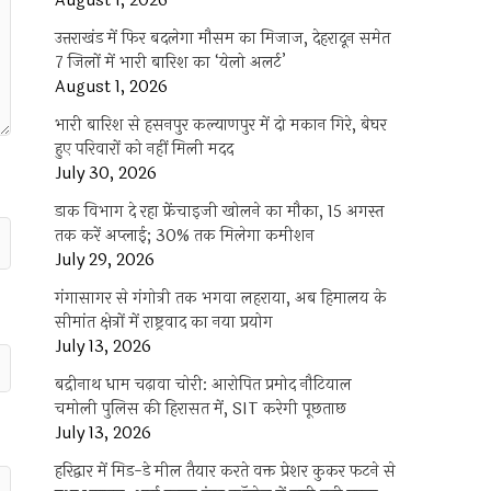
August 1, 2026
उत्तराखंड में फिर बदलेगा मौसम का मिजाज, देहरादून समेत
7 जिलों में भारी बारिश का ‘येलो अलर्ट’
August 1, 2026
भारी बारिश से हसनपुर कल्याणपुर में दो मकान गिरे, बेघर
हुए परिवारों को नहीं मिली मदद
July 30, 2026
डाक विभाग दे रहा फ्रेंचाइजी खोलने का मौका, 15 अगस्त
तक करें अप्लाई; 30% तक मिलेगा कमीशन
July 29, 2026
गंगासागर से गंगोत्री तक भगवा लहराया, अब हिमालय के
सीमांत क्षेत्रों में राष्ट्रवाद का नया प्रयोग
July 13, 2026
बद्रीनाथ धाम चढ़ावा चोरी: आरोपित प्रमोद नौटियाल
चमोली पुलिस की हिरासत में, SIT करेगी पूछताछ
July 13, 2026
हरिद्वार में मिड-डे मील तैयार करते वक्त प्रेशर कुकर फटने से