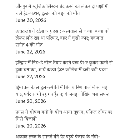
जौनपुर में म्यूजिक सिस्टम बंद करने को लेकर दो पक्षों में
चले ईंट-पत्थर, दुल्हन की बहन की मौत
June 30, 2026
उत्‍तराखंड में दर्दनाक हादसा: अस्पताल से जच्चा-बच्चा को
लेकर लौट रहा था परिवार, नहर में घुसी कार; नवजात
समेत 4 की मौत
June 22, 2026
हरिद्वार में मिड-डे मील तैयार करते वक्त प्रेशर कुकर फटने से
हुआ धमाका, आर्य कन्या इंटर कॉलेज में टली बड़ी घटना
June 22, 2026
हिमाचल के लाहुल-स्पीति में बिन बारिश नाले में आ गई
बाढ़, पर्यटक भी रह गए हैरान; 4 जगह जोखिम भरा सफर
June 20, 2026
फ्रांस में भीषण गर्मी के बीच आया तूफान, एफिल टॉवर पर
गिरी बिजली
June 20, 2026
अकाल तख्त के सामने नंगे पैर पहुंचे पंजाब के मंत्री-