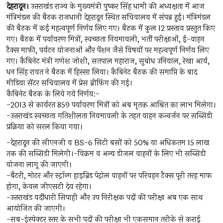
देहरादून।
उत्तराखंड राज्य के मुख्यमंत्री पुष्कर सिंह धामी की अध्यक्षता में आज
मंत्रिमंडल की बैठक राजधानी देहरादून स्थित सचिवालय में संपन्न हुई‌। मंत्रिमंडल
की बैठक में कई महत्वपूर्ण निर्णय लिए गए। बैठक में कुल 12 प्रस्ताव प्रस्तुत किए
गए। बैठक में पर्यावरण मित्रों, स्वच्छता नियमावली, भर्ती परीक्षाओं, ई-वाहन
टैक्स माफी, पर्यटन योजनाओं और पेंशन जैसे विषयों पर महत्वपूर्ण निर्णय लिए
गए। कैबिनेट मंत्री गणेश जोशी, सतपाल महाराज, सुबोध उनियाल, रेखा आर्य,
धन सिंह रावत ने बैठक में हिस्सा लिया। कैबिनेट बैठक की समाप्ति के बाद
मीडिया सेंटर सचिवालय में प्रेस ब्रीफिंग की गई।
कैबिनेट बैठक के लिये गये निर्णय:-
-2013 से कार्यरत 859 पर्यावरण मित्रों को अब मृतक आश्रित का लाभ मिलेगा।
-उत्तराखंड स्वच्छता गतिशीलता नियमावली के तहत वाहन कन्वर्जन पर सब्सिडी
प्रक्रिया को सरल किया गया।
-देहरादून की सीएनजी व BS-6 सिटी बसों को 50% या अधिकतम ₹15 लाख
तक की सब्सिडी मिलेगी।-विक्रम व अन्य डीजल वाहनों के लिए भी सब्सिडी
योजना लागू की जाएगी।
-बैटरी, मोटर और स्ट्रॉन्ग हाइब्रिड पेट्रोल वाहनों पर परिवहन टैक्स पूरी तरह माफ
होगा, केवल जीएसटी देय रहेगा।
-उत्तराखंड वर्दीधारी सिपाही और उप निरीक्षक पदों की परीक्षा अब एक साथ
आयोजित की जाएगी।
-सब-इंस्पेक्टर स्तर के सभी पदों की परीक्षा भी एकसमान तरीके से कराई