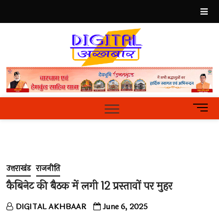
Skip
to
content
Best
Hindi
News
Portal
M
e
n
u
B
u
उत्तराखंड
राजनीति
t
t
कैबिनेट की बैठक में लगी 12 प्रस्तावों पर मुहर
o
n
DIGITAL AKHBAAR
June 6, 2025