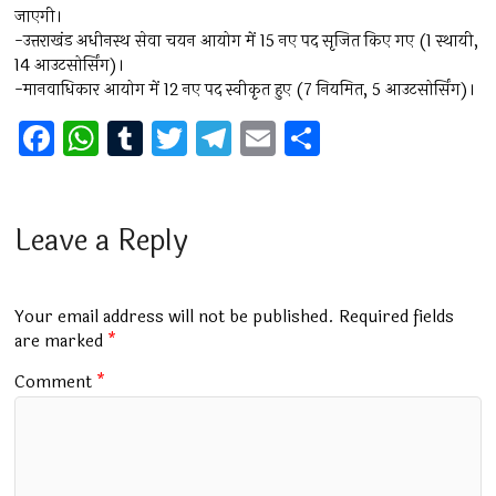
जाएगी।
-उत्तराखंड अधीनस्थ सेवा चयन आयोग में 15 नए पद सृजित किए गए (1 स्थायी,
14 आउटसोर्सिंग)।
-मानवाधिकार आयोग में 12 नए पद स्वीकृत हुए (7 नियमित, 5 आउटसोर्सिंग)।
F
W
T
T
T
E
S
a
h
u
wi
el
m
h
ce
at
m
tt
e
ai
ar
b
s
bl
er
gr
l
e
Leave a Reply
o
A
r
a
o
p
m
Your email address will not be published.
Required fields
k
p
are marked
*
Comment
*