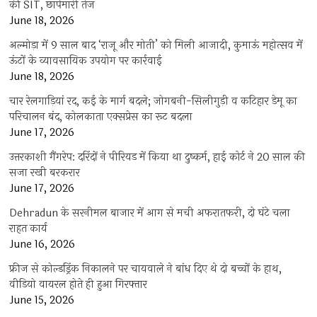
की SIT, छापेमारी तेज
June 18, 2026
अल्मोड़ा में 9 साल बाद ‘राजू और मोती’ को मिली आजादी, कुमाऊं महोत्सव में
ऊंटों के व्यावसायिक उपयोग पर कार्रवाई
June 18, 2026
चार रेलगाड़ियां रद, कई के मार्ग बदले; जोगबनी-सिलीगुड़ी व कटिहार डेमू का
परिचालन बंद, कोलकाता एक्सप्रेस का रूट बदला
June 17, 2026
उत्तरकाशी गैंगरेप: दरिंदों ने पीरियड में किया था दुष्कर्म, हाई कोर्ट ने 20 साल की
सजा रखी बरकरार
June 17, 2026
Dehradun के सरनीमल बाजार में आग से मची अफरातफरी, दो घंटे चला
राहत कार्य
June 16, 2026
फ्रीज से कोल्डड्रिंक निकालने पर चायवाले ने बांध दिए थे दो बच्चों के हाथ,
वीडियो वायरल होते ही हुआ गिरफ्तार
June 15, 2026