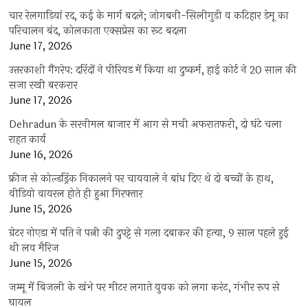
चार रेलगाड़ियां रद, कई के मार्ग बदले; जोगबनी-सिलीगुड़ी व कटिहार डेमू का
परिचालन बंद, कोलकाता एक्सप्रेस का रूट बदला
June 17, 2026
उत्तरकाशी गैंगरेप: दरिंदों ने पीरियड में किया था दुष्कर्म, हाई कोर्ट ने 20 साल की
सजा रखी बरकरार
June 17, 2026
Dehradun के सरनीमल बाजार में आग से मची अफरातफरी, दो घंटे चला
राहत कार्य
June 16, 2026
फ्रीज से कोल्डड्रिंक निकालने पर चायवाले ने बांध दिए थे दो बच्चों के हाथ,
वीडियो वायरल होते ही हुआ गिरफ्तार
June 15, 2026
ग्रेटर नोएडा में पति ने पत्नी की दुपट्टे से गला दबाकर की हत्या, 9 साल पहले हुई
थी लव मैरिज
June 15, 2026
जम्मू में बिजली के खंभे पर मीटर लगाते युवक को लगा करंट, गंभीर रूप से
घायल