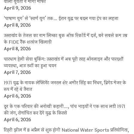
वाली युवती ने मांगी माफी
April 9, 2026
‘पाषाण युग’ से ‘स्वर्ण युग’ तक… ईरान युद्ध पर बदल गया ट्रंप का लहजा
April 8, 2026
उत्तराखंड के तेजस का नाम लिम्का बुक ऑफ रिकॉर्ड में दर्ज, बने सबसे कम उम्र
के FIDE रैंक शतरंज खिलाड़ी
April 8, 2026
चारधाम हेली सेवा बुकिंग: उत्तराखंड में अब पूरी तरह ऑनलाइन और पारदर्शी
व्यवस्था, आठ रूटों का हुआ चयन
April 7, 2026
1971 युद्ध के नायक लेफ्टिनेंट जनरल शेर अमीर सिंह का निधन, ब्रिगेड मेजर के
रूप में रहे थे तैनात
April 6, 2026
दून के एक परिवार की अनोखी कहानी…, पांच भाइयों ने एक साथ लड़ी 1971
की जंग, रोमांचित कर देंगे युद्ध के किस्से
April 6, 2026
टिहरी झील में 8 अप्रैल से शुरू होगी National Water Sports प्रतियोगिता,