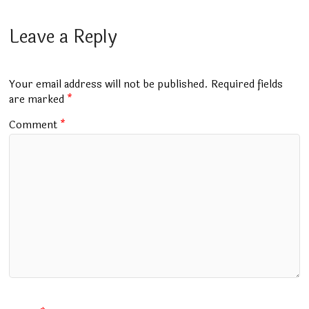
ce
at
m
tt
e
ai
ar
b
s
bl
er
gr
l
e
Leave a Reply
o
A
r
a
o
p
m
Your email address will not be published.
Required fields
k
p
are marked
*
Comment
*