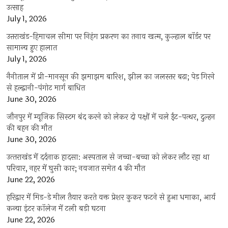
उत्साह
July 1, 2026
उत्तराखंड-हिमाचल सीमा पर निहंग प्रकरण का तनाव खत्म, कुल्हाल बॉर्डर पर
सामान्य हुए हालात
July 1, 2026
नैनीताल में प्री-मानसून की झमाझम बारिश, झील का जलस्तर बढ़ा; पेड़ गिरने
से हल्द्वानी-पंगोट मार्ग बाधित
June 30, 2026
जौनपुर में म्यूजिक सिस्टम बंद करने को लेकर दो पक्षों में चले ईंट-पत्थर, दुल्हन
की बहन की मौत
June 30, 2026
उत्‍तराखंड में दर्दनाक हादसा: अस्पताल से जच्चा-बच्चा को लेकर लौट रहा था
परिवार, नहर में घुसी कार; नवजात समेत 4 की मौत
June 22, 2026
हरिद्वार में मिड-डे मील तैयार करते वक्त प्रेशर कुकर फटने से हुआ धमाका, आर्य
कन्या इंटर कॉलेज में टली बड़ी घटना
June 22, 2026