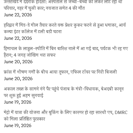
उत्‍तराखंड में दर्दनाक हादसा: अस्पताल से जच्चा-बच्चा को लेकर लौट रहा था
परिवार, नहर में घुसी कार; नवजात समेत 4 की मौत
June 22, 2026
हरिद्वार में मिड-डे मील तैयार करते वक्त प्रेशर कुकर फटने से हुआ धमाका, आर्य
कन्या इंटर कॉलेज में टली बड़ी घटना
June 22, 2026
हिमाचल के लाहुल-स्पीति में बिन बारिश नाले में आ गई बाढ़, पर्यटक भी रह गए
हैरान; 4 जगह जोखिम भरा सफर
June 20, 2026
फ्रांस में भीषण गर्मी के बीच आया तूफान, एफिल टॉवर पर गिरी बिजली
June 20, 2026
अकाल तख्त के सामने नंगे पैर पहुंचे पंजाब के मंत्री-विधायक, बेअदबी कानून
पर शुरू हुई अहम सुनवाई
June 19, 2026
मेट्रो में यात्रा की योजना और बुकिंग के लिए कारगर हो रहा सारथी एप, DMRC
को मिला प्रतिष्ठित पुरस्कार
June 19, 2026