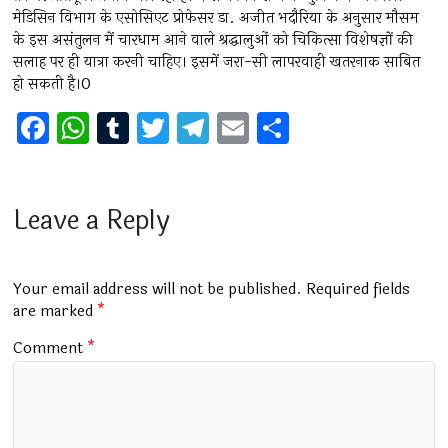
मेडिसिन विभाग के एसोसिएट प्रोफेसर डा. अजीत भदौरिया के अनुसार मौसम
के इस असंतुलन में चारधाम आने वाले श्रद्धालुओं को चिकित्सा विशेषज्ञों की
सलाह पर ही यात्रा करनी चाहिए। इसमें जरा-सी लापरवाही खतरनाक साबित
हो सकती है।0
F
W
T
T
T
E
S
a
h
u
wi
el
m
h
ce
at
m
tt
e
ai
ar
b
s
bl
er
gr
l
e
Leave a Reply
o
A
r
a
o
p
m
Your email address will not be published.
Required fields
k
p
are marked
*
Comment
*