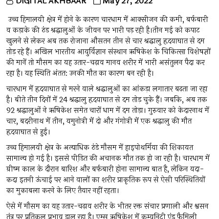
DIGITAL AKHBAAR
May 27, 2022
उच्च हिमालयी क्षेत्र में होने के कारण चारधाम में आक्सीजन की कमी, बर्फबारी
व कड़ाके की ठंड श्रद्धालुओं के जीवन पर भारी पड़ रही है।तीन मई को कपाट
खुलने से लेकर अब तक रोजाना औसतन तीन से चार श्रद्धालु हृदयाघात से दम
तोड़ रहे हैं। अखिल भारतीय आयुर्विज्ञान संस्थान ऋषिकेश के चिकित्सा विशेषज्ञों
की मानें तो मौसम का यह उतार-चढ़ाव मानव शरीर में भारी असंतुलन पैदा कर
रहा है। यह स्थिति अंतत: उनकी मौत का कारण बन रही है।
चारधाम में हृदयाघात से मरने वाले श्रद्धालुओं का आंकड़ा लगातार बढ़ता जा रहा
है। बीते तीन दिनों में 24 श्रद्धालु हृदयाघात से दम तोड़ चुके हैं। जबकि, अब तक
92 श्रद्धालुओं ने ऋषिकेश समेत चारों धाम में दम तोड़ा। गुरुवार को केदारनाथ में
चार, बदरीनाथ में तीन, यमुनोत्री में दो और गंगोत्री में एक श्रद्धालु की मौत
हृदयाघात से हुई।
उच्च हिमालयी क्षेत्र के अत्याधिक ठंडे मौसम में हाइपोथर्मिया की शिकायत
सामान्य हो गई है। इससे पीडि़त की अचानक मौत तक हो जा रही है। चारधाम में
ग्रीष्म काल के दौरान बारिश और बर्फबारी होना सामान्य बात है, लेकिन यदा-
कदा इतनी ऊंचाई पर आने वालों का शरीर प्राकृतिक रूप से ऐसी परिस्थितियों
का मुकाबला करने के लिए तैयार नहीं रहता।
ऐसे में मौसम का यह उतार-चढ़ाव शरीर के भीतर रक्त संचार प्रणाली और श्वसन
तंत्र पर प्रतिकूल प्रभाव डाल रहा है। एम्स ऋषिकेश में कम्युनिटी एंड फैमिली