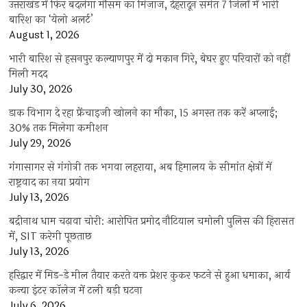
उत्तराखंड में फिर बदलेगा मौसम का मिजाज, देहरादून समेत 7 जिलों में भारी
बारिश का ‘येलो अलर्ट’
August 1, 2026
भारी बारिश से हसनपुर कल्याणपुर में दो मकान गिरे, बेघर हुए परिवारों को नहीं
मिली मदद
July 30, 2026
डाक विभाग दे रहा फ्रेंचाइजी खोलने का मौका, 15 अगस्त तक करें अप्लाई;
30% तक मिलेगा कमीशन
July 29, 2026
गंगासागर से गंगोत्री तक भगवा लहराया, अब हिमालय के सीमांत क्षेत्रों में
राष्ट्रवाद का नया प्रयोग
July 13, 2026
बद्रीनाथ धाम चढ़ावा चोरी: आरोपित प्रमोद नौटियाल चमोली पुलिस की हिरासत
में, SIT करेगी पूछताछ
July 13, 2026
हरिद्वार में मिड-डे मील तैयार करते वक्त प्रेशर कुकर फटने से हुआ धमाका, आर्य
कन्या इंटर कॉलेज में टली बड़ी घटना
July 6, 2026