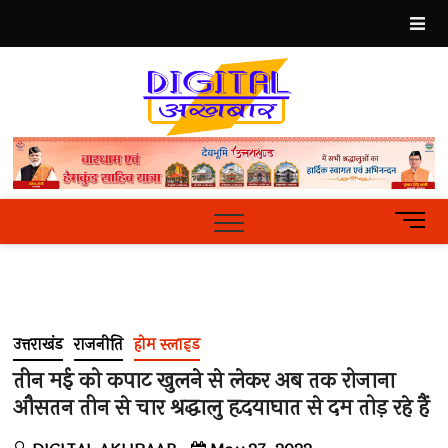
Skip
to
content
Best
Hindi
News
Portal
M
e
n
u
B
u
उत्तराखंड
राजनीति
होम स्लाइड
t
t
तीन मई को कपाट खुलने से लेकर अब तक रोजाना
o
औसतन तीन से चार श्रद्धालु हृदयाघात से दम तोड़ रहे हैं
n