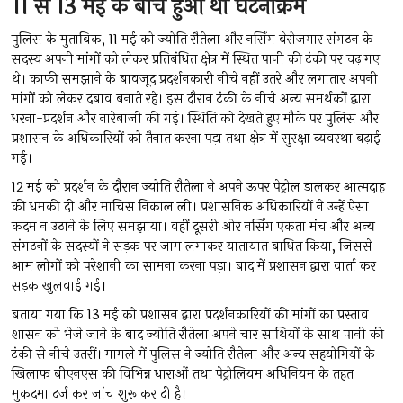
11 से 13 मई के बीच हुआ था घटनाक्रम
पुलिस के मुताबिक, 11 मई को ज्योति रौतेला और नर्सिंग बेरोजगार संगठन के
सदस्य अपनी मांगों को लेकर प्रतिबंधित क्षेत्र में स्थित पानी की टंकी पर चढ़ गए
थे। काफी समझाने के बावजूद प्रदर्शनकारी नीचे नहीं उतरे और लगातार अपनी
मांगों को लेकर दबाव बनाते रहे। इस दौरान टंकी के नीचे अन्य समर्थकों द्वारा
धरना-प्रदर्शन और नारेबाजी की गई। स्थिति को देखते हुए मौके पर पुलिस और
प्रशासन के अधिकारियों को तैनात करना पड़ा तथा क्षेत्र में सुरक्षा व्यवस्था बढ़ाई
गई।
12 मई को प्रदर्शन के दौरान ज्योति रौतेला ने अपने ऊपर पेट्रोल डालकर आत्मदाह
की धमकी दी और माचिस निकाल ली। प्रशासनिक अधिकारियों ने उन्हें ऐसा
कदम न उठाने के लिए समझाया। वहीं दूसरी ओर नर्सिंग एकता मंच और अन्य
संगठनों के सदस्यों ने सड़क पर जाम लगाकर यातायात बाधित किया, जिससे
आम लोगों को परेशानी का सामना करना पड़ा। बाद में प्रशासन द्वारा वार्ता कर
सड़क खुलवाई गई।
बताया गया कि 13 मई को प्रशासन द्वारा प्रदर्शनकारियों की मांगों का प्रस्ताव
शासन को भेजे जाने के बाद ज्योति रौतेला अपने चार साथियों के साथ पानी की
टंकी से नीचे उतरीं। मामले में पुलिस ने ज्योति रौतेला और अन्य सहयोगियों के
खिलाफ बीएनएस की विभिन्न धाराओं तथा पेट्रोलियम अधिनियम के तहत
मुकदमा दर्ज कर जांच शुरू कर दी है।