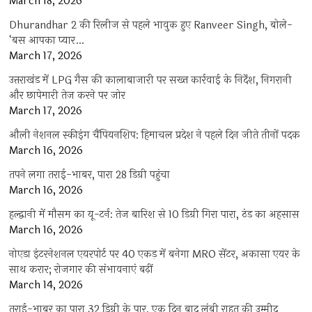
March 18, 2026
Dhurandhar 2 की रिलीज से पहले भावुक हुए Ranveer Singh, बोले-
‘बस आपका प्यार…
March 17, 2026
उत्तराखंड में LPG गैस की कालाबाजारी पर सख्त कार्रवाई के निर्देश, निगरानी
और छापेमारी तेज करने पर जोर
March 17, 2026
औली नेशनल स्कीइंग चैंपियनशिप: हिमाचल प्रदेश ने पहले दिन जीते तीनों पदक
March 16, 2026
तपने लगा तराई-भाबर, पारा 28 डिग्री पहुंचा
March 16, 2026
हल्द्वानी में मौसम का यू-टर्न: तेज बारिश से 10 डिग्री गिरा पारा, ठंड का अहसास
March 16, 2026
नोएडा इंटरनेशनल एयरपोर्ट पर 40 एकड़ में बनेगा MRO सेंटर, अकासा एयर के
साथ करार; रोजगार की संभावनाएं बढ़ीं
March 14, 2026
तराई-भाबर का पारा 32 डिग्री के पार, एक दिन बाद लंबी राहत की उम्मीद