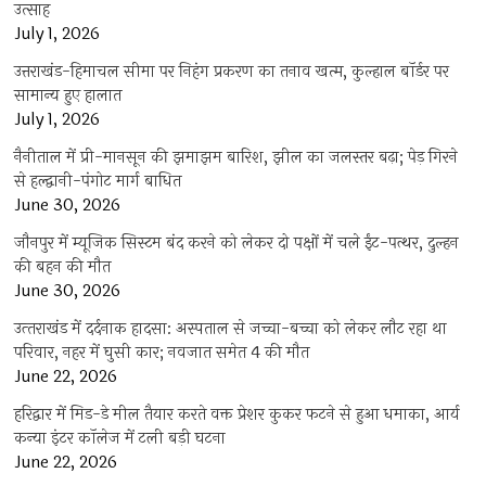
उत्साह
July 1, 2026
उत्तराखंड-हिमाचल सीमा पर निहंग प्रकरण का तनाव खत्म, कुल्हाल बॉर्डर पर
सामान्य हुए हालात
July 1, 2026
नैनीताल में प्री-मानसून की झमाझम बारिश, झील का जलस्तर बढ़ा; पेड़ गिरने
से हल्द्वानी-पंगोट मार्ग बाधित
June 30, 2026
जौनपुर में म्यूजिक सिस्टम बंद करने को लेकर दो पक्षों में चले ईंट-पत्थर, दुल्हन
की बहन की मौत
June 30, 2026
उत्‍तराखंड में दर्दनाक हादसा: अस्पताल से जच्चा-बच्चा को लेकर लौट रहा था
परिवार, नहर में घुसी कार; नवजात समेत 4 की मौत
June 22, 2026
हरिद्वार में मिड-डे मील तैयार करते वक्त प्रेशर कुकर फटने से हुआ धमाका, आर्य
कन्या इंटर कॉलेज में टली बड़ी घटना
June 22, 2026