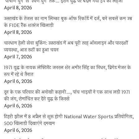
‘पाषाण युग’ से ‘स्वर्ण युग’ तक… ईरान युद्ध पर बदल गया ट्रंप का लहजा
April 8, 2026
उत्तराखंड के तेजस का नाम लिम्का बुक ऑफ रिकॉर्ड में दर्ज, बने सबसे कम उम्र
के FIDE रैंक शतरंज खिलाड़ी
April 8, 2026
चारधाम हेली सेवा बुकिंग: उत्तराखंड में अब पूरी तरह ऑनलाइन और पारदर्शी
व्यवस्था, आठ रूटों का हुआ चयन
April 7, 2026
1971 युद्ध के नायक लेफ्टिनेंट जनरल शेर अमीर सिंह का निधन, ब्रिगेड मेजर के
रूप में रहे थे तैनात
April 6, 2026
दून के एक परिवार की अनोखी कहानी…, पांच भाइयों ने एक साथ लड़ी 1971
की जंग, रोमांचित कर देंगे युद्ध के किस्से
April 6, 2026
टिहरी झील में 8 अप्रैल से शुरू होगी National Water Sports प्रतियोगिता,
500 खिलाड़ी दिखाएंगे दमखम
April 6, 2026