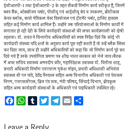
ईसीआरपी-1 तथा ईसीआरपी-2 के तहत सैकड़ों निर्माण कार्य स्वीकृत हैं, जिनमें
ब्लड बैंक, ऑक्सीजन प्लांट, पीसीयू एवं आईसीयू बेड व उपकरण, क्रीटीकल
केयर ब्लॉक, बायो मेडिकल वेस्ट डिस्पोजल एवं ट्रीटमेंट प्लांट, ट्राजिट हास्टल
सहित कई निर्माण कार्य शामिल हैं। उन्होंने उक्त परियोजनाओं के निर्माण कार्यों में
लगातार हो रही देरी के लिये कार्यदायी संस्थाओं की लचर कार्यप्रणाली को दोषी
ठहराया। डॉ. रावत ने विभागीय अधिकारियों को स्पष्ट निर्देश दिये कि कोई भी
कार्यदायी संस्थ्या यदि शर्तां के अनुरूप कार्य पूरा नहीं करती है तो उन्हें ब्लैक लिस्ट
कर दिया जाय, साथ ही उन्होंने अधिकारियों को कहा कि जो निर्माण कार्य पूरे कर
दिये गये हैं उनके उपयोगिता प्रमाण पत्र शीघ्र भारत सरकार को भेजे जाय।बैठक
में अपर सचिव स्वास्थ्य अमनदीप कौर, महानिदेशक स्वास्थ्य डॉ. विनीता शाह,
प्रभारी अधिकारी निर्माण एनएचएम मुकेश मोहन, प्रभारी अधिशासी अभियंता
स्वास्थ्य बी एन पांडे, देवेंद्र नैनवाल सहित अन्य विभागीय अधिकारी एवं पेयजल
निगम, एचएससीएल, ब्रिज एंड रूफ, मंडी परिषद, सिंचाई विभाग, ब्रीडकुल
सहित अन्य कार्यदायी संस्थाओं के अधिकारी एवं पदाधिकारी उपस्थित रहे।
F
W
T
T
T
E
S
a
h
u
wi
el
m
h
ce
at
m
tt
e
ai
ar
b
s
bl
er
gr
l
e
Leave a Reply