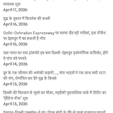
व्यवस्था शुरू
April 17, 2026
युद्ध के तूफान में बिजनेस की कश्ती
April 16, 2026
Delhi-Dehradun Expressway पर सरपट दौड़ रही गाड़ियां, इस वीकेंड
पर देहरादून में बढ़ सकती है भीड़
April 16, 2026
उत्तर भारत का नया ट्रांसपोर्ट हब बना दिल्ली-देहरादून इकोनॉमिक कॉरिडोर, होंगे
ये पांच बड़े फायदे
April 14, 2026
दून के एक परिवार की अनोखी कहानी…, पांच भाइयों ने एक साथ लड़ी 1971
की जंग, रोमांचित कर देंगे युद्ध के किस्से
April 13, 2026
दिल्ली की विरासत से जुड़ने का मौका, महरौली पुरातात्विक पार्क में डीडीए का
‘हेरिटेज वीक’ शुरू
April 13, 2026
देहरादून-दिल्ली एक्सप्रेस-वे बंद: पीएम मोदी के दौरे से पहले यातायात डायवर्ट,