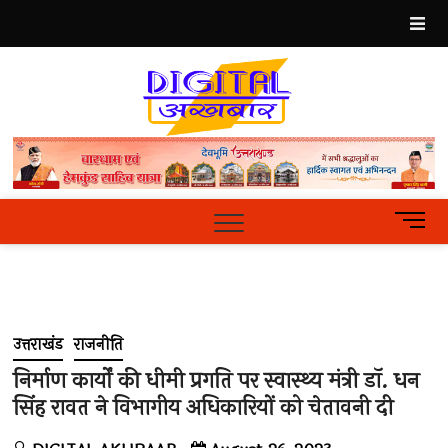
Skip
to
content
Best
Hindi
News
Portal
M
e
n
u
B
u
उत्तराखंड
राजनीति
t
t
निर्माण कार्यों की धीमी प्रगति पर स्वास्थ्य मंत्री डॉ. धन
o
सिंह रावत ने विभागीय अधिकारियों को चेतावनी दी
n