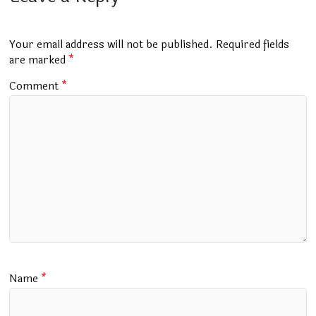
o
A
r
a
o
p
m
Your email address will not be published.
Required fields
k
p
are marked
*
Comment
*
Name
*