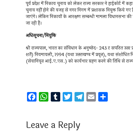
पूर्व प्रदेश में निकाय चुनाव को लेकर राज्य सरकार ने हाईकोर्ट में क
चुनाव नहीं होने की वजह से नगर निगम में प्रशासक नियुक्त किये गए
जाएंगे। लेकिन निकायों के आरक्षण सम्बन्धी मामला विधानसभा की प
जा रही है।
अधिसूचना/नियुक्ति
श्री राज्यपाल, भारत का संविधान के अनुच्छेद- 243 ट सपठित उत्तर
शर्ते) नियमावली, 1994 (यथा उत्तराखण्ड में प्रवृत्त), यथा संशोधित
(सेवानिवृत्त आई.ए.एस.) को कार्यभार ग्रहण करने की तिथि से राज्य न
F
W
T
T
T
E
S
a
h
u
wi
el
m
h
ce
at
m
tt
e
ai
ar
b
s
bl
er
gr
l
e
Leave a Reply