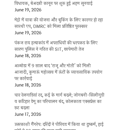
विधायक, बेअदबी कानून पर शुरू हुई अहम सुनवाई
June 19, 2026
मेट्रो में यात्रा की योजना और बुकिंग के लिए कारगर हो रहा
सारथी एप, DMRC को मिला प्रतिष्ठित पुरस्कार
June 19, 2026
पंकज राय हत्याकांड में अपराधियों की धरपकड़ के लिए
सारण पुलिस ने गठित की SIT, छापेमारी तेज
June 18, 2026
अल्मोड़ा में 9 साल बाद ‘राजू और मोती’ को मिली
आजादी, कुमाऊं महोत्सव में ऊंटों के व्यावसायिक उपयोग
पर कार्रवाई
June 18, 2026
चार रेलगाड़ियां रद, कई के मार्ग बदले; जोगबनी-सिलीगुड़ी
व कटिहार डेमू का परिचालन बंद, कोलकाता एक्सप्रेस का
रूट बदला
June 17, 2026
उत्तरकाशी गैंगरेप: दरिंदों ने पीरियड में किया था दुष्कर्म, हाई