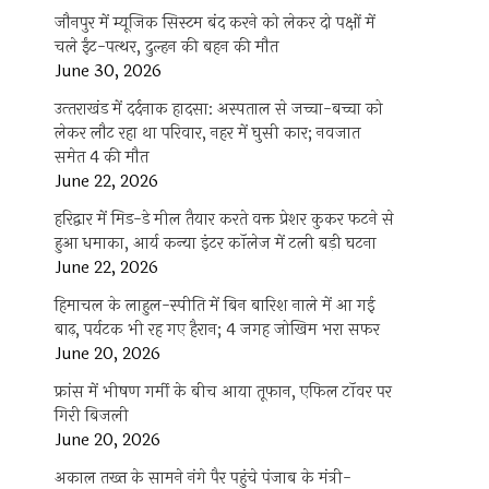
जौनपुर में म्यूजिक सिस्टम बंद करने को लेकर दो पक्षों में
चले ईंट-पत्थर, दुल्हन की बहन की मौत
June 30, 2026
उत्‍तराखंड में दर्दनाक हादसा: अस्पताल से जच्चा-बच्चा को
लेकर लौट रहा था परिवार, नहर में घुसी कार; नवजात
समेत 4 की मौत
June 22, 2026
हरिद्वार में मिड-डे मील तैयार करते वक्त प्रेशर कुकर फटने से
हुआ धमाका, आर्य कन्या इंटर कॉलेज में टली बड़ी घटना
June 22, 2026
हिमाचल के लाहुल-स्पीति में बिन बारिश नाले में आ गई
बाढ़, पर्यटक भी रह गए हैरान; 4 जगह जोखिम भरा सफर
June 20, 2026
फ्रांस में भीषण गर्मी के बीच आया तूफान, एफिल टॉवर पर
गिरी बिजली
June 20, 2026
अकाल तख्त के सामने नंगे पैर पहुंचे पंजाब के मंत्री-