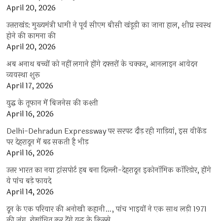
April 20, 2026
उत्तराखंड: मुख्यमंत्री धामी ने पूर्व सीएम बीसी खंडूड़ी का जाना हाल, शीघ्र स्वस्थ
होने की कामना की
April 20, 2026
अब अनाथ बच्चों को नहीं लगाने होंगे दफ्तरों के चक्कर, आनलाइन आवेदन
व्यवस्था शुरू
April 17, 2026
युद्ध के तूफान में बिजनेस की कश्ती
April 16, 2026
Delhi-Dehradun Expressway पर सरपट दौड़ रही गाड़ियां, इस वीकेंड
पर देहरादून में बढ़ सकती है भीड़
April 16, 2026
उत्तर भारत का नया ट्रांसपोर्ट हब बना दिल्ली-देहरादून इकोनॉमिक कॉरिडोर, होंगे
ये पांच बड़े फायदे
April 14, 2026
दून के एक परिवार की अनोखी कहानी…, पांच भाइयों ने एक साथ लड़ी 1971
की जंग, रोमांचित कर देंगे युद्ध के किस्से