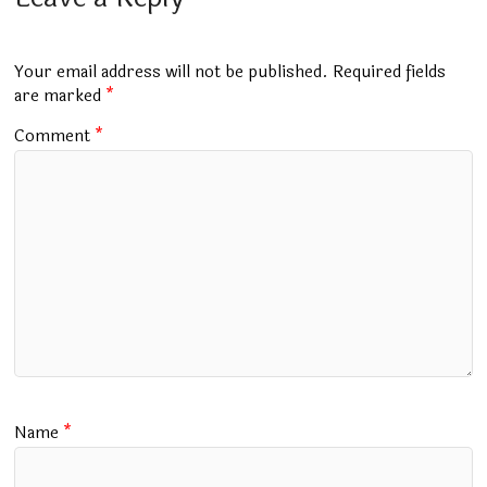
b
s
bl
er
gr
l
e
o
A
r
a
o
p
m
Your email address will not be published.
Required fields
k
p
are marked
*
Comment
*
Name
*