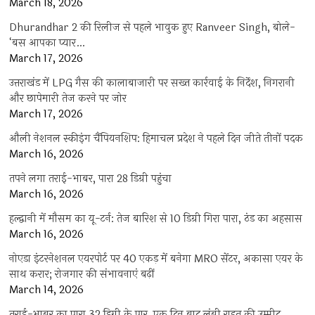
March 18, 2026
Dhurandhar 2 की रिलीज से पहले भावुक हुए Ranveer Singh, बोले-
‘बस आपका प्यार…
March 17, 2026
उत्तराखंड में LPG गैस की कालाबाजारी पर सख्त कार्रवाई के निर्देश, निगरानी
और छापेमारी तेज करने पर जोर
March 17, 2026
औली नेशनल स्कीइंग चैंपियनशिप: हिमाचल प्रदेश ने पहले दिन जीते तीनों पदक
March 16, 2026
तपने लगा तराई-भाबर, पारा 28 डिग्री पहुंचा
March 16, 2026
हल्द्वानी में मौसम का यू-टर्न: तेज बारिश से 10 डिग्री गिरा पारा, ठंड का अहसास
March 16, 2026
नोएडा इंटरनेशनल एयरपोर्ट पर 40 एकड़ में बनेगा MRO सेंटर, अकासा एयर के
साथ करार; रोजगार की संभावनाएं बढ़ीं
March 14, 2026
तराई-भाबर का पारा 32 डिग्री के पार, एक दिन बाद लंबी राहत की उम्मीद