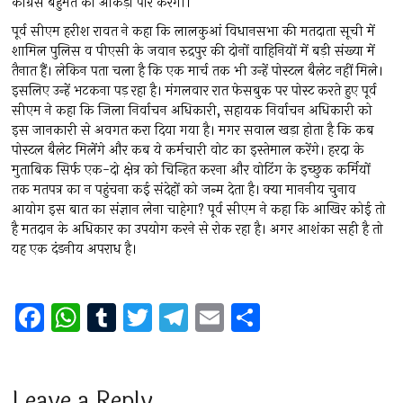
कांग्रेस बहुमत का आंकड़ा पार करेगी।
पूर्व सीएम हरीश रावत ने कहा कि लालकुआं विधानसभा की मतदाता सूची में
शामिल पुलिस व पीएसी के जवान रुद्रपुर की दोनों वाहिनियों में बड़ी संख्या में
तैनात हैं। लेकिन पता चला है कि एक मार्च तक भी उन्हें पोस्टल बैलेट नहीं मिले।
इसलिए उन्हें भटकना पड़ रहा है। मंगलवार रात फेसबुक पर पोस्ट करते हुए पूर्व
सीएम ने कहा कि जिला निर्वाचन अधिकारी, सहायक निर्वाचन अधिकारी को
इस जानकारी से अवगत करा दिया गया है। मगर सवाल खड़ा होता है कि कब
पोस्टल बैलेट मिलेंगे और कब ये कर्मचारी वोट का इस्तेमाल करेंगे। हरदा के
मुताबिक सिर्फ एक-दो क्षेत्र को चिन्हित करना और वोटिंग के इच्छुक कर्मियों
तक मतपत्र का न पहुंचना कई संदेहों को जन्म देता है। क्या माननीय चुनाव
आयोग इस बात का संज्ञान लेना चाहेगा? पूर्व सीएम ने कहा कि आखिर कोई तो
है मतदान के अधिकार का उपयोग करने से रोक रहा है। अगर आशंका सही है तो
यह एक दंडनीय अपराध है।
F
W
T
T
T
E
S
a
h
u
wi
el
m
h
ce
at
m
tt
e
ai
ar
Leave a Reply