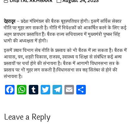
DIGITAL AKHBAAR
August 24, 2023
देहरादून
– प्रदेश मंत्रिमंडल की बैठक बृहस्पतिवार होगी। इसमें सर्विस सेक्टर
नीति पर मुहर लग सकती है। नीति में निवेशकों को आकर्षित करने के लिए कई
अहम प्रावधान प्रस्तावित हैं। बैठक राज्य सचिवालय में मुख्यमंत्री पुष्कर सिंह
धामी की अध्यक्षता में होगी।
इसमें उद्यान विभाग सेब नीति के प्रस्ताव को भी बैठक में ला सकता है। बैठक में
आवास, वन, शहरी विकास, राजस्व, स्वास्थ्य व शिक्षा से संबंधित कई अन्य
प्रस्तावों पर चर्चा होने की संभावना है। बैठक में आगामी विधानसभा सत्र के
प्रस्ताव पर भी मुहर लग सकती है।विधानसभा सत्र छह सितंबर से होने की
संभावना है।
F
W
T
T
T
E
S
a
h
u
wi
el
m
h
ce
at
m
tt
e
ai
ar
b
s
bl
er
gr
l
e
Leave a Reply
o
A
r
a