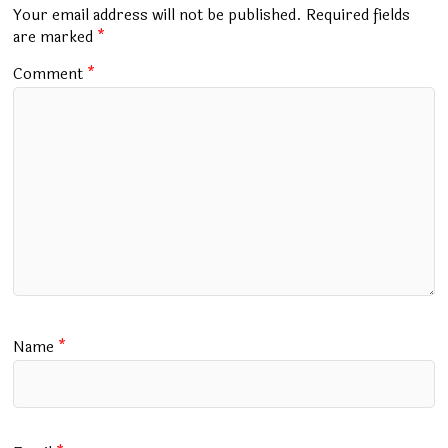
o
p
m
Your email address will not be published.
Required fields
k
p
are marked
*
Comment
*
Name
*