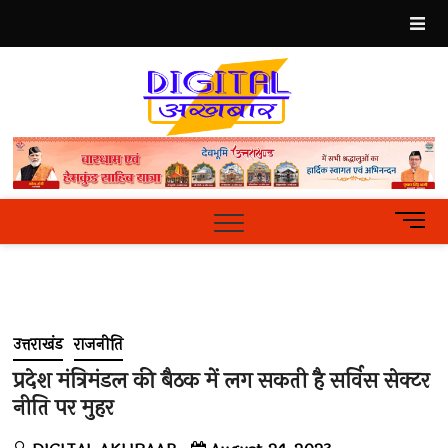
Skip
to
content
Best
Hindi
News
Portal
M
e
n
u
B
u
उत्तराखंड
राजनीति
t
t
प्रदेश मंत्रिमंडल की बैठक में लग सकती है सर्विस सेक्टर
o
नीति पर मुहर
n