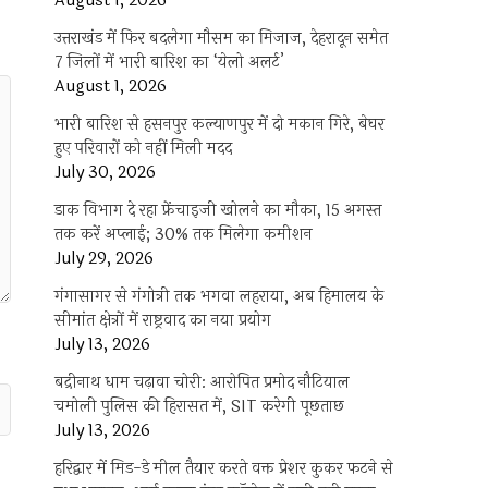
August 1, 2026
उत्तराखंड में फिर बदलेगा मौसम का मिजाज, देहरादून समेत
7 जिलों में भारी बारिश का ‘येलो अलर्ट’
August 1, 2026
भारी बारिश से हसनपुर कल्याणपुर में दो मकान गिरे, बेघर
हुए परिवारों को नहीं मिली मदद
July 30, 2026
डाक विभाग दे रहा फ्रेंचाइजी खोलने का मौका, 15 अगस्त
तक करें अप्लाई; 30% तक मिलेगा कमीशन
July 29, 2026
गंगासागर से गंगोत्री तक भगवा लहराया, अब हिमालय के
सीमांत क्षेत्रों में राष्ट्रवाद का नया प्रयोग
July 13, 2026
बद्रीनाथ धाम चढ़ावा चोरी: आरोपित प्रमोद नौटियाल
चमोली पुलिस की हिरासत में, SIT करेगी पूछताछ
July 13, 2026
हरिद्वार में मिड-डे मील तैयार करते वक्त प्रेशर कुकर फटने से