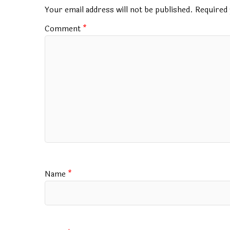
o
p
m
Your email address will not be published.
Required 
k
p
Comment
*
Name
*