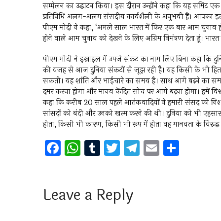
सम्मेलन का उद्घाटन किया। इस दौरान उन्होंने कहा कि यह समिट 
प्रतिनिधि अलग-अलग संसदीय कार्यशैली के अनुभवी हैं। आपका इतन
पीएम मोदी ने कहा, ‘अगले साल भारत में फिर एक बार आम चुनाव हो
होने वाले आम चुनाव को देखने के लिए अग्रिम निमंत्रण देता हूं। भ
पीएम मोदी ने इस्राइल में उपजे संकट का नाम लिए बिना कहा कि दुन
की वजह से आज दुनिया संकटों से जूझ रही है। यह किसी के भी हित में
सकती। यह शांति और भाईचारे का समय है। साथ आगे बढ़ने का समय
दमर करना होगा और मानव केंद्रित सोच पर आगे बढ़ना होगा। हमें वि
कहा कि करीब 20 साल पहले आतंकवादियों ने हमारी संसद को निश
सांसदों को बंदी और उनको खत्म करने की थी। दुनिया को भी एहसास
होता, किसी भी कारण, किसी भी रूप में होता वह मानवता के विरुद्
F
W
T
T
T
E
S
a
h
u
wi
el
m
h
ce
at
m
tt
e
ai
ar
b
s
bl
er
gr
l
e
Leave a Reply
o
A
r
a