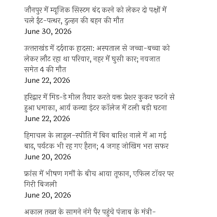
जौनपुर में म्यूजिक सिस्टम बंद करने को लेकर दो पक्षों में
चले ईंट-पत्थर, दुल्हन की बहन की मौत
June 30, 2026
उत्‍तराखंड में दर्दनाक हादसा: अस्पताल से जच्चा-बच्चा को
लेकर लौट रहा था परिवार, नहर में घुसी कार; नवजात
समेत 4 की मौत
June 22, 2026
हरिद्वार में मिड-डे मील तैयार करते वक्त प्रेशर कुकर फटने से
हुआ धमाका, आर्य कन्या इंटर कॉलेज में टली बड़ी घटना
June 22, 2026
हिमाचल के लाहुल-स्पीति में बिन बारिश नाले में आ गई
बाढ़, पर्यटक भी रह गए हैरान; 4 जगह जोखिम भरा सफर
June 20, 2026
फ्रांस में भीषण गर्मी के बीच आया तूफान, एफिल टॉवर पर
गिरी बिजली
June 20, 2026
अकाल तख्त के सामने नंगे पैर पहुंचे पंजाब के मंत्री-