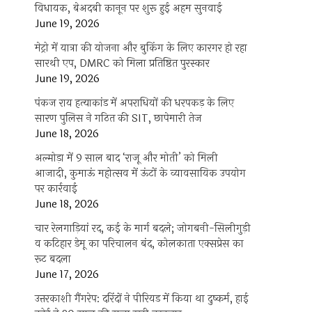
विधायक, बेअदबी कानून पर शुरू हुई अहम सुनवाई
June 19, 2026
मेट्रो में यात्रा की योजना और बुकिंग के लिए कारगर हो रहा
सारथी एप, DMRC को मिला प्रतिष्ठित पुरस्कार
June 19, 2026
पंकज राय हत्याकांड में अपराधियों की धरपकड़ के लिए
सारण पुलिस ने गठित की SIT, छापेमारी तेज
June 18, 2026
अल्मोड़ा में 9 साल बाद ‘राजू और मोती’ को मिली
आजादी, कुमाऊं महोत्सव में ऊंटों के व्यावसायिक उपयोग
पर कार्रवाई
June 18, 2026
चार रेलगाड़ियां रद, कई के मार्ग बदले; जोगबनी-सिलीगुड़ी
व कटिहार डेमू का परिचालन बंद, कोलकाता एक्सप्रेस का
रूट बदला
June 17, 2026
उत्तरकाशी गैंगरेप: दरिंदों ने पीरियड में किया था दुष्कर्म, हाई