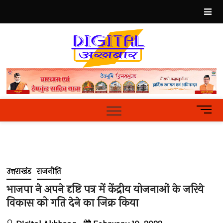
Skip
to
content
Best
Hindi
News
Portal
M
e
n
u
B
u
उत्तराखंड
राजनीति
t
t
भाजपा ने अपने दृष्टि पत्र में केंद्रीय योजनाओं के जरिये
o
विकास को गति देने का जिक्र किया
n