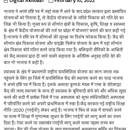
Digital Akhbaar
February 10, 2022
भाजपा ने अपने दृष्टि पत्र में जहां सत्ता में आने के बाद प्रदेश सरकार द्वारा प्रस्तावित
योजनाओं को गिनाया है, तो केंद्रीय योजनाओं के जरिये विकास को गति देने का
जिक्र भी किया है। मुख्य रूप से सीमांत क्षेत्रों के विकास, कृषि, शिक्षा व स्वास्थ्य
के क्षेत्र में केंद्रीय योजनाओं की तर्ज पर प्रदेश में योजनाएं बनाने की बात कही गई
है।भाजपा ने दृष्टि पत्र में सीमाओं की सुरक्षा पर विशेष फोकस किया है। केंद्र की
सीमांत क्षेत्र विकास योजना और वाइब्रेंट विलेज योजना के क्रम में यहां सीमांत
क्षेत्र विकास बोर्ड गठित करने वादा किया गया है। बलिदानी सैनिकों के आश्रितों
को केंद्र सरकार द्वारा दी जाने वाली सहायता के अतिरिक्त अनुग्रह राशि देने की
बात भी भाजपा ने कही है।
स्वास्थ्य के क्षेत्र में प्रधानमंत्री राष्ट्रीय डायलिसिस योजना का लाभ जनता तक
पहुंचाने के लिए हर जिले में डायलिसिस केंद्र की स्थापना करने का वादा भाजपा
ने अपने दृष्टि पत्र में किया है। इसके अलावा कुमाऊं मंडल में एम्स के सेटेलाइट
केंद्र की जल्द स्थापना के साथ ही स्वास्थ्य के बुनियादी ढांचे को और अधिक सुदृढ़
करने की कड़ी में प्रत्येक जिले में एक अस्पताल को सुपर स्पेशियलिटी अस्पताल
में परिवर्तित करने को अपनी प्राथमिकता में रखा है।केंद्र सरकार नई राष्ट्रीय शिक्षा
नीति-2020 (एनईपी) लेकर आई है। भाजपा ने फिर से सत्ता में वापसी करने
पर राज्य में शिक्षा में गुणात्मक सुधार के लिए एनईपी को लागू करने का वचन
दिया है। ऐसा करने पर उत्तराखंड एनईपी लागू करने वाला पहला राज्य बन
जाएगा। केंद्र की दीक्षा योजना के तहत गुणवत्तापूर्ण आनलाइन लर्निंग का विकल्प