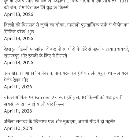
दून के एक परिवार की अनोखी कहानी…, पांच भाइयों ने एक साथ लड़ी 1971
की जंग, रोमांचित कर देंगे युद्ध के किस्से
April 13, 2026
दिल्ली की विरासत से जुड़ने का मौका, महरौली पुरातात्विक पार्क में डीडीए का
‘हेरिटेज वीक’ शुरू
April 13, 2026
देहरादून-दिल्ली एक्सप्रेस-वे बंद: पीएम मोदी के दौरे से पहले यातायात डायवर्ट,
सहारनपुर और रुड़की के लिए ये हैं रास्ते
April 13, 2026
उत्तराखंड का आतंकी कनेक्शन, नाम बदलकर हथियार लेने पहुंचा था अल बदर
ऐजेंट रेहान मीर
April 11, 2026
बॉक्स ऑफिस पर Border 2 ने रचा इतिहास, 10 फिल्मों को पछाड़ बनी
सबसे ज्यादा कमाई वाली वॉर फिल्म
April 11, 2026
उर्मिला सनावर के खिलाफ एक और मुकदमा, आरती गौड़ ने दी तहरीर
April 10, 2026