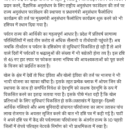
प्रदान करने, वैज्ञानिक अनुसंधान के लिए राष्ट्रीय अनुसंधान फाउंडेशन की तर्ज पर
राज्य अनुसंधान फाउंडेशन की स्थापना व प्रधानमंत्री अनुसंधान फैलोशिप
कार्यक्रम की तर्ज पर मुख्यमंत्री अनुसंधान फैलोशिप कार्यक्रम शुरू करने को भी
दृष्टिपत्र में स्थान दिया गया है।
पर्यटन राज्य की आर्थिकी का महत्वपूर्ण आधार है। प्रदेश में प्रतिवर्ष सामान्य
परिस्थितियों में साढ़े तीन करोड़ से अधिक सैलानी व तीर्थयात्री पहुंचते हैं। अब
जबकि तीर्थाटन व पर्यटन के दृष्टिकोण से सुविधाएं विकसित हो रही हैं तो आने
वाले दिनों में पर्यटकों व श्रद्धालुओं की संख्या में भी बढ़ोतरी होना तय है। इस दृष्टि
से 45 नए हाट स्पाट पर फोकस करना भविष्य की आवश्यकताओं को पूरा करने
के विजन को प्रदर्शित करता है।
खेल के क्षेत्र में देखें तो फिट इंडिया और खेलो इंडिया की तर्ज पर भाजपा ने भी
भावी योजना का खाका खींचा है। इसके तहत प्रत्येक ब्लाक में ओपन जिन की
स्थापना के साथ ही समर्पित निवेश से देवभूमि को सशक्त देवभूमि के रूप में
विकसित करने का इरादा जताया गया है। इसके पीछे मंशा यही है कि खेल
प्रतिभाओं के लिए सुविधाएं विकसित हो सकें।उत्तराखंड में देहरादून-दिल्ली
आर्थिक गलियारे और अन्य बुनियादी ढांचागत परियोजना का लाभ उठाकर पांच
लाख रोजगार के अवसर सृजित करने की बात भी दृष्टि पत्र में कही गई है। पार्टी
ने अपने दृष्टि पत्र में केंद्र की पर्वतमाला परियोजना के अंतर्गत राज्य के 10 पहाड़ी
जिलों में रोपवे परिवहन नेटवर्क निर्माण को भी प्राथमिकता में रखा है।