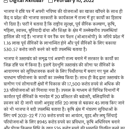
Digital Akhbaar
February 10, 2022
भाजपा ने दृष्टि पत्र में अपनी भविष्य की योजनाओं का खाका खींचने के साथ ही
केंद्र व प्रदेश की भाजपा सरकारों के कार्यकाल में राज्य में हुए कार्यों का हिसाब
भी दिया है। पार्टी ने बताया है कि राष्ट्रीय सुरक्षा, पूर्व सैनिक कल्याण, कृषि,
महिला, स्वास्थ, बुनियादी ढांचा और शिक्षा के क्षेत्र में उल्लेखनीय उपलब्धियां
हासिल की गई हैं। भाजपा ने वन रैंक वन पेंशन (ओआरओपी) के जरिये प्रदेश में
1.16 लाख पूर्व सैनिकों के लाभान्वित होने और पूर्व सैनिकों के लिए बकाया
530.57 करोड़ जारी करने को बड़ी उपलब्धि बताया है।
भाजपा ने उत्तराखंड को समृद्ध एवं अग्रणी राज्य बनाने में सरकार के कार्यों का
जिक्र दृष्टि पत्र में किया है। इसमें देवभूमि उत्तराखंड की सीमा पर सैनिकों के
आवागमन को सुविधाजनक करने के लिए पिथौरागढ़ में बनाए गए पुल और
चारधाम परियोजना के कार्यों का उल्लेख किया है। साथ ही केंद्र द्वारा उत्तराखंड के
ग्रामीण एवं सीमावर्ती क्षेत्रों में विकास की 17,500 करोड़ रुपये से अधिक की
23 परियोजनाओं को गिनाया गया है। उपनल के माध्यम से विभिन्न विभागों में
कार्यरत पूर्व सैनिकों के मानदेय में 20 प्रतिशत की बढ़ोतरी, बलिदानियों के
स्वजन को दी जानी वाली अनुग्रह राशि 20 लाख से बढ़ाकर 45 लाख किए जाने
को भी भाजपा ने बड़ी उपलब्धि बताया है। कृषि क्षेत्र में भंडारण सुविधाओं के
लिए वर्ष 2021-22 में 770 करोड़ रुपये का आवंटन, वृहद और लघु सिंचाई
परियोजनाओं के लिए 8945 करोड़ रुपये का प्रविधान, कृषि अधिनियम बनाने
और पीएम किसान निधि के तहत 526 करोड़ रुपये की धनराशि वितरित करने का