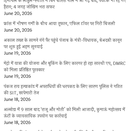
हिमाचल के लाहुल-स्पीति में बिन बारिश नाले में आ गई बाढ़, पर्यटक भी रह गए
हैरान; 4 जगह जोखिम भरा सफर
June 20, 2026
फ्रांस में भीषण गर्मी के बीच आया तूफान, एफिल टॉवर पर गिरी बिजली
June 20, 2026
अकाल तख्त के सामने नंगे पैर पहुंचे पंजाब के मंत्री-विधायक, बेअदबी कानून
पर शुरू हुई अहम सुनवाई
June 19, 2026
मेट्रो में यात्रा की योजना और बुकिंग के लिए कारगर हो रहा सारथी एप, DMRC
को मिला प्रतिष्ठित पुरस्कार
June 19, 2026
पंकज राय हत्याकांड में अपराधियों की धरपकड़ के लिए सारण पुलिस ने गठित
की SIT, छापेमारी तेज
June 18, 2026
अल्मोड़ा में 9 साल बाद ‘राजू और मोती’ को मिली आजादी, कुमाऊं महोत्सव में
ऊंटों के व्यावसायिक उपयोग पर कार्रवाई
June 18, 2026