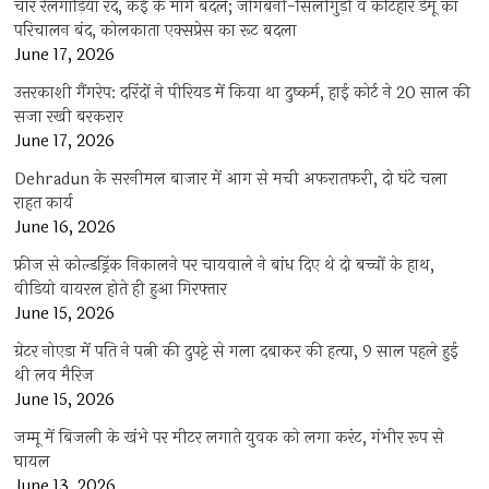
चार रेलगाड़ियां रद, कई के मार्ग बदले; जोगबनी-सिलीगुड़ी व कटिहार डेमू का
परिचालन बंद, कोलकाता एक्सप्रेस का रूट बदला
June 17, 2026
उत्तरकाशी गैंगरेप: दरिंदों ने पीरियड में किया था दुष्कर्म, हाई कोर्ट ने 20 साल की
सजा रखी बरकरार
June 17, 2026
Dehradun के सरनीमल बाजार में आग से मची अफरातफरी, दो घंटे चला
राहत कार्य
June 16, 2026
फ्रीज से कोल्डड्रिंक निकालने पर चायवाले ने बांध दिए थे दो बच्चों के हाथ,
वीडियो वायरल होते ही हुआ गिरफ्तार
June 15, 2026
ग्रेटर नोएडा में पति ने पत्नी की दुपट्टे से गला दबाकर की हत्या, 9 साल पहले हुई
थी लव मैरिज
June 15, 2026
जम्मू में बिजली के खंभे पर मीटर लगाते युवक को लगा करंट, गंभीर रूप से
घायल
June 13, 2026