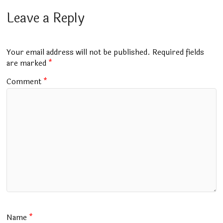
ce
at
m
tt
e
ai
ar
b
s
bl
er
gr
l
e
Leave a Reply
o
A
r
a
o
p
m
Your email address will not be published.
Required fields
k
p
are marked
*
Comment
*
Name
*