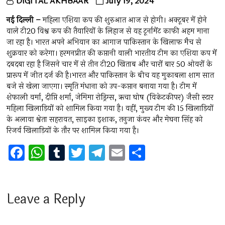
DIGITAL AKHBAAR
July 19, 2024
नई दिल्ली –
महिला एशिया कप की शुरुआत आज से होगी। अक्टूबर में होने
वाले टी20 विश्व कप की तैयारियों के लिहाज से यह टूर्नामेंट काफी अहम माना
जा रहा है। भारत अपने अभियान का आगाज पाकिस्तान के खिलाफ मैच से
शुक्रवार को करेगा। हरमनप्रीत की कप्तानी वाली भारतीय टीम का एशिया कप में
दबदबा रहा है जिसने चार में से तीन टी20 खिताब और चारों बार 50 ओवरों के
प्रारूप में जीत दर्ज की है।भारत और पाकिस्तान के बीच यह मुकाबला शाम सात
बजे से खेला जाएगा। स्मृति मंधाना को उप-कप्तान बनाया गया है। टीम में
शेफाली वर्मा, दीप्ति शर्मा, जेमिमा रोड्रिग्स, ऋचा घोष (विकेटकीपर) जैसी स्टार
महिला खिलाड़ियों को शामिल किया गया है। वहीं, मुख्य टीम की 15 खिलाड़ियों
के अलावा श्वेता सहरावत, साइका इशाक, तनुजा कंवर और मेघना सिंह को
रिजर्व खिलाड़ियों के तौर पर शामिल किया गया है।
F
W
T
T
T
E
S
a
h
u
wi
el
m
h
ce
at
m
tt
e
ai
ar
b
s
bl
er
gr
l
e
Leave a Reply
o
A
r
a