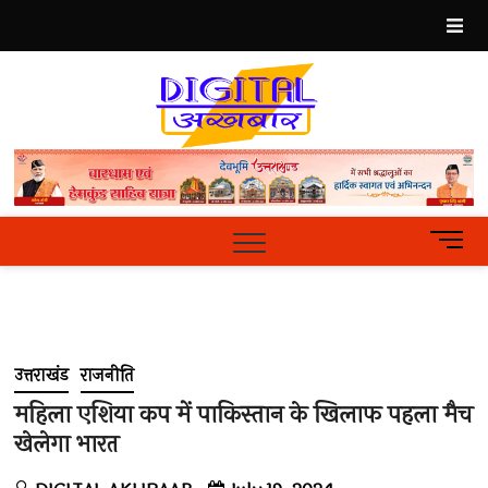
Skip
to
content
Best
Hindi
News
Portal
M
e
n
u
B
u
उत्तराखंड
राजनीति
t
t
महिला एशिया कप में पाकिस्तान के खिलाफ पहला मैच
o
खेलेगा भारत
n