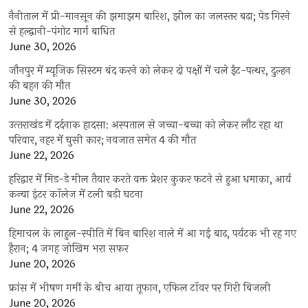
नैनीताल में प्री-मानसून की झमाझम बारिश, झील का जलस्तर बढ़ा; पेड़ गिरने
से हल्द्वानी-पंगोट मार्ग बाधित
June 30, 2026
जौनपुर में म्यूजिक सिस्टम बंद करने को लेकर दो पक्षों में चले ईंट-पत्थर, दुल्हन
की बहन की मौत
June 30, 2026
उत्‍तराखंड में दर्दनाक हादसा: अस्पताल से जच्चा-बच्चा को लेकर लौट रहा था
परिवार, नहर में घुसी कार; नवजात समेत 4 की मौत
June 22, 2026
हरिद्वार में मिड-डे मील तैयार करते वक्त प्रेशर कुकर फटने से हुआ धमाका, आर्य
कन्या इंटर कॉलेज में टली बड़ी घटना
June 22, 2026
हिमाचल के लाहुल-स्पीति में बिन बारिश नाले में आ गई बाढ़, पर्यटक भी रह गए
हैरान; 4 जगह जोखिम भरा सफर
June 20, 2026
फ्रांस में भीषण गर्मी के बीच आया तूफान, एफिल टॉवर पर गिरी बिजली
June 20, 2026