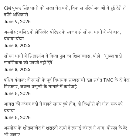
CM पुष्कर सिंह धामी की सख्त चेतावनी, विकास परियोजनाओं में हुई देरी तो
नपेंगे अधिकारी
June 9, 2026
अल्मोड़ा: बलिदानी लेफ्टिनेंट बीरेश्वर के स्वजन से सीएम धामी ने की बात,
बंधाया ढांढस
June 8, 2026
सीएम धामी ने सितारगंज में किया पुल का शिलान्यास, बोले- ‘मुल्लावादी
मानसिकता को पनपने नहीं देंगे’
June 8, 2026
पश्चिम बंगाल: टीएमसी के पूर्व विधायक सब्यसाची दत्ता समेत TMC के दो नेता
गिरफ्तार, जबरन वसूली के मामले में कार्रवाई
June 6, 2026
आगरा की उटंगन नदी में नहाते समय डूबे तीन, दो किशोरों की मौत; एक को
बचाया
June 6, 2026
अल्मोड़ा के शीतलाखेत में शरारती तत्वों ने लगाई जंगल में आग, पीरूल के ढेर
भी जलाए