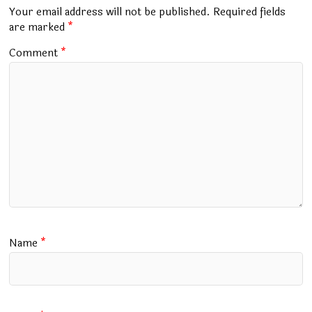
o
p
m
Your email address will not be published.
Required fields
k
p
are marked
*
Comment
*
Name
*