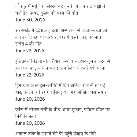
जौनपुर में म्यूजिक सिस्टम बंद करने को लेकर दो पक्षों में
चले ईंट-पत्थर, दुल्हन की बहन की मौत
June 30, 2026
उत्‍तराखंड में दर्दनाक हादसा: अस्पताल से जच्चा-बच्चा को
लेकर लौट रहा था परिवार, नहर में घुसी कार; नवजात
समेत 4 की मौत
June 22, 2026
हरिद्वार में मिड-डे मील तैयार करते वक्त प्रेशर कुकर फटने से
हुआ धमाका, आर्य कन्या इंटर कॉलेज में टली बड़ी घटना
June 22, 2026
हिमाचल के लाहुल-स्पीति में बिन बारिश नाले में आ गई
बाढ़, पर्यटक भी रह गए हैरान; 4 जगह जोखिम भरा सफर
June 20, 2026
फ्रांस में भीषण गर्मी के बीच आया तूफान, एफिल टॉवर पर
गिरी बिजली
June 20, 2026
अकाल तख्त के सामने नंगे पैर पहुंचे पंजाब के मंत्री-