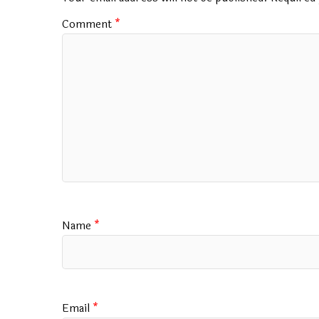
k
p
Comment
*
Name
*
Email
*