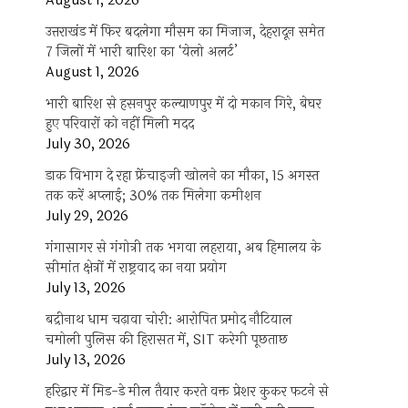
August 1, 2026
उत्तराखंड में फिर बदलेगा मौसम का मिजाज, देहरादून समेत
7 जिलों में भारी बारिश का ‘येलो अलर्ट’
August 1, 2026
भारी बारिश से हसनपुर कल्याणपुर में दो मकान गिरे, बेघर
हुए परिवारों को नहीं मिली मदद
July 30, 2026
डाक विभाग दे रहा फ्रेंचाइजी खोलने का मौका, 15 अगस्त
तक करें अप्लाई; 30% तक मिलेगा कमीशन
July 29, 2026
गंगासागर से गंगोत्री तक भगवा लहराया, अब हिमालय के
सीमांत क्षेत्रों में राष्ट्रवाद का नया प्रयोग
July 13, 2026
बद्रीनाथ धाम चढ़ावा चोरी: आरोपित प्रमोद नौटियाल
चमोली पुलिस की हिरासत में, SIT करेगी पूछताछ
July 13, 2026
हरिद्वार में मिड-डे मील तैयार करते वक्त प्रेशर कुकर फटने से