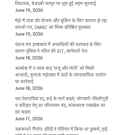
विधायक, बेअदबी कानून पर शुरू हुई अहम सुनवाई
June 19, 2026
मेट्रो में यात्रा की योजना और बुकिंग के लिए कारगर हो रहा
सारथी एप, DMRC को मिला प्रतिष्ठित पुरस्कार
June 19, 2026
पंकज राय हत्याकांड में अपराधियों की धरपकड़ के लिए
सारण पुलिस ने गठित की SIT, छापेमारी तेज
June 18, 2026
अल्मोड़ा में 9 साल बाद ‘राजू और मोती’ को मिली
आजादी, कुमाऊं महोत्सव में ऊंटों के व्यावसायिक उपयोग
पर कार्रवाई
June 18, 2026
चार रेलगाड़ियां रद, कई के मार्ग बदले; जोगबनी-सिलीगुड़ी
व कटिहार डेमू का परिचालन बंद, कोलकाता एक्सप्रेस का
रूट बदला
June 17, 2026
उत्तरकाशी गैंगरेप: दरिंदों ने पीरियड में किया था दुष्कर्म, हाई