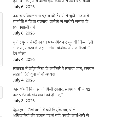
हुआ धमाका, आर्य कन्या इंटर कॉलेज में टली बड़ी घटना
July 6, 2026
उत्तराखंंड विधानसभा चुनाव की तैयारी में जुटी भाजपा ने
रणनीति में किया बदलाव, प्रकोष्ठों से साधेगी समाज के
प्रभावशाली वर्ग
July 6, 2026
यूपी : पुराने चेहरों का भी एडजर्नमेंट कर चुनावी जिम्मा देगी
भाजपा, संगठन ने कहा – सेल-प्रोजेक्ट और कमेटियों में
देंगे मौका
July 4, 2026
लखनऊ में रोहित मिश्रा के काफिले ने लगाया जाम, तलवार
लहराते दिखे युवा मोर्चा अध्यक्ष
July 4, 2026
उत्तराखंड में विकास को मिली रफ्तार, सीएम धामी ने 42
करोड़ की परियोजनाओं को दी मंजूरी
July 3, 2026
देहरादून में CM धामी ने बांटे नियुक्ति पत्र, बोले-
अधिकारियों की पहचान पद से नहीं, उनकी कार्यशैली से