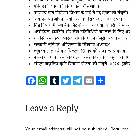
पर्यटन विभाग के पटेलनगर मुख्यालय में अब पीपीपी मोड में 
परिवहन विभाग की नियमवाली में संशोधन।
नगर एवं ग्राम नियोजन विभाग के ढांचे में पद सृजन को मंजूरी।
ग्राम पंचायत अधिकारियों के ऊधम सिंह नगर में बढ़ाए पद।
वित्त विभाग में केश मैनेजमेंट सेल बनाया गया, 11 पदों को मंजूर
अफोर्डबल, हाउसिंग और खेल गतिविधियों को लाने के लिए अ
मानसिक स्वास्थ्य देखरेख अधिनियम क़ो मंजूरी, अब मानक हुए 
सरकारी भूमि पर अतिक्रमण के खिलाफ अध्यादेश
न्यूनतम सात वर्ष व अधिकतम 10 वर्ष की सजा का प्रावधान
क़ब्ज़ाई ज़मीन के बाज़ार मूल्य के बराबर जुर्माना वसूला जा
सीएम प्राकृतिक कृषि विकास योजना को मंजूरी, 6400 हैक्टेयर
F
W
T
T
T
E
S
a
h
u
wi
el
m
h
ce
at
m
tt
e
ai
ar
b
s
bl
er
gr
l
e
Leave a Reply
o
A
r
a
o
p
m
Your email address will not be published.
Required 