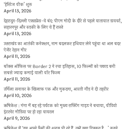
‘हेरिटेज वीक’ शुरू
April 13, 2026
देहरादून-दिल्ली एक्सप्रेस-वे बंद: पीएम मोदी के दौरे से पहले यातायात डायवर्ट,
सहारनपुर और रुड़की के लिए ये हैं रास्ते
April 13, 2026
उत्तराखंड का आतंकी कनेक्शन, नाम बदलकर हथियार लेने पहुंचा था अल बदर
ऐजेंट रेहान मीर
April 11, 2026
बॉक्स ऑफिस पर Border 2 ने रचा इतिहास, 10 फिल्मों को पछाड़ बनी
सबसे ज्यादा कमाई वाली वॉर फिल्म
April 11, 2026
उर्मिला सनावर के खिलाफ एक और मुकदमा, आरती गौड़ ने दी तहरीर
April 10, 2026
ऋषिकेश : गंगा में बह रहे पर्यटक को मुख्य राफ्टिंग गाइड ने बचाया, वीडियो
इंटरनेट मीडिया पर हो रहा वायरल
April 9, 2026
ऋषिकेश में ‘हम अपने पैसों की शराब पी रहे हैं, तुम्हें क्या दिक्कत है…’ कहने