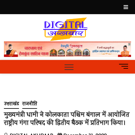
Skip
to
content
Best
Hindi
News
Portal
M
e
n
u
B
u
उत्तराखंड
राजनीति
t
t
मुख्यमंत्री धामी ने कोलकाता पश्चिम बंगाल में आयोजित
o
राष्ट्रीय गंगा परिषद की द्वितीय बैठक में प्रतिभाग किया।
n