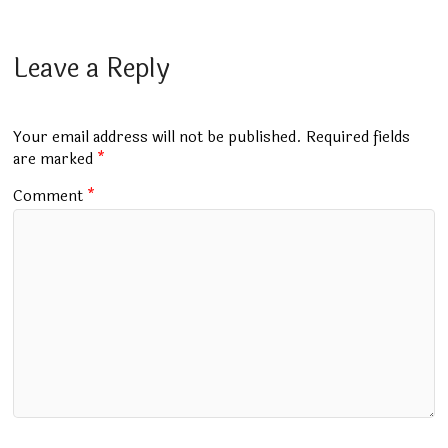
a
h
u
wi
el
m
h
ce
at
m
tt
e
ai
ar
b
s
bl
er
gr
l
e
Leave a Reply
o
A
r
a
o
p
m
Your email address will not be published.
Required fields
k
p
are marked
*
Comment
*