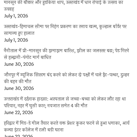
मानसून की बौछार और हुड़किया थाप, उत्तराखंड में धान रोपाई के उत्सव का
उत्साह
July 1, 2026
उत्तराखंड-हिमाचल सीमा पर निहंग प्रकरण का तनाव खत्म, कुल्हाल बॉर्डर पर
सामान्य हुए हालात
July 1, 2026
नैनीताल में प्री-मानसून की झमाझम बारिश, झील का जलस्तर बढ़ा; पेड़ गिरने
से हल्द्वानी-पंगोट मार्ग बाधित
June 30, 2026
जौनपुर में म्यूजिक सिस्टम बंद करने को लेकर दो पक्षों में चले ईंट-पत्थर, दुल्हन
की बहन की मौत
June 30, 2026
उत्‍तराखंड में दर्दनाक हादसा: अस्पताल से जच्चा-बच्चा को लेकर लौट रहा था
परिवार, नहर में घुसी कार; नवजात समेत 4 की मौत
June 22, 2026
हरिद्वार में मिड-डे मील तैयार करते वक्त प्रेशर कुकर फटने से हुआ धमाका, आर्य
कन्या इंटर कॉलेज में टली बड़ी घटना
June 22, 2026