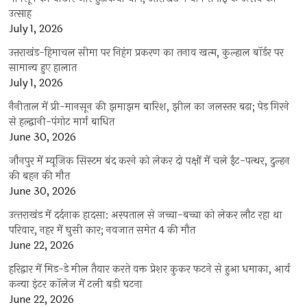
उत्साह
July 1, 2026
उत्तराखंड-हिमाचल सीमा पर निहंग प्रकरण का तनाव खत्म, कुल्हाल बॉर्डर पर
सामान्य हुए हालात
July 1, 2026
नैनीताल में प्री-मानसून की झमाझम बारिश, झील का जलस्तर बढ़ा; पेड़ गिरने
से हल्द्वानी-पंगोट मार्ग बाधित
June 30, 2026
जौनपुर में म्यूजिक सिस्टम बंद करने को लेकर दो पक्षों में चले ईंट-पत्थर, दुल्हन
की बहन की मौत
June 30, 2026
उत्‍तराखंड में दर्दनाक हादसा: अस्पताल से जच्चा-बच्चा को लेकर लौट रहा था
परिवार, नहर में घुसी कार; नवजात समेत 4 की मौत
June 22, 2026
हरिद्वार में मिड-डे मील तैयार करते वक्त प्रेशर कुकर फटने से हुआ धमाका, आर्य
कन्या इंटर कॉलेज में टली बड़ी घटना
June 22, 2026