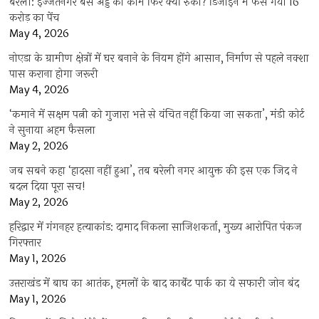
बरेली: इज्जतनगर बस अड्डे का काम फिर क्यों रुका? डिजाइन में फंस गया 16
करोड़ का पेंच
May 4, 2026
नोएडा के ग्रामीण क्षेत्रों में घर बनाने के नियम होंगे आसान, निर्माण से पहले नक्शा
पास कराना होगा जरूरी
May 4, 2026
‘कमाने में सक्षम पत्नी को गुजारा भत्ते से वंचित नहीं किया जा सकता’, मंडी कोर्ट
ने सुनाया अहम फैसला
May 2, 2026
जब सबने कहा ‘हादसा नहीं हुआ’, तब बरेली नगर आयुक्त की इस एक जिद ने
बदल दिया पूरा सच!
May 2, 2026
हरिद्वार में गंगनहर हत्याकांड: दामाद निकला साजिशकर्ता, मुख्य आरोपित पंकज
गिरफ्तार
May 1, 2026
उत्तराखंड में बाघ का आतंक, हमलों के बाद कार्बेट पार्क का ये सफारी जोन बंद
May 1, 2026