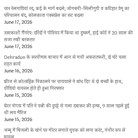
चार रेलगाड़ियां रद, कई के मार्ग बदले; जोगबनी-सिलीगुड़ी व कटिहार डेमू का
परिचालन बंद, कोलकाता एक्सप्रेस का रूट बदला
June 17, 2026
उत्तरकाशी गैंगरेप: दरिंदों ने पीरियड में किया था दुष्कर्म, हाई कोर्ट ने 20 साल की
सजा रखी बरकरार
June 17, 2026
Dehradun के सरनीमल बाजार में आग से मची अफरातफरी, दो घंटे चला
राहत कार्य
June 16, 2026
फ्रीज से कोल्डड्रिंक निकालने पर चायवाले ने बांध दिए थे दो बच्चों के हाथ,
वीडियो वायरल होते ही हुआ गिरफ्तार
June 15, 2026
ग्रेटर नोएडा में पति ने पत्नी की दुपट्टे से गला दबाकर की हत्या, 9 साल पहले हुई
थी लव मैरिज
June 15, 2026
जम्मू में बिजली के खंभे पर मीटर लगाते युवक को लगा करंट, गंभीर रूप से
घायल