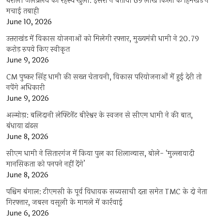
धराली जलप्रलय का रहस्य खुला: इसरो ने बताया 69 लाख किलो के हिमखंड ने
मचाई तबाही
June 10, 2026
उत्तराखंड में विकास योजनाओं को मिलेगी रफ्तार, मुख्यमंत्री धामी ने 20.79
करोड़ रुपये किए स्वीकृत
June 9, 2026
CM पुष्कर सिंह धामी की सख्त चेतावनी, विकास परियोजनाओं में हुई देरी तो
नपेंगे अधिकारी
June 9, 2026
अल्मोड़ा: बलिदानी लेफ्टिनेंट बीरेश्वर के स्वजन से सीएम धामी ने की बात,
बंधाया ढांढस
June 8, 2026
सीएम धामी ने सितारगंज में किया पुल का शिलान्यास, बोले- ‘मुल्लावादी
मानसिकता को पनपने नहीं देंगे’
June 8, 2026
पश्चिम बंगाल: टीएमसी के पूर्व विधायक सब्यसाची दत्ता समेत TMC के दो नेता
गिरफ्तार, जबरन वसूली के मामले में कार्रवाई
June 6, 2026