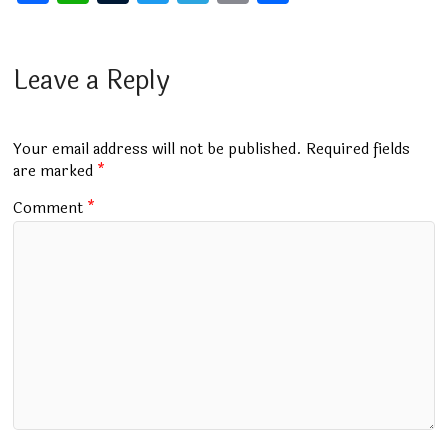
a
h
u
wi
el
m
h
ce
at
m
tt
e
ai
ar
b
s
bl
er
gr
l
e
Leave a Reply
o
A
r
a
o
p
m
Your email address will not be published.
Required fields
k
p
are marked
*
Comment
*