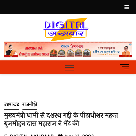
Skip
to
content
Best
Hindi
News
Portal
M
e
n
u
B
u
उत्तराखंड
राजनीति
t
t
मुख्यमंत्री धामी से दशरथ गद्दी के पीठाधीश्वर महन्त
o
बृजमोहन दास महाराज ने भेंट की
n