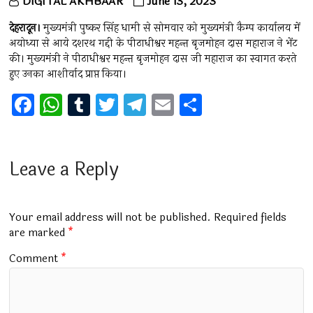
DIGITAL AKHBAAR
June 13, 2023
देहरादून।
मुख्यमंत्री पुष्कर सिंह धामी से सोमवार को मुख्यमंत्री कैम्प कार्यालय में
अयोध्या से आये दशरथ गद्दी के पीठाधीश्वर महन्त बृजमोहन दास महाराज ने भेंट
की। मुख्यमंत्री ने पीठाधीश्वर महन्त बृजमोहन दास जी महाराज का स्वागत करते
हुए उनका आशीर्वाद प्राप्त किया।
F
W
T
T
T
E
S
a
h
u
wi
el
m
h
ce
at
m
tt
e
ai
ar
b
s
bl
er
gr
l
e
Leave a Reply
o
A
r
a
o
p
m
Your email address will not be published.
Required fields
k
p
are marked
*
Comment
*