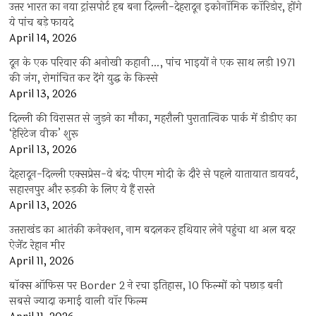
उत्तर भारत का नया ट्रांसपोर्ट हब बना दिल्ली-देहरादून इकोनॉमिक कॉरिडोर, होंगे
ये पांच बड़े फायदे
April 14, 2026
दून के एक परिवार की अनोखी कहानी…, पांच भाइयों ने एक साथ लड़ी 1971
की जंग, रोमांचित कर देंगे युद्ध के किस्से
April 13, 2026
दिल्ली की विरासत से जुड़ने का मौका, महरौली पुरातात्विक पार्क में डीडीए का
‘हेरिटेज वीक’ शुरू
April 13, 2026
देहरादून-दिल्ली एक्सप्रेस-वे बंद: पीएम मोदी के दौरे से पहले यातायात डायवर्ट,
सहारनपुर और रुड़की के लिए ये हैं रास्ते
April 13, 2026
उत्तराखंड का आतंकी कनेक्शन, नाम बदलकर हथियार लेने पहुंचा था अल बदर
ऐजेंट रेहान मीर
April 11, 2026
बॉक्स ऑफिस पर Border 2 ने रचा इतिहास, 10 फिल्मों को पछाड़ बनी
सबसे ज्यादा कमाई वाली वॉर फिल्म