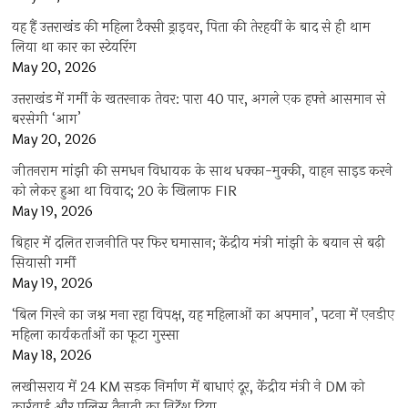
यह हैं उत्तराखंड की महिला टैक्सी ड्राइवर, पिता की तेरहवीं के बाद से ही थाम
लिया था कार का स्टेयरिंग
May 20, 2026
उत्तराखंड में गर्मी के खतरनाक तेवर: पारा 40 पार, अगले एक हफ्ते आसमान से
बरसेगी ‘आग’
May 20, 2026
जीतनराम मांझी की समधन विधायक के साथ धक्का-मुक्की, वाहन साइड करने
को लेकर हुआ था विवाद; 20 के खिलाफ FIR
May 19, 2026
बिहार में दलित राजनीति पर फिर घमासान; केंद्रीय मंत्री मांझी के बयान से बढ़ी
सियासी गर्मी
May 19, 2026
‘बिल गिरने का जश्न मना रहा विपक्ष, यह महिलाओं का अपमान’, पटना में एनडीए
महिला कार्यकर्ताओं का फूटा गुस्सा
May 18, 2026
लखीसराय में 24 KM सड़क निर्माण में बाधाएं दूर, केंद्रीय मंत्री ने DM को
कार्रवाई और पुलिस तैनाती का निर्देश दिया