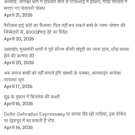
अल्मोड़ा: जागेश्वर धाम में हथियार लाने से एएसआइ में हड़कंप, मंदिर परिसरों में
लगाए गए चेतावनी पोस्टर
April 21, 2026
नैनीताल हाई कोर्ट का फैसला: पिता नहीं बच सकते बच्चे के भरण-पोषण की
जिम्मेदारी से, 8000₹/माह देने का निर्देश
April 20, 2026
उत्तराखंड: मुख्यमंत्री धामी ने पूर्व सीएम बीसी खंडूड़ी का जाना हाल, शीघ्र स्वस्थ
होने की कामना की
April 20, 2026
अब अनाथ बच्चों को नहीं लगाने होंगे दफ्तरों के चक्कर, आनलाइन आवेदन
व्यवस्था शुरू
April 17, 2026
युद्ध के तूफान में बिजनेस की कश्ती
April 16, 2026
Delhi-Dehradun Expressway पर सरपट दौड़ रही गाड़ियां, इस वीकेंड
पर देहरादून में बढ़ सकती है भीड़
April 16, 2026