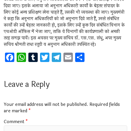
दिया जाए। इसके अलावा जो अनुभाग अधिकारी कार्यों के बेहतर संपादन के
लिए कोई अन्य प्रशिक्षण लेना चाहते हैं, उसकी भी व्यवस्था की जाए। मुख्यमंत्री
ने कहा कि अनुभाग अधिकारियों को जो अनुभाग दिये जाते हैं, उनसे संबंधित
कार्यों की उन्हें बेहतर जानकारी हो, इसके लिए उन्हें कुछ दिन संबंधित विभाग के
एचओडी ऑफिस में भेजा जाए, ताकि वे विभागों की कार्यप्रणाली को अच्छी
तरह समझ पायें। इस अवसर पर मुख्य सचिव डॉ. एस.एस. संधु, अपर मुख्य
सचिव श्रीमती राधा रतूड़ी व अनुभाग अधिकारी उपस्थित रहे।
F
W
T
T
T
E
S
a
h
u
wi
el
m
h
ce
at
m
tt
e
ai
ar
b
s
bl
er
gr
l
e
Leave a Reply
o
A
r
a
o
p
m
Your email address will not be published.
Required fields
k
p
are marked
*
Comment
*