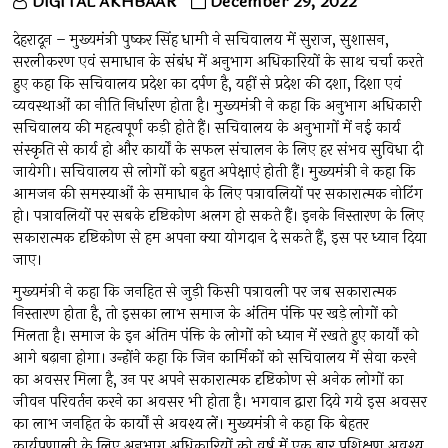
DIGITAL AKHBAAR
December 29, 2022
देहरादून – मुख्यमंत्री पुष्कर सिंह धामी ने सचिवालय में सुराज, सुशासन,
सरलीकरण एवं समाधान के संबंध में अनुभाग अधिकारियों के साथ चर्चा करते
हुए कहा कि सचिवालय प्रदेश का दर्पण है, यहीं से प्रदेश की दशा, दिशा एवं
व्यवस्थाओं का नीति निर्धारण होता है। मुख्यमंत्री ने कहा कि अनुभाग अधिकारी
सचिवालय की महत्वपूर्ण कड़ी होते हैं। सचिवालय के अनुभागों में नई कार्य
संस्कृति से कार्य हो और कार्यों के सफल संचालन के लिए हर संभव सुविधा दी
जायेगी। सचिवालय से लोगों को बहुत अपेक्षाएं होती हैं। मुख्यमंत्री ने कहा कि
आमजन की समस्याओं के समाधान के लिए पत्रावलियों पर सकारात्मक नोटिंग
हो। पत्रावलियों पर सबके दृष्टिकोण अलग हो सकते हैं। इनके निस्तारण के लिए
सकारात्मक दृष्टिकोण से हम अपना क्या योगदान दे सकते हैं, इस पर ध्यान दिया
जाए।
मुख्यमंत्री ने कहा कि जनहित से जुड़ी किसी पत्रावली पर जब सकारात्मक
निस्तारण होता है, तो इसका लाभ समाज के अंतिम पंक्ति पर खड़े लोगों को
मिलता है। समाज के इन अंतिम पंक्ति के लोगों को ध्यान में रखते हुए कार्यों को
आगे बढ़ाना होगा। उन्होंने कहा कि जिन कार्मिकों को सचिवालय में सेवा करने
का अवसर मिला है, उन पर अपने सकारात्मक दृष्टिकोण से अनेक लोगों का
जीवन परिवर्तन करने का अवसर भी होता है। भगवान द्वारा दिये गये इस अवसर
का लाभ जनहित के कार्यों से अवश्य लें। मुख्यमंत्री ने कहा कि बेहतर
कार्यप्रणाली के लिए अनुभाग अधिकारियों को वर्ष में एक बार प्रशिक्षण अवश्य