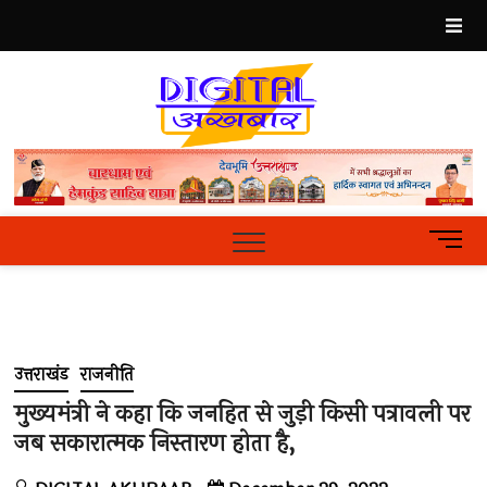
Skip
to
content
Best
Hindi
News
Portal
M
e
n
u
B
u
उत्तराखंड
राजनीति
t
t
मुख्यमंत्री ने कहा कि जनहित से जुड़ी किसी पत्रावली पर
o
जब सकारात्मक निस्तारण होता है,
n