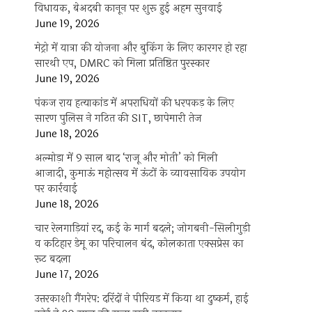
विधायक, बेअदबी कानून पर शुरू हुई अहम सुनवाई
June 19, 2026
मेट्रो में यात्रा की योजना और बुकिंग के लिए कारगर हो रहा
सारथी एप, DMRC को मिला प्रतिष्ठित पुरस्कार
June 19, 2026
पंकज राय हत्याकांड में अपराधियों की धरपकड़ के लिए
सारण पुलिस ने गठित की SIT, छापेमारी तेज
June 18, 2026
अल्मोड़ा में 9 साल बाद ‘राजू और मोती’ को मिली
आजादी, कुमाऊं महोत्सव में ऊंटों के व्यावसायिक उपयोग
पर कार्रवाई
June 18, 2026
चार रेलगाड़ियां रद, कई के मार्ग बदले; जोगबनी-सिलीगुड़ी
व कटिहार डेमू का परिचालन बंद, कोलकाता एक्सप्रेस का
रूट बदला
June 17, 2026
उत्तरकाशी गैंगरेप: दरिंदों ने पीरियड में किया था दुष्कर्म, हाई