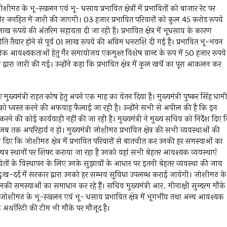
ोशीमठ के भू-स्खलन एवं भू- धसाव प्रभावित क्षेत्रों में प्रभावितों को बाजार रेट पर
जनहित में जारी की जाएगी। 03 हजार प्रभावित परिवारों को कुल 45 करोड़ रूपये
 रूपये की अंतरिम सहायता दी जा रही है। प्रभावित क्षेत्र में भूधसाव के कारण
ति तैयार होने से पूर्व 01 लाख रूपये की अग्रिम धनराशि दी गई है। प्रभावित भू-भवन
िक आवश्यकताओं हेतु गैर समायोजय एकमुश्त विशेष ग्रान्ट के रूप में 50 हजार रूपये
वारा जारी की गई। उन्होंने कहा कि प्रभावित क्षेत्र में कुल खर्चे का पूरा आकलन कर
मुख्यमंत्री राहत कोष हेतु अपने एक माह का वेतन दिया है। मुख्यमंत्री पुष्कर सिंह धाम
कानों को ध्वस्त करने की अफवाह फैलाई जा रही है। उन्होंने सभी से अपील की है कि इन
स्त करने की कोई कार्यवाही नहीं की जा रही है। मुख्यमंत्री ने मुख्य सचिव को निर्देश दिए 
, जब तक अपरिहार्य न हो। मुख्यमंत्री जोशीमठ प्रभावित क्षेत्र की सभी व्यवस्थाओं की
र्देश दिए कि जोशीमठ क्षेत्र में प्रभावित परिवारों से बातचीत कर उनकी हर समस्याओं का
अन्यत्र स्थानों पर शिफ्ट कराया जा रहा है उनको वहां सभी बेहतर आवश्यक व्यवस्थाएं
रभावितों के विस्थापन के लिए उनके सुझावों के आधार पर इतनी बेहतर व्यवस्था की जाय
स दुःख-दर्द में सरकार द्वारा उनको हर सम्भव सुविधा उपलब्ध कराई जायेगी। जोशीमठ के
मिलकर उनकी समस्याओं का समाधान कर रहे हैं। सचिव मुख्यमंत्री आर. मीनाक्षी सुन्दरम मौके
 जोशीमठ के भू-स्खलन एवं भू- धसाव प्रभावित क्षेत्र में भूगर्भीय तथा अन्य आवश्यक
मेंट अथॉरिटी की टीम भी मौके पर मौजूद है।