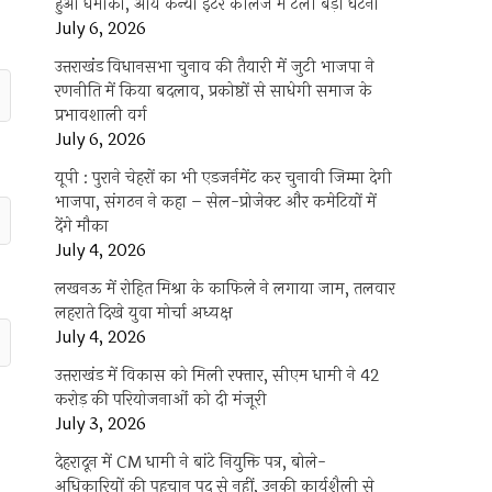
हुआ धमाका, आर्य कन्या इंटर कॉलेज में टली बड़ी घटना
July 6, 2026
उत्तराखंंड विधानसभा चुनाव की तैयारी में जुटी भाजपा ने
रणनीति में किया बदलाव, प्रकोष्ठों से साधेगी समाज के
प्रभावशाली वर्ग
July 6, 2026
यूपी : पुराने चेहरों का भी एडजर्नमेंट कर चुनावी जिम्मा देगी
भाजपा, संगठन ने कहा – सेल-प्रोजेक्ट और कमेटियों में
देंगे मौका
July 4, 2026
लखनऊ में रोहित मिश्रा के काफिले ने लगाया जाम, तलवार
लहराते दिखे युवा मोर्चा अध्यक्ष
July 4, 2026
उत्तराखंड में विकास को मिली रफ्तार, सीएम धामी ने 42
करोड़ की परियोजनाओं को दी मंजूरी
July 3, 2026
देहरादून में CM धामी ने बांटे नियुक्ति पत्र, बोले-
अधिकारियों की पहचान पद से नहीं, उनकी कार्यशैली से