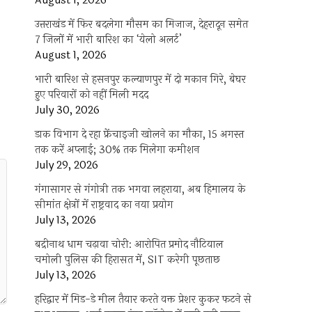
August 1, 2026
उत्तराखंड में फिर बदलेगा मौसम का मिजाज, देहरादून समेत
7 जिलों में भारी बारिश का ‘येलो अलर्ट’
August 1, 2026
भारी बारिश से हसनपुर कल्याणपुर में दो मकान गिरे, बेघर
हुए परिवारों को नहीं मिली मदद
July 30, 2026
डाक विभाग दे रहा फ्रेंचाइजी खोलने का मौका, 15 अगस्त
तक करें अप्लाई; 30% तक मिलेगा कमीशन
July 29, 2026
गंगासागर से गंगोत्री तक भगवा लहराया, अब हिमालय के
सीमांत क्षेत्रों में राष्ट्रवाद का नया प्रयोग
July 13, 2026
बद्रीनाथ धाम चढ़ावा चोरी: आरोपित प्रमोद नौटियाल
चमोली पुलिस की हिरासत में, SIT करेगी पूछताछ
July 13, 2026
हरिद्वार में मिड-डे मील तैयार करते वक्त प्रेशर कुकर फटने से