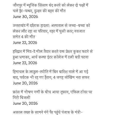
जौनपुर में म्यूजिक सिस्टम बंद करने को लेकर दो पक्षों में
चले ईंट-पत्थर, दुल्हन की बहन की मौत
June 30, 2026
उत्‍तराखंड में दर्दनाक हादसा: अस्पताल से जच्चा-बच्चा को
लेकर लौट रहा था परिवार, नहर में घुसी कार; नवजात
समेत 4 की मौत
June 22, 2026
हरिद्वार में मिड-डे मील तैयार करते वक्त प्रेशर कुकर फटने से
हुआ धमाका, आर्य कन्या इंटर कॉलेज में टली बड़ी घटना
June 22, 2026
हिमाचल के लाहुल-स्पीति में बिन बारिश नाले में आ गई
बाढ़, पर्यटक भी रह गए हैरान; 4 जगह जोखिम भरा सफर
June 20, 2026
फ्रांस में भीषण गर्मी के बीच आया तूफान, एफिल टॉवर पर
गिरी बिजली
June 20, 2026
अकाल तख्त के सामने नंगे पैर पहुंचे पंजाब के मंत्री-