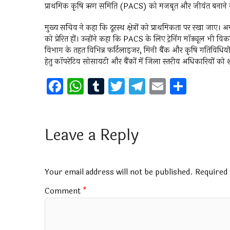
प्राथमिक कृषि ऋण समिति (PACS) को मजबूत और जीवंत बनाने के ल
मुख्य सचिव ने कहा कि दूरस्थ क्षेत्रों को प्राथमिकता पर रखा जा
को प्रेरित हों। उन्होंने कहा कि PACS के लिए ट्रेनिंग मॉड्यूल भ
विभाग के तहत विभिन्न फर्टिलाइजर, मिनी बैंक और कृषि गतिविधियों के
हेतु कॉपरेटिव सोसायटी और बैंकों में जिला स्तरीय अधिकारियों क
F
W
T
T
T
E
S
a
h
u
wi
el
m
h
ce
at
m
tt
e
ai
ar
b
s
bl
er
gr
l
e
Leave a Reply
o
A
r
a
o
p
m
Your email address will not be published.
Required 
k
p
Comment
*