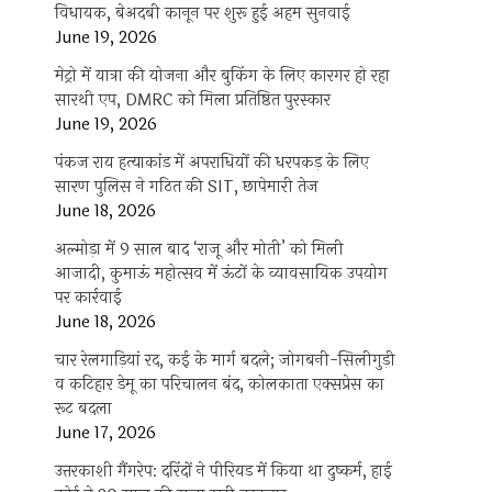
विधायक, बेअदबी कानून पर शुरू हुई अहम सुनवाई
June 19, 2026
मेट्रो में यात्रा की योजना और बुकिंग के लिए कारगर हो रहा
सारथी एप, DMRC को मिला प्रतिष्ठित पुरस्कार
June 19, 2026
पंकज राय हत्याकांड में अपराधियों की धरपकड़ के लिए
सारण पुलिस ने गठित की SIT, छापेमारी तेज
June 18, 2026
अल्मोड़ा में 9 साल बाद ‘राजू और मोती’ को मिली
आजादी, कुमाऊं महोत्सव में ऊंटों के व्यावसायिक उपयोग
पर कार्रवाई
June 18, 2026
चार रेलगाड़ियां रद, कई के मार्ग बदले; जोगबनी-सिलीगुड़ी
व कटिहार डेमू का परिचालन बंद, कोलकाता एक्सप्रेस का
रूट बदला
June 17, 2026
उत्तरकाशी गैंगरेप: दरिंदों ने पीरियड में किया था दुष्कर्म, हाई