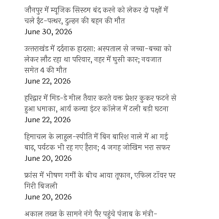
जौनपुर में म्यूजिक सिस्टम बंद करने को लेकर दो पक्षों में
चले ईंट-पत्थर, दुल्हन की बहन की मौत
June 30, 2026
उत्‍तराखंड में दर्दनाक हादसा: अस्पताल से जच्चा-बच्चा को
लेकर लौट रहा था परिवार, नहर में घुसी कार; नवजात
समेत 4 की मौत
June 22, 2026
हरिद्वार में मिड-डे मील तैयार करते वक्त प्रेशर कुकर फटने से
हुआ धमाका, आर्य कन्या इंटर कॉलेज में टली बड़ी घटना
June 22, 2026
हिमाचल के लाहुल-स्पीति में बिन बारिश नाले में आ गई
बाढ़, पर्यटक भी रह गए हैरान; 4 जगह जोखिम भरा सफर
June 20, 2026
फ्रांस में भीषण गर्मी के बीच आया तूफान, एफिल टॉवर पर
गिरी बिजली
June 20, 2026
अकाल तख्त के सामने नंगे पैर पहुंचे पंजाब के मंत्री-