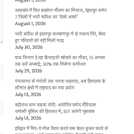
August 1, 2026
उत्तराखंड में फिर बदलेगा मौसम का मिजाज, देहरादून समेत
7 जिलों में भारी बारिश का ‘येलो अलर्ट’
August 1, 2026
भारी बारिश से हसनपुर कल्याणपुर में दो मकान गिरे, बेघर
हुए परिवारों को नहीं मिली मदद
July 30, 2026
डाक विभाग दे रहा फ्रेंचाइजी खोलने का मौका, 15 अगस्त
तक करें अप्लाई; 30% तक मिलेगा कमीशन
July 29, 2026
गंगासागर से गंगोत्री तक भगवा लहराया, अब हिमालय के
सीमांत क्षेत्रों में राष्ट्रवाद का नया प्रयोग
July 13, 2026
बद्रीनाथ धाम चढ़ावा चोरी: आरोपित प्रमोद नौटियाल
चमोली पुलिस की हिरासत में, SIT करेगी पूछताछ
July 13, 2026
हरिद्वार में मिड-डे मील तैयार करते वक्त प्रेशर कुकर फटने से