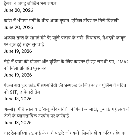
हैरान; 4 जगह जोखिम भरा सफर
June 20, 2026
फ्रांस में भीषण गर्मी के बीच आया तूफान, एफिल टॉवर पर गिरी बिजली
June 20, 2026
अकाल तख्त के सामने नंगे पैर पहुंचे पंजाब के मंत्री-विधायक, बेअदबी कानून
पर शुरू हुई अहम सुनवाई
June 19, 2026
मेट्रो में यात्रा की योजना और बुकिंग के लिए कारगर हो रहा सारथी एप, DMRC
को मिला प्रतिष्ठित पुरस्कार
June 19, 2026
पंकज राय हत्याकांड में अपराधियों की धरपकड़ के लिए सारण पुलिस ने गठित
की SIT, छापेमारी तेज
June 18, 2026
अल्मोड़ा में 9 साल बाद ‘राजू और मोती’ को मिली आजादी, कुमाऊं महोत्सव में
ऊंटों के व्यावसायिक उपयोग पर कार्रवाई
June 18, 2026
चार रेलगाड़ियां रद, कई के मार्ग बदले; जोगबनी-सिलीगुड़ी व कटिहार डेमू का