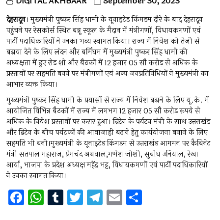
DIGITAL AKHBAAR
September 30, 2023
देहरादून
। मुख्यमंत्री पुष्कर सिंह धामी के यूनाइटेड किंगडम दौरे के बाद देहरादून
पहुंचने पर रेसकोर्स स्थित बन्नू स्कूल के मैदान में मंत्रीगणों, विधायकगणों एवं
पार्टी पदाधिकारियों ने उनका भव्य स्वागत किया। राज्य में निवेश को तेजी से
बढ़ावा देने के लिए लंदन और बर्मिंघम में मुख्यमंत्री पुष्कर सिंह धामी की
अध्यक्षता में हुए रोड शो और बैठकों में 12 हजार 05 सौ करोड़ से अधिक के
प्रस्तावों पर सहमति बनने पर मंत्रीगणों एवं अन्य जनप्रतिनिधियों ने मुख्यमंत्री का
आभार व्यक्त किया।
मुख्यमंत्री पुष्कर सिंह धामी के प्रयासों से राज्य में निवेश बढ़ाने के लिए यू.के. में
आयोजित विभिन्न बैठकों में राज्य में लगभग 12 हजार 05 सौ करोड़ रूपये से
अधिक के निवेश प्रस्तावों पर करार हुआ। ब्रिटेन के पर्यटन मंत्री के साथ उत्तराखंड
और ब्रिटेन के बीच पर्यटकों की आवाजाही बढ़ाने हेतु कार्ययोजना बनाने के लिए
सहमति भी बनी।मुख्यमंत्री के यूनाइटेड किंगडम से उत्तराखंड आगमन पर कैबिनेट
मंत्री सतपाल महाराज, प्रेमचंद अग्रवाल,गणेश जोशी, सुबोध उनियाल, रेखा
आर्या, भाजपा के प्रदेश अध्यक्ष महेंद्र भट्ट, विधायकगणों एवं पार्टी पदाधिकारियों
ने उनका स्वागत किया।
F
W
T
T
T
E
S
a
h
u
wi
el
m
h