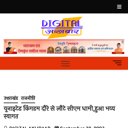
Skip
to
content
Best
Hindi
News
Portal
M
e
n
u
B
u
उत्तराखंड
राजनीति
t
t
यूनाइटेड किंगडम दौरे से लौटे सीएम धामी,हुआ भव्य
o
स्वागत
n