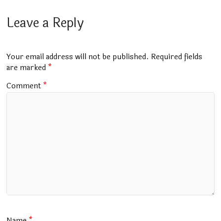
ce
at
m
tt
e
ai
ar
b
s
bl
er
gr
l
e
Leave a Reply
o
A
r
a
o
p
m
Your email address will not be published.
Required fields
k
p
are marked
*
Comment
*
Name
*