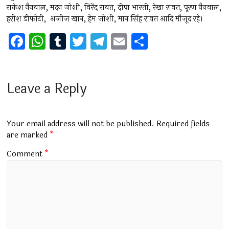
राकेश नैनवाल, मदन जोशी, विरेंद्र रावत, दीपा भारती, रेखा रावत, पूरण नैनवाल,
हरीश डीफोटी, अजीज खान, हेम जोशी, मान सिंह रावत आदि मौजूद रहे।
F
W
T
T
T
E
S
a
h
u
wi
el
m
h
ce
at
m
tt
e
ai
ar
b
s
bl
er
gr
l
e
Leave a Reply
o
A
r
a
o
p
m
Your email address will not be published.
Required fields
k
p
are marked
*
Comment
*