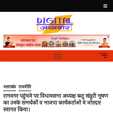
Skip
to
content
Best
Hindi
News
Portal
M
e
n
u
B
u
उत्तराखंड
राजनीति
t
t
रामनगर पहुंचने पर विधानसभा अध्यक्ष ऋतु खंडूरी भूषण
o
का उनके समर्थकों व भाजपा कार्यकर्ताओं ने जोरदार
n
स्वागत किया।