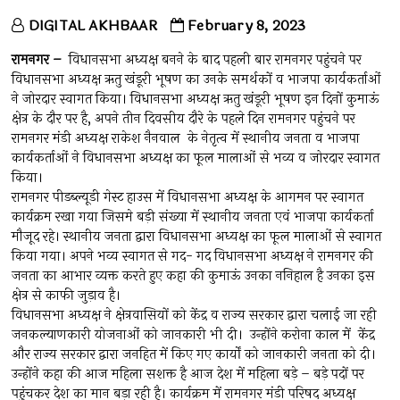
DIGITAL AKHBAAR
February 8, 2023
रामनगर –
विधानसभा अध्यक्ष बनने के बाद पहली बार रामनगर पहुंचने पर
विधानसभा अध्यक्ष ऋतु खंडूरी भूषण का उनके समर्थकों व भाजपा कार्यकर्ताओं
ने जोरदार स्वागत किया। विधानसभा अध्यक्ष ऋतु खंडूरी भूषण इन दिनों कुमाऊं
क्षेत्र के दौर पर है, अपने तीन दिवसीय दौरे के पहले दिन रामनगर पहुंचने पर
रामनगर मंडी अध्यक्ष राकेश नैनवाल के नेतृत्व में स्थानीय जनता व भाजपा
कार्यकर्ताओं ने विधानसभा अध्यक्ष का फूल मालाओं से भव्य व जोरदार स्वागत
किया।
रामनगर पीडब्ल्यूडी गेस्ट हाउस में विधानसभा अध्यक्ष के आगमन पर स्वागत
कार्यक्रम रखा गया जिसमे बड़ी संख्या में स्थानीय जनता एवं भाजपा कार्यकर्ता
मौजूद रहे। स्थानीय जनता द्वारा विधानसभा अध्यक्ष का फूल मालाओं से स्वागत
किया गया। अपने भव्य स्वागत से गद- गद विधानसभा अध्यक्ष ने रामनगर की
जनता का आभार व्यक्त करते हुए कहा की कुमाऊं उनका ननिहाल है उनका इस
क्षेत्र से काफी जुड़ाव है।
विधानसभा अध्यक्ष ने क्षेत्रवासियों को केंद्र व राज्य सरकार द्वारा चलाई जा रही
जनकल्याणकारी योजनाओं को जानकारी भी दी। उन्होंने करोना काल में केंद्र
और राज्य सरकार द्वारा जनहित में किए गए कार्यों को जानकारी जनता को दी।
उन्होंने कहा की आज महिला सशक्त है आज देश में महिला बड़े – बड़े पदों पर
पहुंचकर देश का मान बड़ा रही है। कार्यक्रम में रामनगर मंडी परिषद अध्यक्ष