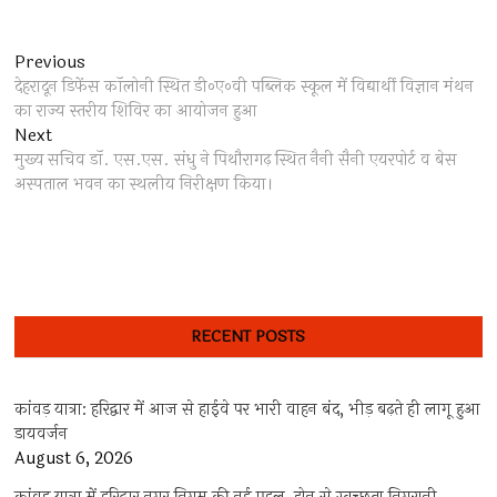
Post
Previous
Previous
post:
देहरादून डिफेंस कॉलोनी स्थित डी०ए०वी पब्लिक स्कूल में विद्यार्थी विज्ञान मंथन
navigation
का राज्य स्तरीय शिविर का आयोजन हुआ
Next
Next
post:
मुख्य सचिव डॉ. एस.एस. संधु ने पिथौरागढ़ स्थित नैनी सैनी एयरपोर्ट व बेस
अस्पताल भवन का स्थलीय निरीक्षण किया।
RECENT POSTS
कांवड़ यात्रा: हरिद्वार में आज से हाईवे पर भारी वाहन बंद, भीड़ बढ़ते ही लागू हुआ
डायवर्जन
August 6, 2026