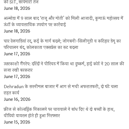
की SIT, छापेमारी तेज
June 18, 2026
अल्मोड़ा में 9 साल बाद ‘राजू और मोती’ को मिली आजादी, कुमाऊं महोत्सव में
ऊंटों के व्यावसायिक उपयोग पर कार्रवाई
June 18, 2026
चार रेलगाड़ियां रद, कई के मार्ग बदले; जोगबनी-सिलीगुड़ी व कटिहार डेमू का
परिचालन बंद, कोलकाता एक्सप्रेस का रूट बदला
June 17, 2026
उत्तरकाशी गैंगरेप: दरिंदों ने पीरियड में किया था दुष्कर्म, हाई कोर्ट ने 20 साल की
सजा रखी बरकरार
June 17, 2026
Dehradun के सरनीमल बाजार में आग से मची अफरातफरी, दो घंटे चला
राहत कार्य
June 16, 2026
फ्रीज से कोल्डड्रिंक निकालने पर चायवाले ने बांध दिए थे दो बच्चों के हाथ,
वीडियो वायरल होते ही हुआ गिरफ्तार
June 15, 2026