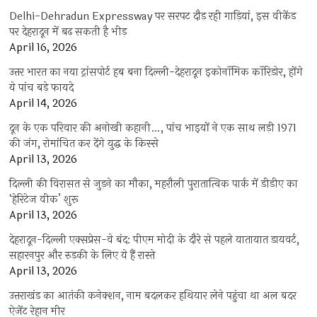
Delhi-Dehradun Expressway पर सरपट दौड़ रही गाड़ियां, इस वीकेंड
पर देहरादून में बढ़ सकती है भीड़
April 16, 2026
उत्तर भारत का नया ट्रांसपोर्ट हब बना दिल्ली-देहरादून इकोनॉमिक कॉरिडोर, होंगे
ये पांच बड़े फायदे
April 14, 2026
दून के एक परिवार की अनोखी कहानी…, पांच भाइयों ने एक साथ लड़ी 1971
की जंग, रोमांचित कर देंगे युद्ध के किस्से
April 13, 2026
दिल्ली की विरासत से जुड़ने का मौका, महरौली पुरातात्विक पार्क में डीडीए का
‘हेरिटेज वीक’ शुरू
April 13, 2026
देहरादून-दिल्ली एक्सप्रेस-वे बंद: पीएम मोदी के दौरे से पहले यातायात डायवर्ट,
सहारनपुर और रुड़की के लिए ये हैं रास्ते
April 13, 2026
उत्तराखंड का आतंकी कनेक्शन, नाम बदलकर हथियार लेने पहुंचा था अल बदर
ऐजेंट रेहान मीर