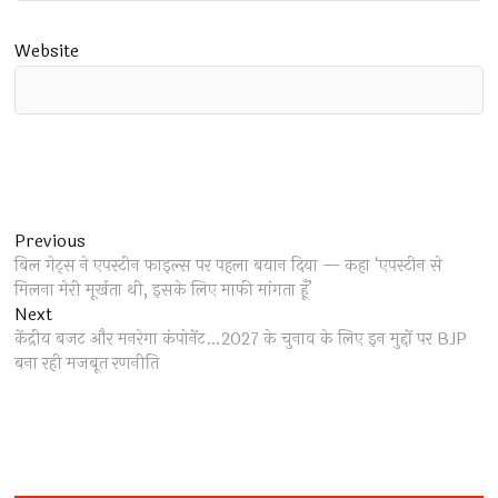
Website
Post
Previous
Previous
post:
बिल गेट्स ने एपस्टीन फाइल्स पर पहला बयान दिया — कहा ‘एपस्टीन से
navigation
मिलना मेरी मूर्खता थी, इसके लिए माफी मांगता हूँ’
Next
Next
post:
केंद्रीय बजट और मनरेगा कंपोनेंट…2027 के चुनाव के लिए इन मुद्दों पर BJP
बना रही मजबूत रणनीति