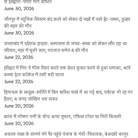
से हल्द्वानी-पंगोट मार्ग बाधित
June 30, 2026
जौनपुर में म्यूजिक सिस्टम बंद करने को लेकर दो पक्षों में चले ईंट-पत्थर, दुल्हन
की बहन की मौत
June 30, 2026
उत्‍तराखंड में दर्दनाक हादसा: अस्पताल से जच्चा-बच्चा को लेकर लौट रहा था
परिवार, नहर में घुसी कार; नवजात समेत 4 की मौत
June 22, 2026
हरिद्वार में मिड-डे मील तैयार करते वक्त प्रेशर कुकर फटने से हुआ धमाका, आर्य
कन्या इंटर कॉलेज में टली बड़ी घटना
June 22, 2026
हिमाचल के लाहुल-स्पीति में बिन बारिश नाले में आ गई बाढ़, पर्यटक भी रह गए
हैरान; 4 जगह जोखिम भरा सफर
June 20, 2026
फ्रांस में भीषण गर्मी के बीच आया तूफान, एफिल टॉवर पर गिरी बिजली
June 20, 2026
अकाल तख्त के सामने नंगे पैर पहुंचे पंजाब के मंत्री-विधायक, बेअदबी कानून