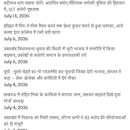
बद्रीनाथ धाम चढ़ावा चोरी: आरोपित प्रमोद नौटियाल चमोली पुलिस की हिरासत
में, SIT करेगी पूछताछ
July 13, 2026
हरिद्वार में मिड-डे मील तैयार करते वक्त प्रेशर कुकर फटने से हुआ धमाका, आर्य
कन्या इंटर कॉलेज में टली बड़ी घटना
July 6, 2026
उत्तराखंंड विधानसभा चुनाव की तैयारी में जुटी भाजपा ने रणनीति में किया
बदलाव, प्रकोष्ठों से साधेगी समाज के प्रभावशाली वर्ग
July 6, 2026
यूपी : पुराने चेहरों का भी एडजर्नमेंट कर चुनावी जिम्मा देगी भाजपा, संगठन ने
कहा – सेल-प्रोजेक्ट और कमेटियों में देंगे मौका
July 4, 2026
लखनऊ में रोहित मिश्रा के काफिले ने लगाया जाम, तलवार लहराते दिखे युवा
मोर्चा अध्यक्ष
July 4, 2026
उत्तराखंड में विकास को मिली रफ्तार, सीएम धामी ने 42 करोड़ की परियोजनाओं
को दी मंजूरी