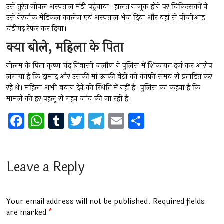
उसे तुरंत जोनल अस्पताल मंडी पहुंचाया। हालत नाजुक होने पर चिकित्सकों ने
उसे नेरचौक मेडिकल कालेज एवं अस्पताल भेज दिया और वहां से पीजीआइ
चंडीगढ़ रेफर कर दिया।
क्या बोले, महिला के पिता
नीलम के पिता कृष्ण चंद निवासी जलौण ने पुलिस में शिकायत दर्ज कर आरोप
लगाया है कि दामाद और उसकी मां उनकी बेटी को काफी समय से प्रताड़ित कर
रहे थे। महिला अभी बयान देने की स्थिति में नहीं है। पुलिस का कहना है कि
मामले की हर पहलू से गहन जांच की जा रही है।
F
W
T
T
T
E
S
a
h
u
wi
el
m
h
ce
at
m
tt
e
ai
ar
b
s
bl
er
gr
l
e
Leave a Reply
o
A
r
a
o
p
m
Your email address will not be published.
Required fields
k
p
are marked
*