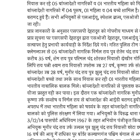
निवास कर रहे 05 बांग्लादेशी नागरिकों व 01 भारतीय महिला को ग
बांग्लादेशी नागरिको में 04 पुरूष, 01 महिला व 04 बच्चे शामिल है
बरामद हुये हैं। सभी अभियुक्तों से एलआईयू, स्पेशल ब्रान्च, एसओज
जा रही।
प्राप्त जानकारी के अनुसार एसएसपी देहरादून को गोपनीय माध्यम से क्लेम
प्राप्त सूचना पर एसएसपी देहरादून द्वारा एसओजी देहरादून, एलआईयू द
सत्यापन हेतु प्रभावी कार्यवाही के निर्देश दिये गये। गठित पुलिस टीम 
क्लेमन्टाउन से 05 बांग्लादेशी नागरिक निर्मल राय पुत्र रोतेन चंद्र र
करीब 35 वर्ष, शेम राय पुत्र परिमल चंद्र शोरकर निवासी दोखीन गोव
लिपि राय पत्नी श्याम राय निवासी उपरोक्त उम्र 27 वर्ष, कृष्णा उर्फ
बांग्लादेश उम्र 28 वर्ष, मुनीर चंद्र राय पुत्र झुलु चंद्र राय निवा
बांग्लादेशी बच्चो तथा उनके साथ निवास कर रही 01 भारतीय महिला पूज
भारतीय नाबालिक बालक मिले। बांग्लादेशी नागरिको से पूछताछ कर वै
वीजा प्रस्तुत नही कर पाया। इस दौरान एक बांग्लादेशी नागरिक मुनीर
कृष्णा उर्फ सन्तोष व निर्मल राय से बांग्लादेश की आईडी बरामद हुय
अपराध में तथा भारतीय महिला को षडयंत्र के तहत बांग्लादेशी नागरि
बालको को पुलिस संरक्षण में लिया गया। अभियुक्तों के विरुद्ध थ
3/12/14 पासपोर्ट अधिनियम 1967 के तहत अभियोग पंजीकृत किय
अभियुक्त मुनीर चंद्र राय उर्फ उज्वल पुत्र झुलु चंद्र राय निवासी छो
16 वर्ष की आयु में राधिका पुर बॉर्डर कल्याणगंज पश्चिम बंगाल स