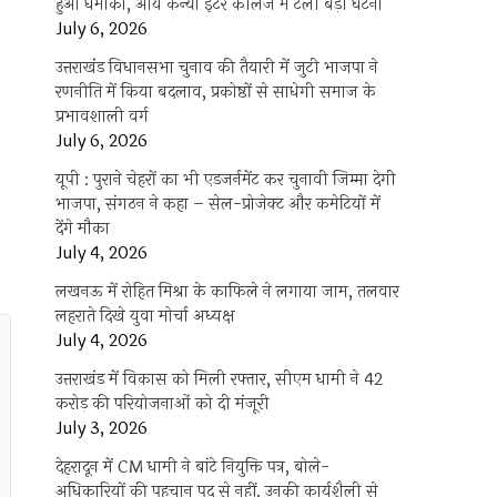
हुआ धमाका, आर्य कन्या इंटर कॉलेज में टली बड़ी घटना
July 6, 2026
उत्तराखंंड विधानसभा चुनाव की तैयारी में जुटी भाजपा ने
रणनीति में किया बदलाव, प्रकोष्ठों से साधेगी समाज के
प्रभावशाली वर्ग
July 6, 2026
यूपी : पुराने चेहरों का भी एडजर्नमेंट कर चुनावी जिम्मा देगी
भाजपा, संगठन ने कहा – सेल-प्रोजेक्ट और कमेटियों में
देंगे मौका
July 4, 2026
लखनऊ में रोहित मिश्रा के काफिले ने लगाया जाम, तलवार
लहराते दिखे युवा मोर्चा अध्यक्ष
July 4, 2026
उत्तराखंड में विकास को मिली रफ्तार, सीएम धामी ने 42
करोड़ की परियोजनाओं को दी मंजूरी
July 3, 2026
देहरादून में CM धामी ने बांटे नियुक्ति पत्र, बोले-
अधिकारियों की पहचान पद से नहीं, उनकी कार्यशैली से