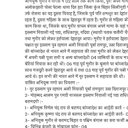
अभियुक्त मुनीर ने नोएडा में 02 साल तक काम किया, पुनः अपने मामा 
अलोकझारी पोस्ट पेटला थाना दिन हटा जिला कुंज बिहार सिलीगुड़ी पश
उर्फ रोसना का यह दूसरा विवाह है, जिसके पूर्व पति शमशुर का देहां
रहता है, दूसरा महिला के साथ देहरादून में रहता है। मुनीर से महिला की
काम किया था, जिसके बाद मुनीर वापस बंगाल अपने मामा के वहां चल
इस्लाम निवासी नई पड़ा, राधिकापुर, नदिया (स्थायी पतारू छतौनी चैक, 
तथा मुनीर को लेकर हर्रावाला देहरादून आया। मुनीर ने हर्रावाला देहर
पश्चात नुर इस्लाम पुत्र रहमान अली निवासी पूर्बा रामपुर, उत्तर दिना
की बांग्लादेश से भारत आने में सहायता की तथा मुनीर को लेकर देहरा
में अपनी पत्नी पूजा रानी व अन्य बांग्लादेशी 04 व्यक्तियों के साथ 
बेटियां निवास कर रही थी। 06 माह पूर्व मुनीर के बुलाने पर बांग्लाद
साथ मजदूरी करने देहरादून आये थे तथा 03 माह पूर्व मुनीर की पत्नी 
आये थे। इन सभी की भारत आने में नूर इस्लाम ने सहायता की थी।
वाछित अभियुक्त गणो का विवरण :-
1- नुर इस्लाम पुत्र रहमान अली निवासी पूर्बा रामपुरए उत्तर दिनाजपुर
2- मोहम्मद आलम पुत्र एमडी नाजरुल इस्लाम निवासी नई पड़ा राधिका
बरामदगी :-
1- अभियुक्त निर्मल चंद्र राय से बरामद बांग्लादेश का आईडी कार्ड – 
2- अभियुक्त कृष्णा चंद्र राय से बरामद बांग्लादेश का आईडी कार्ड- 
3- अभियुक्त मुनीर से बरामद बिहार व पश्चिम बंगाल का बना फर्जी आ
4- विभिन्न कंपनी के मोबाइल फ़ोन- 04