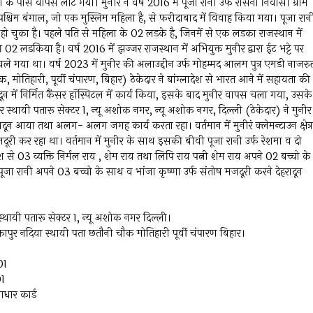
के पास वापस लौट गया। मुनीर ने वर्ष 2016 में पूजा रानी उर्फ रोसना निवासी ग्राम
्चिम बंगाल, जो एक मुस्लिम महिला है, से फरीदाबाद में विवाह किया गया। पूजा रान
त हो चुका है। पहले पति से महिला के 02 लड़के है, जिनमें से एक लडका राजस्थान में
 02 लडकिया है। वर्ष 2016 में झज्जर राजस्थान में अभियुक्त मुनीर द्वारा ईट भट्टे पर
े गया था। वर्ष 2023 में मुनीर की अलाउद्दीन उर्फ मोहम्मद आलम पुत्र एमडी नाजर
मोतिहारी, पूर्वी चंपारण, बिहार) ठेकेदार ने बांग्लादेश से भारत आने में सहायता की
ादून में निर्मित कैंसर हॉस्पिटल में कार्य किया, इसके बाद मुनीर वापस चला गया, उसके
जपुर स्थायी पतारू सेक्टर 1, न्यू अशोक नगर, न्यू अशोक नगर, दिल्ली (ठेकेदार) ने मुनीर
दून आया तथा अलग- अलग जगह कार्य करता रहा। वर्तमान में मुनीरं क्लेमन्टाउन क्षेत्र
मजदूरी कर रहा था। वर्तमान में मुनीर के साथ इसकी बीवी पूजा रानी उर्फ रेशमा व दो
ेश से 03 व्यक्ति निर्मल राय , शेम राय तथा लिपि राय पत्नी शेम राय अपने 02 बच्चो के
पूजा रानी अपने 03 बच्चो के साथ व भांजा कृष्णा उर्फ संतोष मजदूरी करने देहरादून
 स्थायी पतारू सेक्टर 1, न्यू अशोक नगर दिल्ली।
पुर नदिया स्थायी पता छतौनी चौक मोतिहारी पूर्वी चंपारण बिहार।
01
01
धार कार्ड