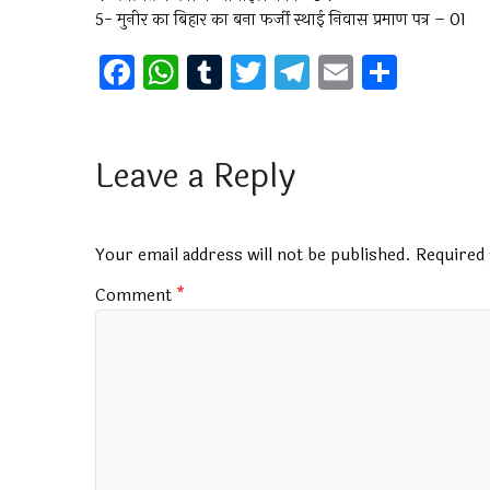
5- मुनीर का बिहार का बना फर्जी स्थाई निवास प्रमाण पत्र – 01
F
W
T
T
T
E
S
a
h
u
wi
el
m
h
ce
at
m
tt
e
ai
ar
b
s
bl
er
gr
l
e
Leave a Reply
o
A
r
a
o
p
m
Your email address will not be published.
Required 
k
p
Comment
*