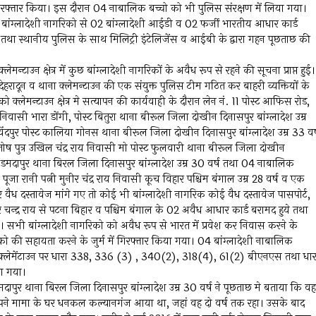
िरफ्तार किया। इस दौरान 04 नाबालिक बच्चो को भी पुलिस संरक्षण में लिया गया।
। बांग्लादेशी नागरिको से 02 बांग्लादेशी आईडी व 02 फर्जी भारतीय आधार कार्ड
ी तथा स्थानीय पुलिस के साथ मिलिट्री इंटेलिजेंस व आईबी के द्वारा गहन पूछताछ की
न्टाउन क्षेत्र में कुछ बांग्लादेशी नागरिकों के अवैध रूप से रहने की सूचना प्राप्त हुई।
ेहरादून व थाना क्लेमन्टाउन की एक संयुक्त पुलिस टीम गठित कर बाहरी व्यक्तियों के
को क्लेमन्टाउन क्षेत्र मे सत्यापन की कार्यवाही के दौरान लेन नं. 11 पोस्ट आफिस रोड,
ाय निवासी भारा डोंगी, पोस्ट बितुरा थाना बीरूल जिला दोखीन दिनासपुर बांग्लादेश उम्र
िंदपुर पोस्ट कालिया गोनस थाना बीरूल जिला दोखीन दिनासपुर बांग्लादेश उम्र 33 वर्
 संतोष पुत्र उखिल चंद्र राय निवासी मो पोस्ट फुलवारी थाना बीरूल जिला दोखीन
सी छोटा डमदापुर थाना बिरल जिला दिनासपुर बांग्लादेश उम्र 30 वर्ष तथा 04 नाबालिक
ा रानी पत्नी मुनीर चंद्र राय निवासी कूच विहार पश्चिम बंगाल उम्र 28 वर्ष व एक
ध दस्तावेज मांगे गए तो कोई भी बांग्लादेशी नागरिक कोई वैध दस्तावेज पासपोर्ट,
 चन्द्र राय से पटना बिहार व पश्चिम बंगाल के 02 अवैध आधार कार्ड बरामद हुये तथा
ी। सभी बांग्लादेशी नागरिको को अवैध रूप से भारत में प्रवेश कर निवास करने के
को की सहायता करने के जुर्म में गिरफ्तार किया गया। 04 बांग्लादेशी नाबालिक
ाना क्लेमेंटाउन पर धारा 338, 336 (3) , 340(2), 318(4), 61(2) बीएनएस तथा धार
ा गया।
टा डमदापुर थाना बिरल जिला दिनासपुर बांग्लादेश उम्र 30 वर्ष ने पूछताछ मे बताया कि वह
े अपने मामा के घर धनकल कल्यानगंज आया था, जहां वह दो वर्ष तक रहा। उसके बाद