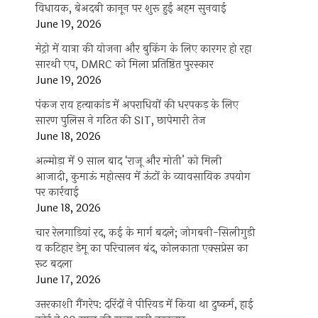
विधायक, बेअदबी कानून पर शुरू हुई अहम सुनवाई
June 19, 2026
मेट्रो में यात्रा की योजना और बुकिंग के लिए कारगर हो रहा
सारथी एप, DMRC को मिला प्रतिष्ठित पुरस्कार
June 19, 2026
पंकज राय हत्याकांड में अपराधियों की धरपकड़ के लिए
सारण पुलिस ने गठित की SIT, छापेमारी तेज
June 18, 2026
अल्मोड़ा में 9 साल बाद ‘राजू और मोती’ को मिली
आजादी, कुमाऊं महोत्सव में ऊंटों के व्यावसायिक उपयोग
पर कार्रवाई
June 18, 2026
चार रेलगाड़ियां रद, कई के मार्ग बदले; जोगबनी-सिलीगुड़ी
व कटिहार डेमू का परिचालन बंद, कोलकाता एक्सप्रेस का
रूट बदला
June 17, 2026
उत्तरकाशी गैंगरेप: दरिंदों ने पीरियड में किया था दुष्कर्म, हाई